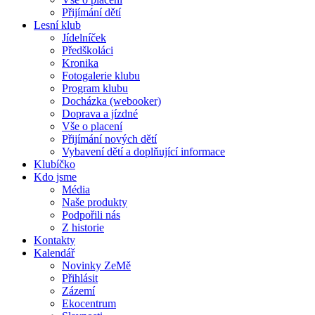
Přijímání dětí
Lesní klub
Jídelníček
Předškoláci
Kronika
Fotogalerie klubu
Program klubu
Docházka (webooker)
Doprava a jízdné
Vše o placení
Přijímání nových dětí
Vybavení dětí a doplňující informace
Klubíčko
Kdo jsme
Média
Naše produkty
Podpořili nás
Z historie
Kontakty
Kalendář
Novinky ZeMě
Přihlásit
Zázemí
Ekocentrum