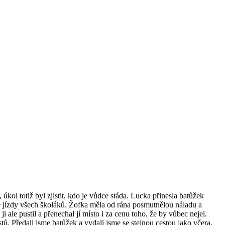
 úkol totiž byl zjistit, kdo je vůdce stáda. Lucka přinesla batůžek
é jízdy všech školáků. Žofka měla od rána posmutnělou náladu a
 ale pustil a přenechal jí místo i za cenu toho, že by vůbec nejel.
stů. Předali jsme batůžek a vydali jsme se stejnou cestou jako včera.