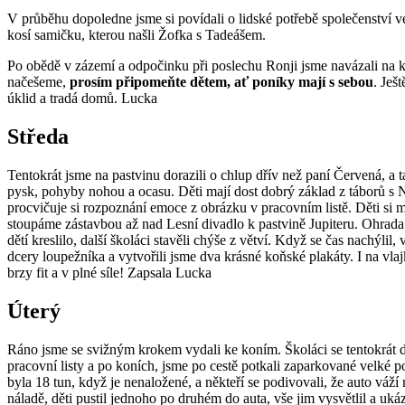
V průběhu dopoledne jsme si povídali o lidské potřebě společenství ver
kosí samičku, kterou našli Žofka s Tadeášem.
Po obědě v zázemí a odpočinku při poslechu Ronji jsme navázali na k
načešeme,
prosím připomeňte dětem, ať poníky mají s sebou
. Ješ
úklid a tradá domů. Lucka
Středa
Tentokrát jsme na pastvinu dorazili o chlup dřív než paní Červená, a 
pysk, pohyby nohou a ocasu. Děti mají dost dobrý základ z táborů s N
procvičuje si rozpoznání emoce z obrázku v pracovním listě. Děti si 
stoupáme zástavbou až nad Lesní divadlo k pastvině Jupiteru. Ohrada j
dětí kreslilo, další školáci stavěli chýše z větví. Když se čas nachýli
dcery loupežníka a vytvořili jsme dva krásné koňské plakáty. I na vla
brzy fit a v plné síle! Zapsala Lucka
Úterý
Ráno jsme se svižným krokem vydali ke koním. Školáci se tentokrát do
pracovní listy a po koních, jsme po cestě potkali zaparkované velké p
byla 18 tun, když je nenaložené, a někteří se podivovali, že auto váž
náladě, děti pustil jednoho po druhém do auta, vše jim vysvětlil a uká