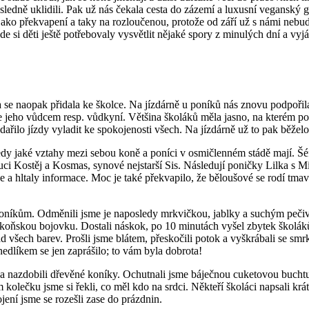
následně uklidili. Pak už nás čekala cesta do zázemí a luxusní veganský
ako překvapení a taky na rozloučenou, protože od září už s námi nebude
de si děti ještě potřebovaly vysvětlit nějaké spory z minulých dní a vyjá
 se naopak přidala ke školce. Na jízdárně u poníků nás znovu podpořila
 je jeho vůdcem resp. vůdkyní. Většina školáků měla jasno, na kterém p
řilo jízdy vyladit ke spokojenosti všech. Na jízdárně už to pak běželo
 jaké vztahy mezi sebou koně a poníci v osmičlenném stádě mají. Šéfuje n
luci Kostěj a Kosmas, synové nejstarší Sis. Následují poničky Lilka s
e a hltaly informace. Moc je také překvapilo, že běloušové se rodí tmav
poníkům. Odměnili jsme je naposledy mrkvičkou, jablky a suchým pečive
ní koňskou bojovku. Dostali náskok, po 10 minutách vyšel zbytek školák
ad všech barev. Prošli jsme blátem, přeskočili potok a vyškrábali se s
edlíkem se jen zaprášilo; to vám byla dobrota!
li a nazdobili dřevěné koníky. Ochutnali jsme báječnou cuketovou bucht
m kolečku jsme si řekli, co měl kdo na srdci. Někteří školáci napsali 
ení jsme se rozešli zase do prázdnin.