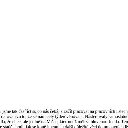
jsme tak čas říct si, co nás čeká, a začít pracovat na pracovních listech,
darovali za to, že se nám celý týden věnovala. Následovaly samostatn
la, že chce, ale jedině na Míšce, kterou už měl zamluvenou Jenda. Ten ji
 stádě chodí, jak se koně jmenují a další důležité věci do pracovních li