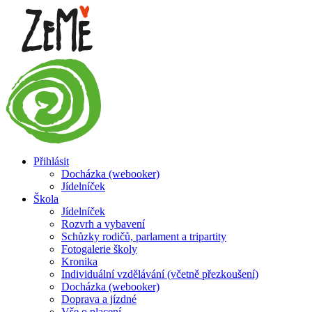
Přihlásit
Docházka (webooker)
Jídelníček
Škola
Jídelníček
Rozvrh a vybavení
Schůzky rodičů, parlament a tripartity
Fotogalerie školy
Kronika
Individuální vzdělávání (včetně přezkoušení)
Docházka (webooker)
Doprava a jízdné
Vše o placení