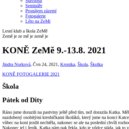
Slavnosti
Semináře
Pronájem zázemí
Fotogalerie
Léto na ZeMi
Lesní klub a škola ZeMě
Země je ze mě je země je
KONĚ ZeMě 9.-13.8. 2021
Jindra Norková
, Čvn 24, 2021,
Kronika
,
Škola
,
Školka
KONĚ FOTOGALERIE 2021
Škola
Pátek od Dity
Ráno jsme dorazili na pastviny ještě před tím, než dorazila Katka. Měli 
nazdobený osobitými kresbičkami školáků, který jsme na konci Katce 
vůbec na koni jezdit nechtěla, nakonec se ale na poslední chvíli rozhod
Nakonec jel i Jeník. Katka nám pak řekla, kdo je vůdce stáda, jak to ve