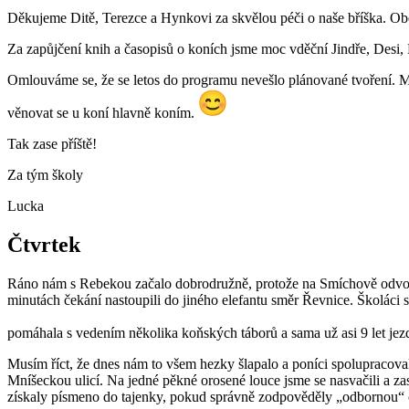
Děkujeme Ditě, Terezce a Hynkovi za skvělou péči o naše bříška. Ob
Za zapůjčení knih a časopisů o koních jsme moc vděční Jindře, Desi
Omlouváme se, že se letos do programu nevešlo plánované tvoření. Mate
věnovat se u koní hlavně koním.
Tak zase příště!
Za tým školy
Lucka
Čtvrtek
Ráno nám s Rebekou začalo dobrodružně, protože na Smíchově odvolali
minutách čekání nastoupili do jiného elefantu směr Řevnice. Školáci s
pomáhala s vedením několika koňských táborů a sama už asi 9 let jez
Musím říct, že dnes nám to všem hezky šlapalo a poníci spolupracovali
Mníšeckou ulicí. Na jedné pěkné orosené louce jsme se nasvačili a z
získaly písmeno do tajenky, pokud správně zodpověděly „odbornou“ otáz