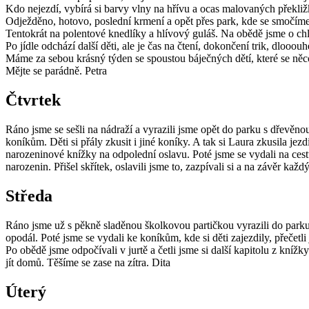
Kdo nejezdí, vybírá si barvy vlny na hřívu a ocas malovaných překližk
Odježděno, hotovo, poslední krmení a opět přes park, kde se smočíme
Tentokrát na polentové knedlíky a hlívový guláš. Na obědě jsme o chlu
Po jídle odchází další děti, ale je čas na čtení, dokončení trik, dlooo
Máme za sebou krásný týden se spoustou báječných dětí, které se něco 
Mějte se parádně. Petra
Čtvrtek
Ráno jsme se sešli na nádraží a vyrazili jsme opět do parku s dřevěn
koníkům. Děti si přály zkusit i jiné koníky. A tak si Laura zkusila je
narozeninové knížky na odpolední oslavu. Poté jsme se vydali na cestu 
narozenin. Přišel skřítek, oslavili jsme to, zazpívali si a na závěr ka
Středa
Ráno jsme už s pěkně sladěnou školkovou partičkou vyrazili do parku k
opodál. Poté jsme se vydali ke koníkům, kde si děti zajezdily, přečetl
Po obědě jsme odpočívali v jurtě a četli jsme si další kapitolu z kní
jít domů. Těšíme se zase na zítra. Dita
Úterý