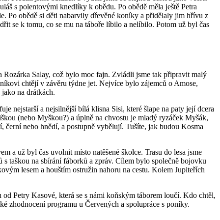
 guláš s polentovými knedlíky k obědu. Po obědě měla ještě Petra
. Po obědě si děti nabarvily dřevěné koníky a přidělaly jim hřívu z
dřit se k tomu, co se mu na táboře líbilo a nelíbilo. Potom už byl čas
 Rozárka Salay, což bylo moc fajn. Zvládli jsme tak připravit malý
oníkovi chtějí v závěru týdne jet. Nejvíce bylo zájemců o Amose,
 jako na drátkách.
ejstarší a nejsilnější bílá klisna Sisi, které šlape na paty její dcera
 Miškou (nebo Myškou?) a úplně na chvostu je mladý ryzáček Myšák,
í, černí nebo hnědí, a postupně vybělují. Tušíte, jak budou Kosma
m a už byl čas uvolnit místo natěšené školce. Trasu do lesa jsme
ů s taškou na sbírání fáborků a zpráv. Cílem bylo společně bojovku
mrkovým lesem a houštím ostružin nahoru na cestu. Kolem Jupiteřích
u od Petry Kasové, která se s námi koňským táborem loučí. Kdo chtěl,
krátké zhodnocení programu u Červených a spolupráce s poníky.