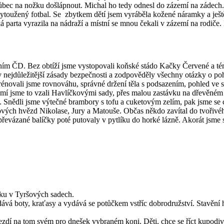
vůbec na nožku došlápnout. Michal ho tedy odnesl do zázemí na zádech.
vytoužený fotbal. Se zbytkem dětí jsem vyráběla kožené náramky a ještě
 parta vyrazila na nádraží a místní se mnou čekali v zázemí na rodiče. 
ím ČD. Bez obtíží jsme vystopovali koňské stádo Kačky Červené a tém
ejdůležitější zásady bezpečnosti a zodpověděly všechny otázky o pohla
, trénovali jsme rovnováhu, správné držení těla s podsazením, pohled v
emí jsme to vzali Havlíčkovými sady, přes malou zastávku na dřevěném h
 Snědli jsme výtečné brambory s tofu a cuketovým zelím, pak jsme se 
lových hvězd Nikolase, Jury a Matouše. Občas někdo zavítal do tvořivéh
převázané balíčky poté putovaly v pytlíku do horké lázně. Akorát jsme s
ávku v Tyršových sadech.
ndává boty, kraťasy a vydává se potůčkem vstříc dobrodružství. Stavění h
ezdí na tom svém pro dnešek vybraném koni. Děti, chce se říct kupodivu,