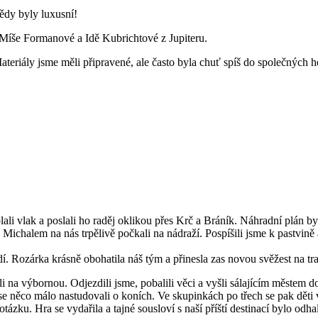
ědy byly luxusní!
, Míše Formanové a Idě Kubrichtové z Jupiteru.
riály jsme měli připravené, ale často byla chuť spíš do společných her
 vlak a poslali ho raděj oklikou přes Krč a Bráník. Náhradní plán by
 Michalem na nás trpělivě počkali na nádraží. Pospíšili jsme k pastvině
dí. Rozárka krásně obohatila náš tým a přinesla zas novou svěžest na t
 na výbornou. Odjezdili jsme, pobalili věci a vyšli sálajícím městem d
ase něco málo nastudovali o koních. Ve skupinkách po třech se pak dě
ku. Hra se vydařila a tajné sousloví s naší příští destinací bylo odha