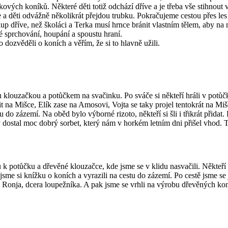
ových koníků. Některé děti totiž odchází dříve a je třeba vše stihnout 
 a děti odvážně několikrát přejdou trubku. Pokračujeme cestou přes le
p dříve, než školáci a Terka musí hrnce bránit vlastním tělem, aby na n
uhé sprchování, houpání a spoustu hraní.
dozvěděli o koních a věřím, že si to hlavně užili.
ou klouzačkou a potůčkem na svačinku. Po sváče si někteří hráli v potůč
zdit na Mišce, Elík zase na Amosovi, Vojta se taky projel tentokrát na 
do zázemí. Na oběd bylo výborné rizoto, někteří si šli i třikrát přidat.
ždý dostal moc dobrý sorbet, který nám v horkém letním dni přišel vhod. T
 potůčku a dřevěné klouzačce, kde jsme se v klidu nasvačili. Někteří pa
i jsme si knížku o koních a vyrazili na cestu do zázemí. Po cestě jsme s
žky Ronja, dcera loupežníka. A pak jsme se vrhli na výrobu dřevěných k