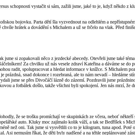
sus schopnosti vystačit si sám, zažili jsme, jaké to je, když někdo z kl
oňskou bojovku. Parta dětí šla vyzvednout na odlehlém a nepřístupném m
tě chvíle hrátek a dovádění s Michalem a už se frčelo na vlak. Před fin
tak jsme si zopakovali něco z jezdecké abecedy. Otevřeli jsme také téma
áčelníkem! Za chvilku už nás vesele zdraví Kateřina a dáváme se do pr
mohou radit, spolupracovat a hledat informace v knížce. S Michalem po
e prázdná, snad dokonce i rozebraná, ale to nám nevadí – hledáme stín 
l, vydali jsme se přes Divočáčí lázně do zázemí. Pozdravili jsme prázdnino
jkovou a fotbálek došlo, takže všichni byli spokojení. Jen nás mrzí, ž
hodly, že se trošku promíchají ve skupinkách ze včera, neboť někteří s
opelářské auto. Kluky moc zajímalo kolik váží, a tak se Bedříšek s Mic
í méně než oni. Tak jsme si vysvětlili co to je kilogram, tuna apod. Pot
zal. Asi nemusím říkat, že děti byly nadšené a na téhle neplánované zásta