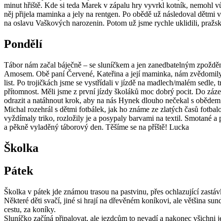
minut hřiště. Kde si teda Marek v zápalu hry vyvrkl kotník, nemohl 
něj přijela maminka a jely na rentgen. Po obědě už následoval dětmi 
na oslavu Vaškových narozenin. Potom už jsme rychle uklidili, pražská
Pondělí
Tábor nám začal báječně – se sluníčkem a jen zanedbatelným zpožděn
Amosem. Obě paní Červené, Kateřina a její maminka, nám zvědomily n
list. Po trojičkách jsme se vystřídali v jízdě na madlech/malém sedle
přítomnost. Měli jsme z první jízdy školáků moc dobrý pocit. Do záz
odrazit a natáhnout krok, aby na nás Hynek dlouho nečekal s obědem.
Michal rozehrál s dětmi fotbálek, jak ho známe ze zlatých časů fotba
vyždímaly triko, rozložily je a posypaly barvami na textil. Smotané a 
a pěkně vyladěný táborový den. Těšíme se na příště! Lucka
Školka
Pátek
Školka v pátek jde známou trasou na pastvinu, přes ochlazující zast
Některé děti svačí, jiné si hrají na dřevěném koníkovi, ale většina su
cestu, za koníky.
Sluníčko začíná připalovat, ale jezdcům to nevadí a nakonec všichni j