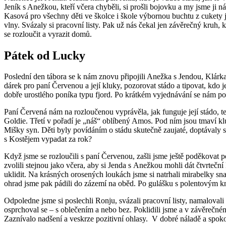
Jeník s Anežkou, kteří včera chyběli, si prošli bojovku a my jsme ji 
Kasová pro všechny děti ve školce i škole výbornou buchtu z cukety j
vlny. Svázaly si pracovní listy. Pak už nás čekal jen závěrečný kruh, k
se rozloučit a vyrazit domů.
Pátek od Lucky
Poslední den tábora se k nám znovu připojili Anežka s Jendou, Klárka
dárek pro paní Červenou a její kluky, pozorovat stádo a tipovat, kdo
dobře urostlého poníka typu fjord. Po krátkém vyjednávání se nám poda
Paní Červená nám na rozloučenou vyprávěla, jak funguje její stádo, tedy
Goldie. Třetí v pořadí je „náš“ oblíbený Amos. Pod ním jsou tmaví k
Mišky syn. Děti byly povídáním o stádu skutečně zaujaté, doptávaly s
s Kostějem vypadat za rok?
Když jsme se rozloučili s paní Červenou, zašli jsme ještě poděkovat 
zvolili stejnou jako včera, aby si Jenda s Anežkou mohli dát čtvrteč
uklidit. Na krásných orosených loukách jsme si natrhali mirabelky sn
ohrad jsme pak pádili do zázemí na oběd. Po gulášku s polentovým kn
Odpoledne jsme si poslechli Ronju, svázali pracovní listy, namalova
osprchoval se – s oblečením a nebo bez. Poklidili jsme a v závěrečné
Zaznívalo nadšení a veskrze pozitivní ohlasy. V dobré náladě a spokoj