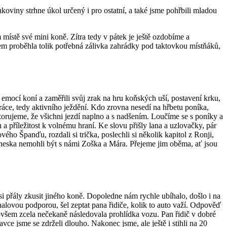
ukoviny strhne úkol určený i pro ostatní, a také jsme pohřbili mladou
ístě své mini koně. Zítra tedy v pátek je ještě ozdobíme a
išem proběhla tolik potřebná zálivka zahrádky pod taktovkou místňáků,
 emocí koní a zaměřili svůj zrak na hru koňských uší, postavení krku,
áce, tedy aktivního ježdění. Kdo zrovna nesedí na hřbetu poníka,
zorujeme, že všichni jezdí naplno a s nadšením. Loučíme se s poníky a
a příležitost k volnému hraní. Ke slovu přišly lana a uzlovačky, pár
vého Španďu, rozdali si trička, poslechli si několik kapitol z Ronji,
e dneska nemohli být s námi Zoška a Mára. Přejeme jim oběma, ať jsou
i přály zkusit jiného koně. Dopoledne nám rychle ubíhalo, došlo i na
halovou podporou, šel zeptat pana řidiče, kolik to auto važí. Odpověď
é ovšem zcela nečekaně následovala prohlídka vozu. Pan řidič v dobré
vce jsme se zdrželi dlouho. Nakonec jsme, ale ještě i stihli na 20