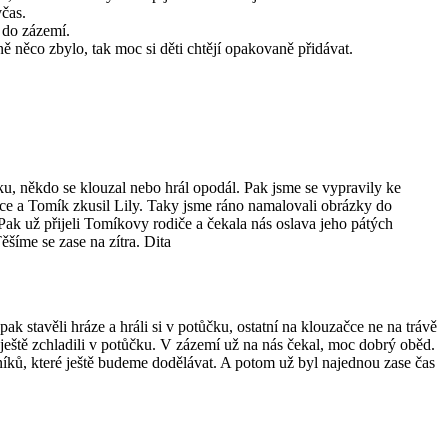
včas.
s do zázemí.
ě něco zbylo, tak moc si děti chtějí opakovaně přidávat.
ku, někdo se klouzal nebo hrál opodál. Pak jsme se vypravily ke
Mišce a Tomík zkusil Lily. Taky jsme ráno namalovali obrázky do
 Pak už přijeli Tomíkovy rodiče a čekala nás oslava jeho pátých
ěšíme se zase na zítra. Dita
k stavěli hráze a hráli si v potůčku, ostatní na klouzačce ne na trávě
e ještě zchladili v potůčku. V zázemí už na nás čekal, moc dobrý oběd.
oníků, které ještě budeme dodělávat. A potom už byl najednou zase čas