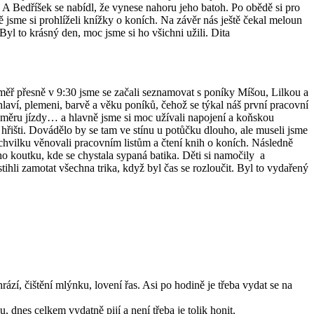
 A Bedříšek se nabídl, že vynese nahoru jeho batoh. Po obědě si pro
 jsme si prohlíželi knížky o koních. Na závěr nás ještě čekal meloun
Byl to krásný den, moc jsme si ho všichni užili. Dita
ěř přesně v 9:30 jsme se začali seznamovat s poníky Míšou, Lilkou a
ví, plemeni, barvě a věku poníků, čehož se týkal náš první pracovní
e směru jízdy… a hlavně jsme si moc užívali napojení a koňskou
řišti. Dovádělo by se tam ve stínu u potůčku dlouho, ale museli jsme
chvilku věnovali pracovním listům a čtení knih o koních. Následně
o koutku, kde se chystala sypaná batika. Děti si namočily a
tihli zamotat všechna trika, když byl čas se rozloučit. Byl to vydařený
rází, čištění mlýnku, lovení řas. Asi po hodině je třeba vydat se na
 dnes celkem vydatně pijí a není třeba je tolik honit.