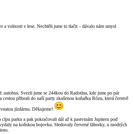
 a volnosti v lese. Nechtěli jsme to tlačit – dávalo nám smysl
l: autobus. Svezli jsme se 244kou do Radotína, kde jsme po pár
 a cestou přibrali do naší party zkušenou koňařku Rózu, která čerstvě
ravnatou jízdárnu. Děkujeme!
o cípu parku a pak pokračovali dál až k pastvinám Jupiteru pod
ti vydaly na koňskou bojovku. Sledovaly červené fáborky, u modrých
leno.