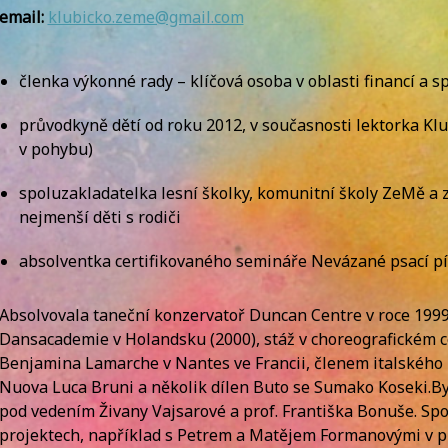
email:
klubicko.zeme@gmail.com
členka výkonné rady – klíčová osoba v oblasti financí a 
průvodkyně dětí od roku 2012, v současnosti lektorka Klub
v pohybu)
spoluzakladatelka lesní školky, komunitní školy ZeMě a 
nejmenší děti s rodiči
absolventka certifikovaného semináře Nevázané psací 
Absolvovala taneční konzervatoř Duncan Centre v roce 1999
Dansacademie v Holandsku (2000), stáž v choreografickém
Benjamina Lamarche v Nantes ve Francii, členem italského 
Nuova Luca Bruni a několik dílen Buto se Sumako Koseki.By
pod vedením Živany Vajsarové a prof. Františka Bonuše. S
projektech, například s Petrem a Matějem Formanovými v 