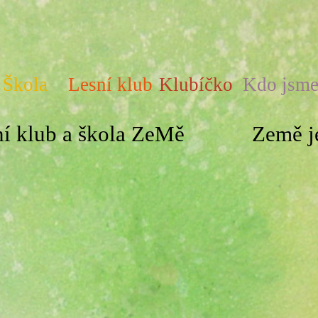
Škola
Lesní klub
Klubíčko
Kdo jsm
í klub a škola ZeMě
Země je