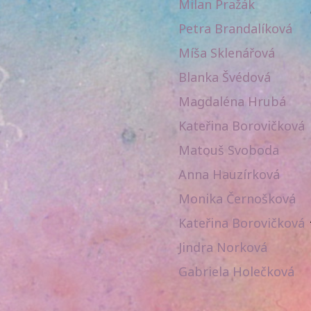
Milan Pražák
Petra Brandalíková
Míša Sklenářová
Blanka Švédová
Magdaléna Hrubá
Kateřina Borovičková
Matouš Svoboda
Anna Hauzírková
Monika Černošková
Kateřina Borovičková
Jindra Norková
Gabriela Holečková