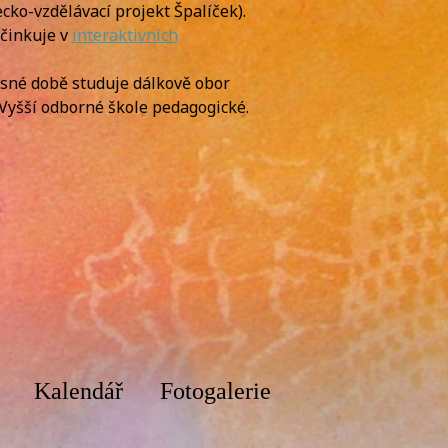
cko-vzdělávací projekt Špalíček).
Účinkuje v
interaktivních
asné době studuje dálkově obor
 Vyšší odborné škole pedagogické.
Kalendář
Fotogalerie