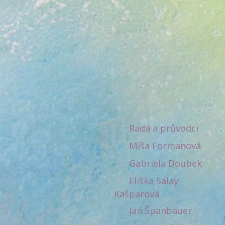
Rada a průvodci
Míša Formanová
Gabriela Doubek
Eliška Salay
Kašparová
Jan Španbauer