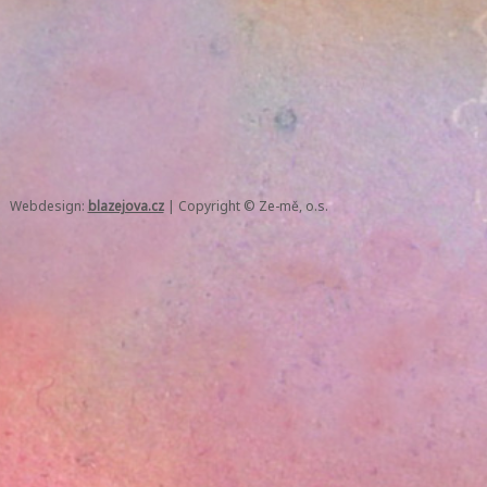
Webdesign:
blazejova.cz
|
Copyright © Ze-mě, o.s.