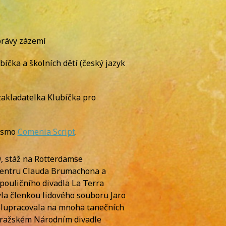
správy zázemí
íčka a školních dětí (český jazyk
zakladatelka Klubíčka pro
písmo
Comenia Script
.
, stáž na Rotterdamse
 centru Clauda Brumachona a
pouličního divadla La Terra
la členkou lidového souboru Jaro
polupracovala na mnoha tanečních
pražském Národním divadle