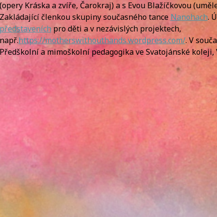
(opery Kráska a zvíře, Čarokraj) a s Evou Blažíčkovou (uměle
Zakládající členkou skupiny současného tance
Nanohach
. 
představeních
pro děti a v nezávislých projektech,
např.
https://motherswithouthands.wordpress.com/
. V souč
Předškolní a mimoškolní pedagogika ve Svatojánské koleji,