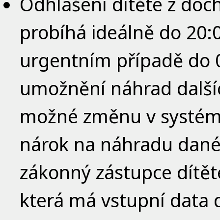
Odhlášení dítěte z doc
probíhá ideálně do 20:
urgentním případě do 
umožnění náhrad dalšíc
možné změnu v systému
nárok na náhradu dané
zákonný zástupce dítět
která má vstupní data 