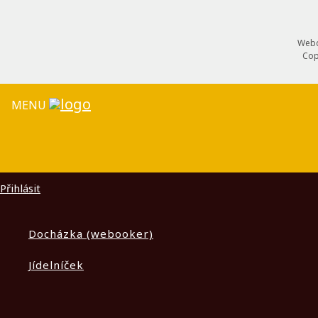
Webd
Cop
MENU
Přihlásit
Docházka (webooker)
Jídelníček