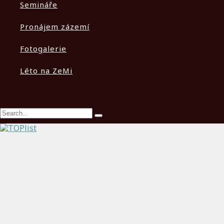
Semináře
Pronájem zázemí
Fotogalerie
Léto na ZeMi