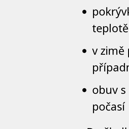
pokrýv
teplotě
v zimě 
případ
obuv s
počasí