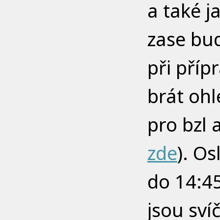
a také j
zase bud
při příp
brát ohl
pro bzl
zde
). O
do 14:45
jsou sví