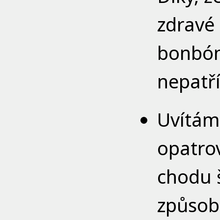
zdravé 
bonbóny
nepatří
Uvítám
opatrov
chodu š
způsob