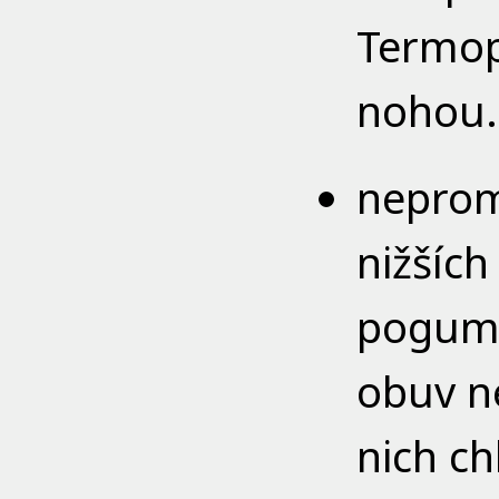
Termop
nohou.
neprom
nižšíc
pogumo
obuv n
nich ch