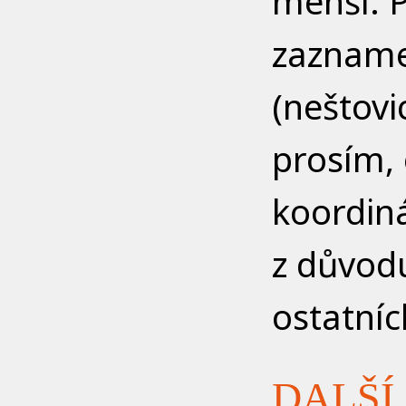
menší. 
zazname
(neštovi
prosím, 
koordiná
z důvod
ostatníc
DALŠÍ