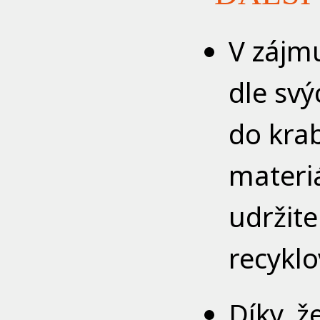
V zájm
dle svý
do krab
materiá
udržite
recyklo
Díky, ž