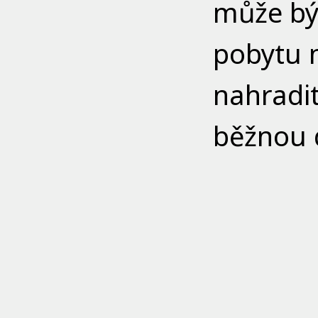
může být
pobytu 
nahradit
běžnou d