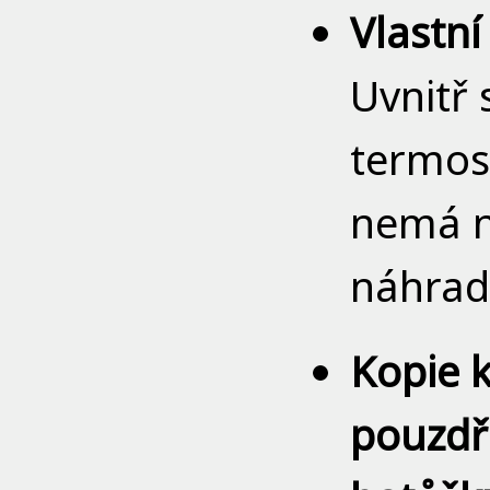
Vlastn
Uvnitř 
termos
nemá n
náhrad
Kopie k
pouzdř