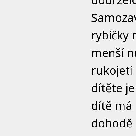
Samozaví
rybičky 
menší n
rukojetí
dítěte j
dítě má
dohodě 