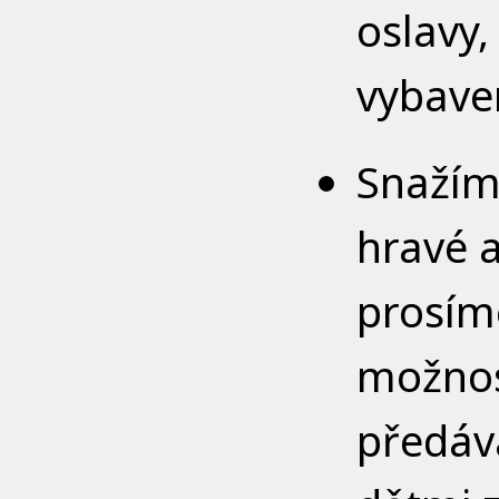
oslavy,
vybaven
Snažíme
hravé a
prosíme
možnos
předává