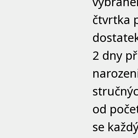
vybranéh
čtvrtka
dostate
2 dny p
narozeni
stručný
od počet
se každý