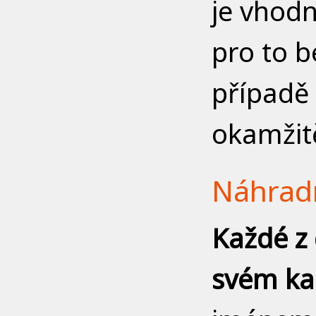
je vhodn
pro to 
případě 
okamžitě
Náhradn
Každé z 
svém ka