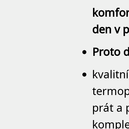
komfort
den v p
Proto 
kvalitn
termopr
prát a 
komple