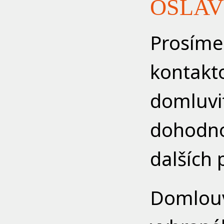
OSLAV
Prosíme
kontakt
domluvi
dohodnou
dalších 
Domlouve