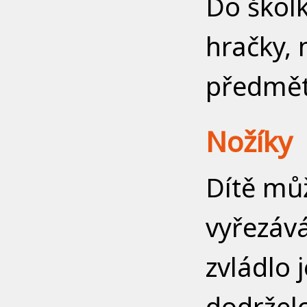
Do školk
hračky, 
předmět
Nožíky
Dítě můž
vyřezává
zvládlo
dodržel