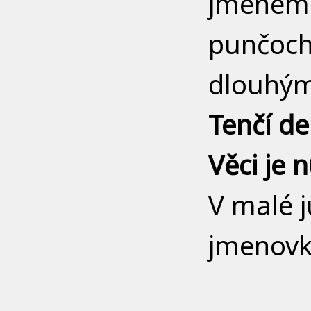
jménem 
punčochy
dlouhým 
Tenčí de
Věci je 
V malé j
jmenovk