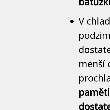
batůžk
V chla
podzim 
dostat
menší 
prochl
paměti,
dostat