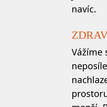
navíc.
ZDRAV
Vážíme s
neposíle
nachlaz
prostor