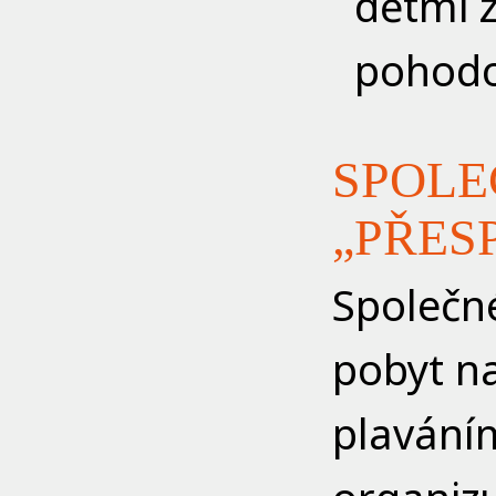
dětmi z
pohod
SPOLE
„PŘES
Společné
pobyt n
plaváním