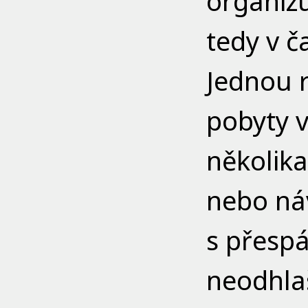
organiz
tedy v č
Jednou 
pobyty v
několika
nebo náv
s přesp
neodhla