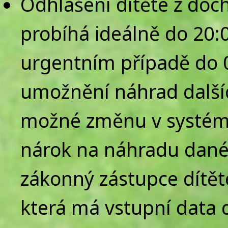
Odhlášení dítěte z doc
probíhá ideálně do 20:
urgentním případě do 
umožnění náhrad dalšíc
možné změnu v systému
nárok na náhradu dané
zákonný zástupce dítět
která má vstupní data 