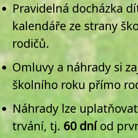
Pravidelná docházka dí
kalendáře ze strany ško
rodičů.
Omluvy a náhrady si zaj
školního roku přímo ro
Náhrady lze uplatňovat
trvání, tj.
60 dní
od prvn