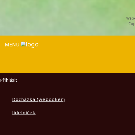
Webd
Cop
MENU
Přihlásit
Docházka (webooker)
Jídelníček