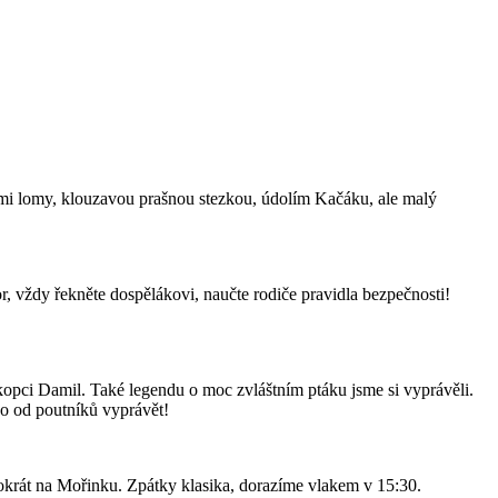
ými lomy, klouzavou prašnou stezkou, údolím Kačáku, ale malý
r, vždy řekněte dospělákovi, naučte rodiče pravidla bezpečnosti!
kopci Damil. Také legendu o moc zvláštním ptáku jsme si vyprávěli.
no od poutníků vyprávět!
tokrát na Mořinku. Zpátky klasika, dorazíme vlakem v 15:30.