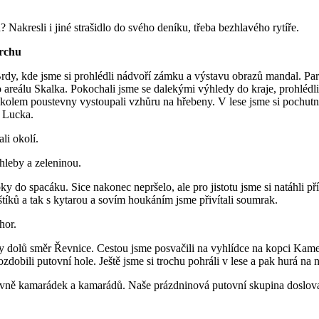
 Nakresli i jiné strašidlo do svého deníku, třeba bezhlavého rytíře.
vrchu
y, kde jsme si prohlédli nádvoří zámku a výstavu obrazů mandal. Par
areálu Skalka. Pokochali jsme se dalekými výhledy do kraje, prohlédli j
me kolem poustevny vystoupali vzhůru na hřebeny. V lese jsme si pochutn
a Lucka.
li okolí.
chleby a zeleninou.
y do spacáku. Sice nakonec nepršelo, ale pro jistotu jsme si natáhli p
štíků a tak s kytarou a sovím houkáním jsme přivítali soumrak.
hor.
hory dolů směr Řevnice. Cestou jsme posvačili na vyhlídce na kopci Kam
zdobili putovní hole. Ještě jsme si trochu pohráli v lese a pak hurá na 
avně kamarádek a kamarádů. Naše prázdninová putovní skupina doslova šl