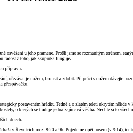
tně osvěžení u jeho pramene. Prošli jsme se rozmanitým terénem, star
ou radost z toho, jak skupinka funguje.
u přípravu.
í, ořezávat je nožem, brousit a zdobit. Při práci s nožem dávejte pozo
na přespávačku.
trategicky postaveném hrádku Tetíně a o zlatém teleti ukrytém někde v 
stely, o kterých se traduje jedna zajímavá věštba. Nechte si to všech
alších dnech.
 nádraží v Řevnicích mezi 8:20 a 9h. Pojedeme opět busem (v 9:14), ten