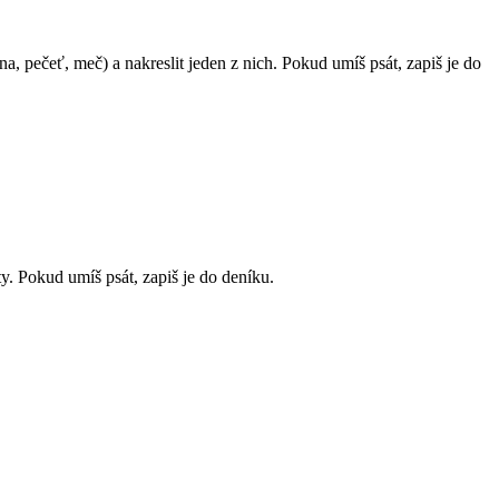
a, pečeť, meč) a nakreslit jeden z nich. Pokud umíš psát, zapiš je do
y. Pokud umíš psát, zapiš je do deníku.