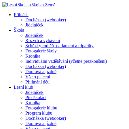
Přihlásit
Docházka (webooker)
Jídelníček
Škola
Jídelníček
Rozvrh a vybavení
Schůzky rodičů, parlament a tripartity
Fotogalerie školy
Kronika
Individuální vzdělávání (včetně přezkoušení)
Docházka (webooker)
Doprava a jízdné
Vše o placení
Přijímání dětí
Lesní klub
Jídelníček
Předškoláci
Kronika
Fotogalerie klubu
Program klubu
Docházka (webooker)
Doprava a jízdné
Vše o placení