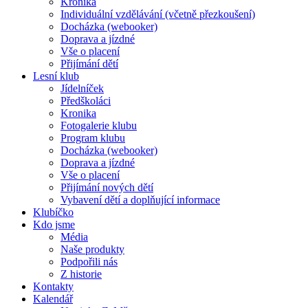
Kronika
Individuální vzdělávání (včetně přezkoušení)
Docházka (webooker)
Doprava a jízdné
Vše o placení
Přijímání dětí
Lesní klub
Jídelníček
Předškoláci
Kronika
Fotogalerie klubu
Program klubu
Docházka (webooker)
Doprava a jízdné
Vše o placení
Přijímání nových dětí
Vybavení dětí a doplňující informace
Klubíčko
Kdo jsme
Média
Naše produkty
Podpořili nás
Z historie
Kontakty
Kalendář