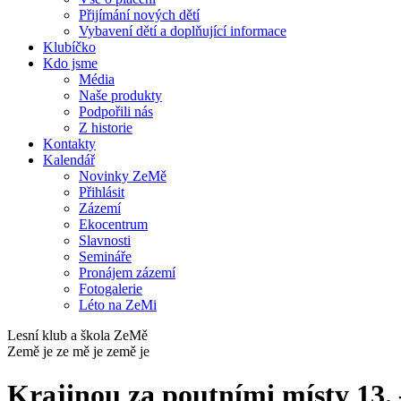
Přijímání nových dětí
Vybavení dětí a doplňující informace
Klubíčko
Kdo jsme
Média
Naše produkty
Podpořili nás
Z historie
Kontakty
Kalendář
Novinky ZeMě
Přihlásit
Zázemí
Ekocentrum
Slavnosti
Semináře
Pronájem zázemí
Fotogalerie
Léto na ZeMi
Lesní klub a škola ZeMě
Země je ze mě je země je
Krajinou za poutními místy 13. 