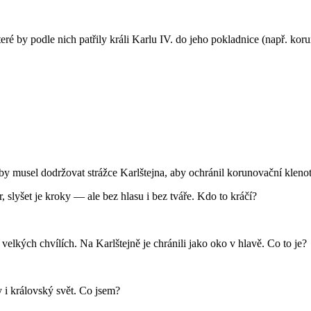
 by podle nich patřily králi Karlu IV. do jeho pokladnice (např. korun
y musel dodržovat strážce Karlštejna, aby ochránil korunovační klenot
lyšet je kroky — ale bez hlasu i bez tváře. Kdo to kráčí?
velkých chvílích. Na Karlštejně je chránili jako oko v hlavě. Co to je?
 i královský svět. Co jsem?