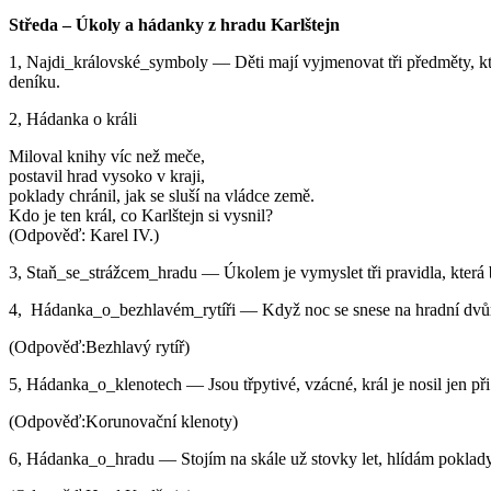
Středa – Úkoly a hádanky z hradu Karlštejn
1, Najdi_královské_symboly — Děti mají vyjmenovat tři předměty, které
deníku.
2, Hádanka o králi
Miloval knihy víc než meče,
postavil hrad vysoko v kraji,
poklady chránil, jak se sluší na vládce země.
Kdo je ten král, co Karlštejn si vysnil?
(Odpověď: Karel IV.)
3, Staň_se_strážcem_hradu — Úkolem je vymyslet tři pravidla, která b
4, Hádanka_o_bezhlavém_rytíři — Když noc se snese na hradní dvůr, s
(Odpověď:Bezhlavý rytíř)
5, Hádanka_o_klenotech — Jsou třpytivé, vzácné, král je nosil jen při 
(Odpověď:Korunovační klenoty)
6, Hádanka_o_hradu — Stojím na skále už stovky let, hlídám poklady