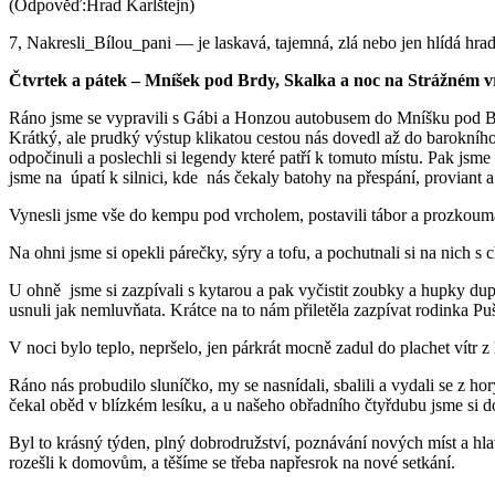
(Odpověď:Hrad Karlštejn)
7, Nakresli_Bílou_pani — je laskavá, tajemná, zlá nebo jen hlídá hrad?
Čtvrtek a pátek – Mníšek pod Brdy, Skalka a noc na Strážném 
Ráno jsme se vypravili s Gábi a Honzou autobusem do Mníšku pod Brd
Krátký, ale prudký výstup klikatou cestou nás dovedl až do barokního 
odpočinuli a poslechli si legendy které patří k tomuto místu. Pak js
jsme na úpatí k silnici, kde nás čekaly batohy na přespání, proviant 
Vynesli jsme vše do kempu pod vrcholem, postavili tábor a prozkouma
Na ohni jsme si opekli párečky, sýry a tofu, a pochutnali si na nich s 
U ohně jsme si zazpívali s kytarou a pak vyčistit zoubky a hupky dupk
usnuli jak nemluvňata. Krátce na to nám přiletěla zazpívat rodinka Pu
V noci bylo teplo, nepršelo, jen párkrát mocně zadul do plachet vítr z 
Ráno nás probudilo sluníčko, my se nasnídali, sbalili a vydali se z 
čekal oběd v blízkém lesíku, a u našeho obřadního čtyřdubu jsme si do
Byl to krásný týden, plný dobrodružství, poznávání nových míst a hl
rozešli k domovům, a těšíme se třeba napřesrok na nové setkání.