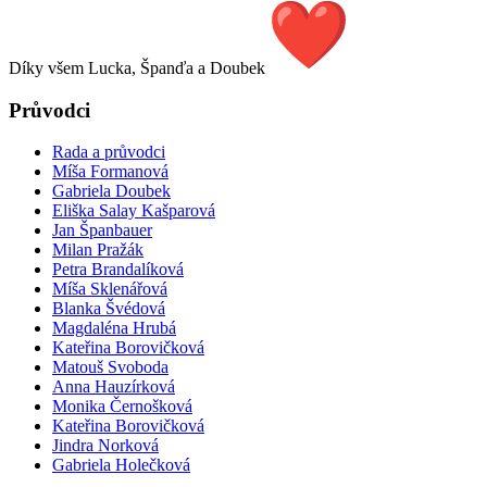
Díky všem Lucka, Španďa a Doubek
Průvodci
Rada a průvodci
Míša Formanová
Gabriela Doubek
Eliška Salay Kašparová
Jan Španbauer
Milan Pražák
Petra Brandalíková
Míša Sklenářová
Blanka Švédová
Magdaléna Hrubá
Kateřina Borovičková
Matouš Svoboda
Anna Hauzírková
Monika Černošková
Kateřina Borovičková
Jindra Norková
Gabriela Holečková