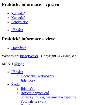
Praktické informace – vpravo
Kalendář
Kalendář
Fotogalerie
Přihlásit
Praktické informace – vlevo
Docházka
Webdesign:
blazejova.cz
|
Copyright © Ze-mě, o.s.
MENU
Přihlásit
Docházka (webooker)
Jídelníček
Škola
Jídelníček
Rozvrh a vybavení
Schůzky rodičů, parlament a tripartity
Fotogalerie školy