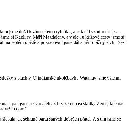
kem jsme došli k zámeckému rybníku, a pak dál vzhůru do lesa.
sme si Kapli sv. Máří Magdaleny, a v aleji u křížové cesty jsme si
ali na teplém obědě a pokračovali jsme dál směr Strážný vrch. Sešli
řístřešky s plachty. U indiánské ukolébavky Watanay jsme všichni
enná a pak jsme se skutáleli až k zázemí naší školky Země, kde nás
nádraží a domů.
apala jak sehraná parta starých dobrých přátel. A s tím jsme se