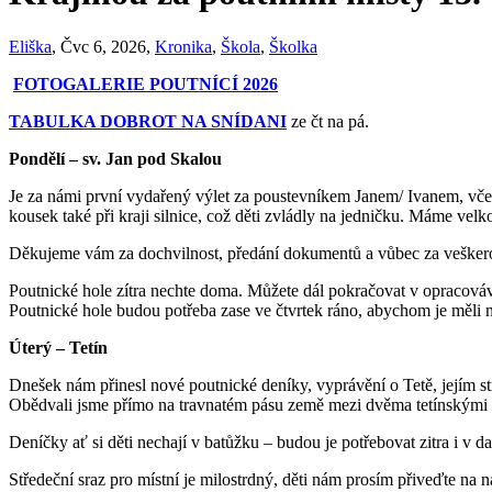
Eliška
, Čvc 6, 2026,
Kronika
,
Škola
,
Školka
FOTOGALERIE POUTNÍCÍ 2026
TABULKA DOBROT NA SNÍDANI
ze čt na pá.
Pondělí – sv. Jan pod Skalou
Je za námi první vydařený výlet za poustevníkem Janem/ Ivanem, vče
kousek také při kraji silnice, což děti zvládly na jedničku. Máme velk
Děkujeme vám za dochvilnost, předání dokumentů a vůbec za veškero
Poutnické hole zítra nechte doma. Můžete dál pokračovat v opracováván
Poutnické hole budou potřeba zase ve čtvrtek ráno, abychom je měli 
Úterý – Tetín
Dnešek nám přinesl nové poutnické deníky, vyprávění o Tetě, jejím s
Obědvali jsme přímo na travnatém pásu země mezi dvěma tetínskými ko
Deníčky ať si děti nechají v batůžku – budou je potřebovat zitra i v d
Středeční sraz pro místní je milostrdný, děti nám prosím přiveďte na