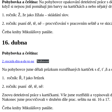
Pohybovka a čeština:
Na pohybovce opakování detektivní práce s dě, 
když si nejsou jistí pomáhají jim barvy na kartičkách a nebo nějaký d
1. ročník: Ž, že jako žížala – skládání slov.
2. ročník: psaní dě, tě, ně – procvičování v pracovním sešitě a ve skic
Četba knihy Mikulášovy patálie.
16. dubna
Pohybovka a čeština:
2.-rocnik-dtn-a-de-te-ne
Stáhnout
Na pohybovce jsme dělali průzkum rozstříhaných kartiček s ď, ť ,ň a d
1. ročník: Ř, ř jako řetízek
2. ročník: psaní dě, tě, ně:
Znovu detektivní práce s kartičkami. Vše jsme roztřídili a vypisovali 
Nakonec jsme procvičovali v druhém díle prac. sešitu na str. 16 a 17.
Četba knihy Mikulášovy patálie.