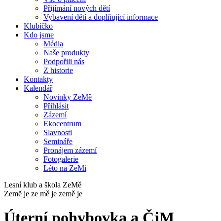
Přijímání nových dětí
Vybavení dětí a doplňující informace
Klubíčko
Kdo jsme
Média
Naše produkty
Podpořili nás
Z historie
Kontakty
Kalendář
Novinky ZeMě
Přihlásit
Zázemí
Ekocentrum
Slavnosti
Semináře
Pronájem zázemí
Fotogalerie
Léto na ZeMi
Lesní klub a škola ZeMě
Země je ze mě je země je
Úterní pohybovka a ČjM