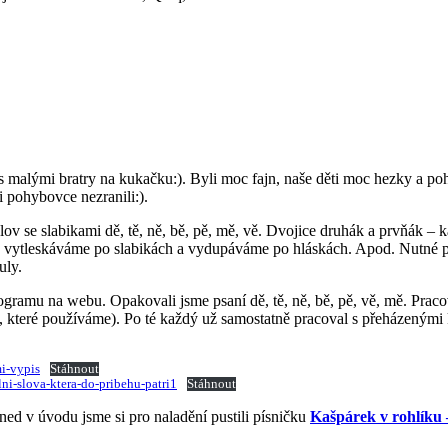
alými bratry na kukačku:). Byli moc fajn, naše děti moc hezky a poho
 pohybovce nezranili:).
ov se slabikami dě, tě, ně, bě, pě, mě, vě. Dvojice druhák a prvňák –
ě vytleskáváme po slabikách a vydupáváme po hláskách. Apod. Nutné paste
uly.
ogramu na webu. Opakovali jsme psaní dě, tě, ně, bě, pě, vě, mě. Pracov
, které používáme). Po té každý už samostatně pracoval s přeházenými 
mi-vypis
Stáhnout
ni-slova-ktera-do-pribehu-patri1
Stáhnout
ned v úvodu jsme si pro naladění pustili písničku
Kašpárek v rohlíku 