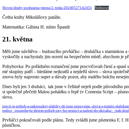
Slovni-druhy-podstatna-jmena-2.-trida-20240527142455
Stáhnout
Četba knihy Mikulášovy patálie.
Matematika: Gábina H. místo Špandi
21. května
Měli jsme návštěvu – budoucího prvňáčko – druháčka s maminkou a s m
vyskočily a nachystaly jim sezení na bezpečném místě, abychom je při
Pohybovka: Po pořádném roztančení jsme procvičovali čtení a spaní sl
mé skupiny patří – hledáme nejkratší a nejdelší slovo – slova společn
znovu byly naprosto super a dávaly pozor, aby malého bráchu nesejm
Dnes byli jen 3 druháci, tak jsme v češtině nejeli podle původního pr
si společně přečetli Malou pohádku o řepě (v Comenia Script – písmo
slova.
precti-si-pribeh-a-zakrouzkuj-slabiky-de-tene-nepeveme.-slova-s-temito-slabika
rodice_-rozstrihejte-detem-pribeh-ony-ho-sestavi-a-nalepi-do-skicaku-_-pak-dopl
Prvňáčci pokračovali podle plánu. Tedy zvládli jsme písmenka F, f. H
písničkou.