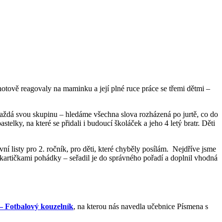
tově reagovaly na maminku a její plné ruce práce se třemi dětmi –
 každá svou skupinu – hledáme všechna slova rozházená po jurtě, co do
lky, na které se přidali i budoucí školáček a jeho 4 letý bratr. Děti
ní listy pro 2. ročník, pro děti, které chyběly posílám. Nejdříve jsme
kartičkami pohádky – seřadil je do správného pořadí a doplnil vhodná
– Fotbalový kouzelník
, na kterou nás navedla učebnice Písmena s