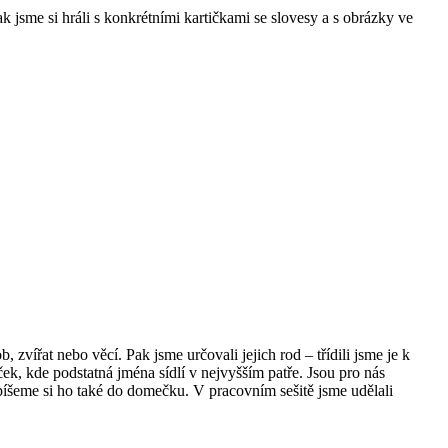
ak jsme si hráli s konkrétními kartičkami se slovesy a s obrázky ve
zvířat nebo věcí. Pak jsme určovali jejich rod – třídili jsme je k
ek, kde podstatná jména sídlí v nejvyšším patře. Jsou pro nás
apíšeme si ho také do domečku. V pracovním sešitě jsme udělali