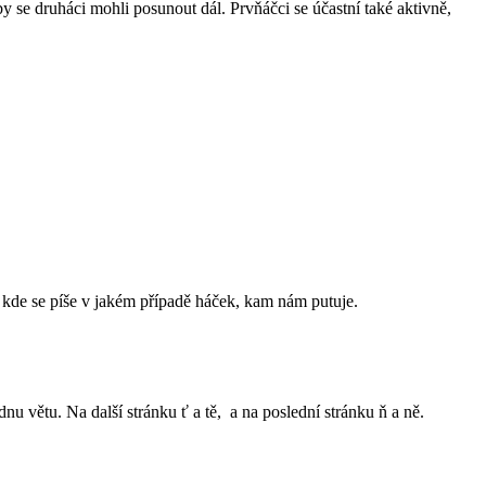
by se druháci mohli posunout dál. Prvňáčci se účastní také aktivně,
e, kde se píše v jakém případě háček, kam nám putuje.
nu větu. Na další stránku ť a tě, a na poslední stránku ň a ně.