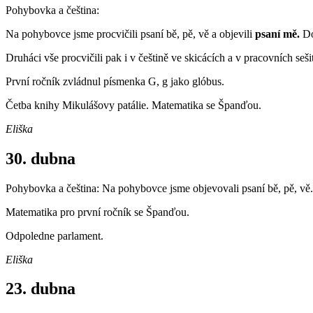
Pohybovka a čeština:
Na pohybovce jsme procvičili psaní bě, pě, vě a objevili
psaní mě.
Do
Druháci vše procvičili pak i v češtině ve skicácích a v pracovních seši
První ročník zvládnul písmenka G, g jako glóbus.
Četba knihy Mikulášovy patálie. Matematika se Španďou.
Eliška
30. dubna
Pohybovka a čeština: Na pohybovce jsme objevovali psaní bě, pě, vě. 
Matematika pro první ročník se Španďou.
Odpoledne parlament.
Eliška
23. dubna