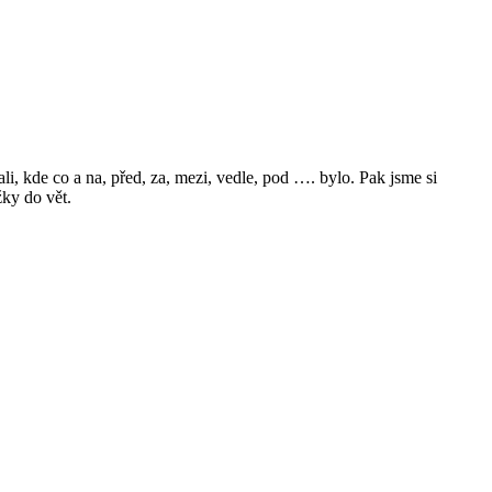
li, kde co a na, před, za, mezi, vedle, pod …. bylo. Pak jsme si
žky do vět.