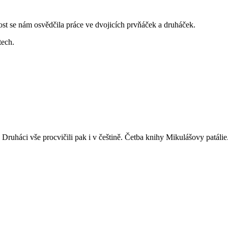
st se nám osvědčila práce ve dvojicích prvňáček a druháček.
tech.
Druháci vše procvičili pak i v češtině. Četba knihy Mikulášovy patálie