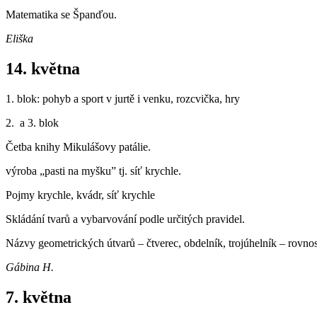
Matematika se Španďou.
Eliška
14
.
května
1. blok: pohyb a sport v jurtě i venku, rozcvička, hry
2. a 3. blok
Četba knihy Mikulášovy patálie.
výroba „pasti na myšku” tj. síť krychle.
Pojmy krychle, kvádr, síť krychle
Skládání tvarů a vybarvování podle určitých pravidel.
Názvy geometrických útvarů – čtverec, obdelník, trojúhelník – rovno
Gábina H.
7. května