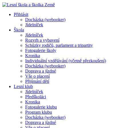
Přihlásit
Docházka (webooker)
Jídelníček
Škola
Jídelníček
Rozvrh a vybavení
Schůzky rodičů, parlament a tripartity
Fotogalerie školy
Kronika
Individuální vzdělávání (včetně přezkoušení)
Docházka (webooker)
Doprava a jízdné
Vše o placení
Přijímání dětí
Lesní klub
Jídelníček
Předškoláci
Kronika
Fotogalerie klubu
Program klubu
Docházka (webooker)
Doprava a jízdné
Vše o placení