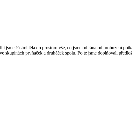
li jsme částmi těla do prostoru vše, co jsme od rána od probuzení potka
 ve skupinách prvňáček a druháček spolu. Po té jsme doplňovali předlo