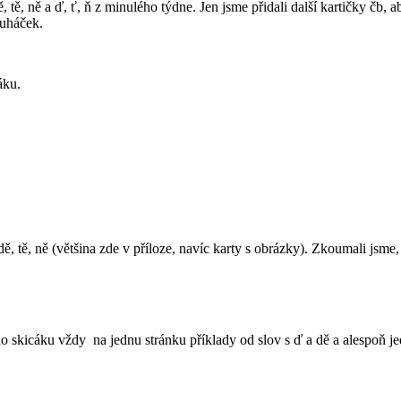
tě, ně a ď, ť, ň z minulého týdne. Jen jsme přidali další kartičky čb, a
ruháček.
áku.
ě, tě, ně (většina zde v příloze, navíc karty s obrázky). Zkoumali jsm
do skicáku vždy na jednu stránku příklady od slov s ď a dě a alespoň jed