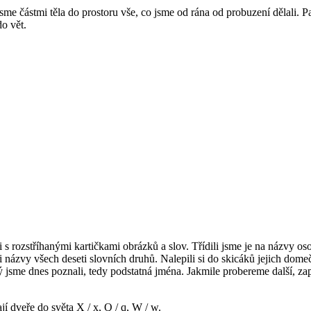
sme částmi těla do prostoru vše, co jsme od rána od probuzení dělali. P
o vět.
ozstříhanými kartičkami obrázků a slov. Třídili jsme je na názvy osob, 
názvy všech deseti slovních druhů. Nalepili si do skicáků jejich domeč
rý jsme dnes poznali, tedy podstatná jména. Jakmile probereme další, z
í dveře do světa X / x, Q / q, W / w.