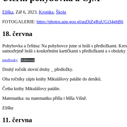
Eliška
, Zář 6, 2023,
Kronika
,
Škola
FOTOGALERIE:
https://photos.app.goo.gl/aqDiZgRqUGi34gbB6
18. června
Pohybovka a čeština: Na pohybovce jsme si hráli s předložkami. Kresli
samozřejmě hráli s konkrétními kartičkami s předložkami a s obrázky
predlozky
Stáhnout
Druhý ročník slovní druhy _ předložky.
Oba ročníky zápis knihy Mikulášovy patálie do deníků.
Četba knihy Mikulášovy patálie.
Matematika: na matematiku přišla i Míša Višně.
Eliška
11. června