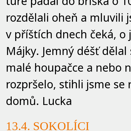
túře padal do bříška o 1
rozdělali oheň a mluvili
v příštích dnech čeká, o 
Májky. Jemný déšť dělal 
malé houpačce a nebo n
rozpršelo, stihli jsme se
domů. Lucka
13.4. SOKOLÍCI