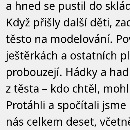
a hned se pustil do sklá
Když přišly další děti, z
těsto na modelování. Pov
ještěrkách a ostatních p
probouzejí. Hádky a had
z těsta – kdo chtěl, moh
Protáhli a spočítali jsm
nás celkem deset, včetn