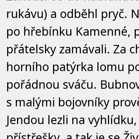
rukávu) a odběhl pryč. 
po hřebínku Kamenné, po
přátelsky zamávali. Za c
horního patýrka lomu po
pořádnou sváču. Bubnova
s malými bojovníky prově
Jendou lezli na vyhlídku
přístřešky, a tak je se 