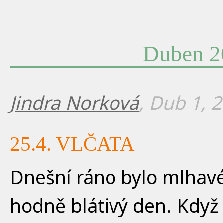
Duben 2
Jindra Norková
, Dub 1, 
25.4. VLČATA
Dnešní ráno bylo mlhavé 
hodně blátivý den. Když j