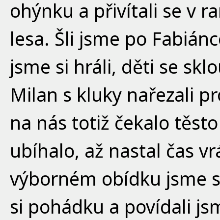
ohýnku a přivítali se v r
lesa. Šli jsme po Fabiánc
jsme si hráli, děti se skl
Milan s kluky nařezali p
na nás totiž čekalo těst
ubíhalo, až nastal čas vr
výborném obídku jsme si 
si pohádku a povídali js