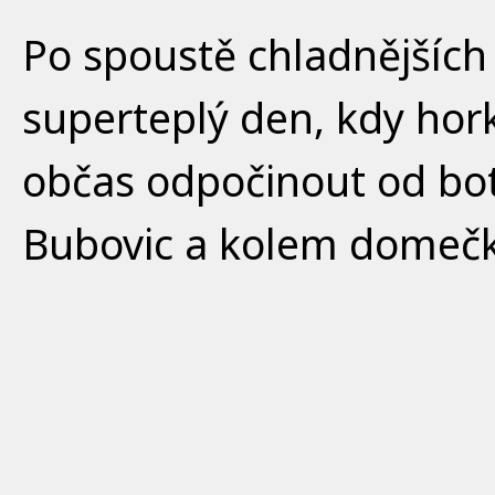
Po spoustě chladnějších 
superteplý den, kdy horko
občas odpočinout od bot
Bubovic a kolem domečku
pod kaštany na tzv. pěti
posvačili. Potom jsme se
drsňácké cyklistické tra