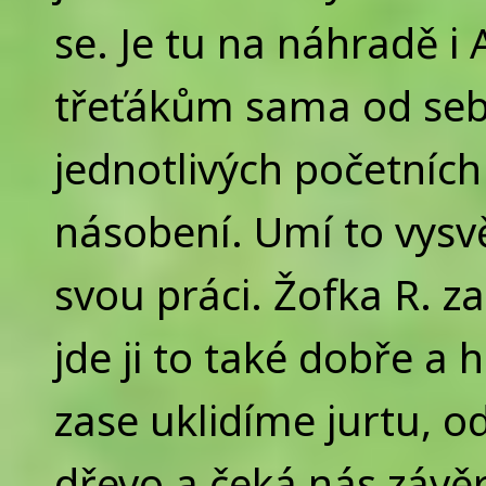
se. Je tu na náhradě i 
třeťákům sama od seb
jednotlivých početních 
násobení. Umí to vysvět
svou práci. Žofka R. 
jde ji to také dobře a 
zase uklidíme jurtu,
dřevo a čeká nás závěr