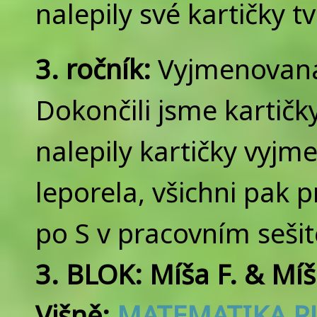
nalepily své kartičky 
3. ročník:
Vyjmenovaná 
Dokončili jsme kartičky
nalepily kartičky vyjm
leporela, všichni pak 
po S v pracovním sešit
3. BLOK: Míša F. & Mí
Višně:
MATEMATIKA PL