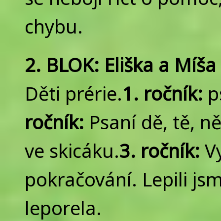
chybu.
2. BLOK: Eliška a Míša 
Děti prérie.
1. ročník:
ps
ročník:
Psaní dě, tě, n
ve skicáku.
3. ročník:
V
pokračování. Lepili j
leporela.