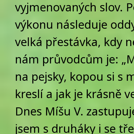
vyjmenovaných slov. 
výkonu následuje od
velká přestávka, kdy n
nám průvodcům je: „Mů
na pejsky, kopou si s 
kreslí a jak je krásně 
Dnes Míšu V. zastupuje
jsem s druháky i se tře