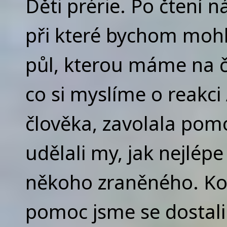
Děti prérie. Po čtení 
při které bychom mohli
půl, kterou máme na če
co si myslíme o reakci
člověka, zavolala pomo
udělali my, jak nejlép
někoho zraněného. Koh
pomoc jsme se dostal