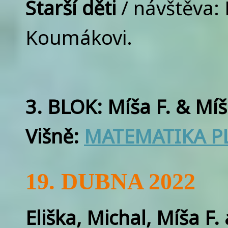
Starší děti
/ návštěva:
Koumákovi.
3. BLOK: Míša F. & Mí
Višně:
MATEMATIKA PL
19. DUBNA 2022
Eliška, Michal, Míša F.