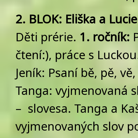
2. BLOK: Eliška a Lucie
Děti prérie.
1. ročník:
P
čtení:), práce s Luckou
Jeník: Psaní bě, pě, vě
Tanga: vyjmenovaná sl
– slovesa. Tanga a Kaš
vyjmenovaných slov po