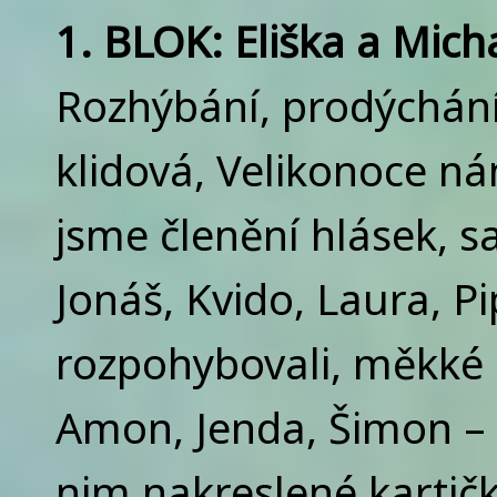
1. BLOK: Eliška a Mich
Rozhýbání, prodýchání
klidová, Velikonoce n
jsme členění hlásek, s
Jonáš, Kvido, Laura, Pip
rozpohybovali, měkké 
Amon, Jenda, Šimon – sp
nim nakreslené kartičk