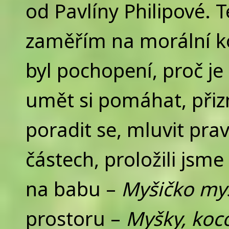
od Pavlíny Philipové. 
zaměřím na morální ko
byl pochopení, proč j
umět si pomáhat, přizn
poradit se, mluvit pra
částech, proložili jsm
na babu –
Myšičko my
prostoru –
Myšky, koc