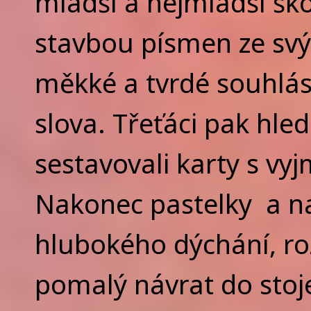
mladší a nejmladší ško
stavbou písmen ze svých
měkké a tvrdé souhlásk
slova. Třeťáci pak hle
sestavovali karty s vy
Nakonec pastelky a na
hlubokého dýchání, ro
pomalý návrat do stoje 