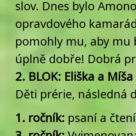
slov. Dnes bylo Amono
opravdového kamaráda
pomohly mu, aby mu b
úplně dobře! Dobrá p
2. BLOK: Eliška a Míša 
Děti prérie, následná 
1. ročník:
psaní a čtení
3. ročník:
Vyjmenovaná 