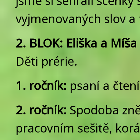
jsme si sehráli scénky 
vyjmenovaných slov a 
2. BLOK: Eliška a Míša 
Děti prérie.
1. ročník:
psaní a čtení:
2. ročník:
Spodoba zněl
pracovním sešitě, korá