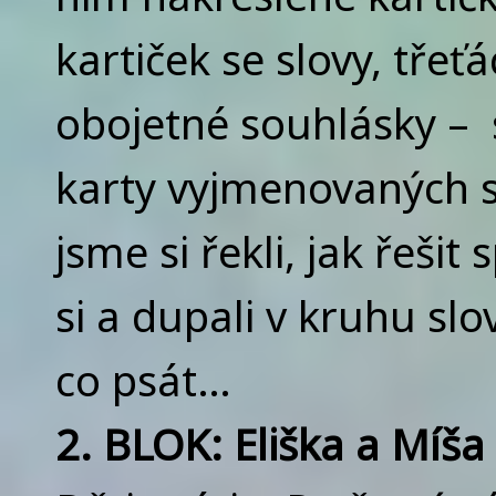
kartiček se slovy, třeť
obojetné souhlásky – se
karty vyjmenovaných sl
jsme si řekli, jak řešit
si a dupali v kruhu slov
co psát…
2. BLOK: Eliška a Míša 