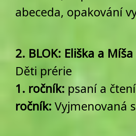
abeceda, opakování v
2. BLOK: Eliška a Míša 
Děti prérie
1. ročník:
psaní a čtení
ročník:
Vyjmenovaná sl