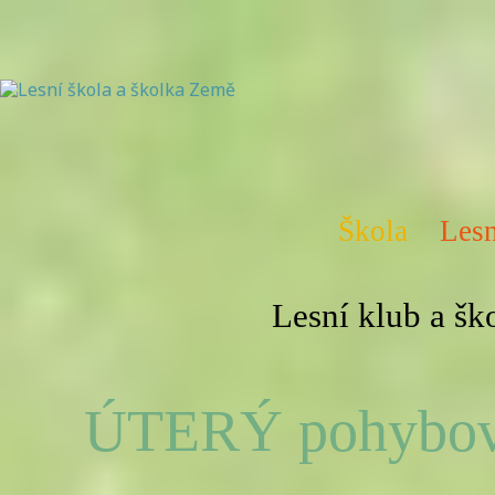
Škola
Lesn
Lesní klub a š
ÚTERÝ pohybovk