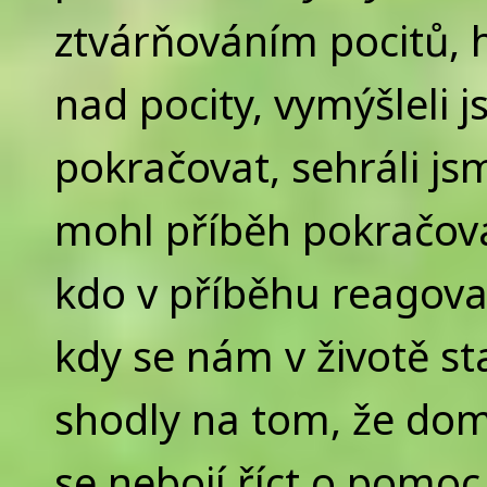
ztvárňováním pocitů, 
nad pocity, vymýšleli 
pokračovat, sehráli js
mohl příběh pokračovat
kdo v příběhu reagoval,
kdy se nám v životě s
shodly na tom, že dom
se nebojí říct o pomoc,