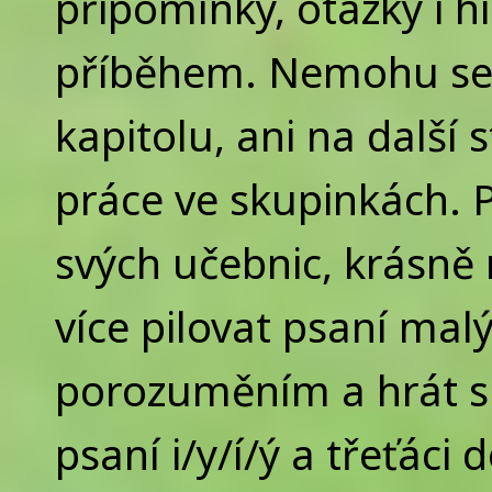
připomínky, otázky i hi
příběhem. Nemohu se 
kapitolu, ani na další 
práce ve skupinkách. P
svých učebnic, krásně
více pilovat psaní mal
porozuměním a hrát si 
psaní i/y/í/ý a třeťáci 