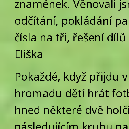
znamének. Věnovali jsm
odčítání, pokládání pa
čísla na tři, řešení díl
Eliška
Pokaždé, když přijdu v
hromadu dětí hrát fotb
hned některé dvě holči
následujícím kruhu na 