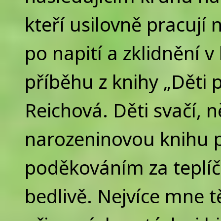
kteří usilovně pracují
po napití a zklidnění 
příběhu z knihy „Děti p
Reichová. Děti svačí, ně
narozeninovou knihu p
poděkováním za teplíč
bedlivě. Nejvíce mne t