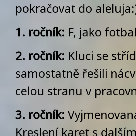
pokračovat do aleluja:)
1. ročník:
F, jako fotbal
2. ročník:
Kluci se stříd
samostatně řešili nácvi
celou stranu v pracovn
3. ročník:
Vyjmenovaná 
Kreslení karet s další