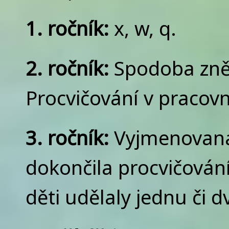
1. ročník:
x, w, q.
2. ročník:
Spodoba zněl
Procvičování v pracovní
3. ročník:
Vyjmenovaná 
dokončila procvičování
děti udělaly jednu či 