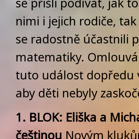
se přišli podívat, jak t
nimi i jejich rodiče, ta
se radostně účastnili p
matematiky. Omlouvám
tuto událost dopředu v
aby děti nebyly zasko
1. BLOK: Eliška a Mich
češtinou
Novým klukům 