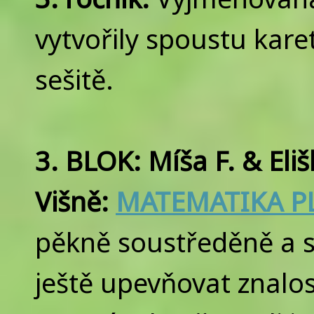
vytvořily spoustu karet
sešitě.
3. BLOK: Míša F. & Eli
Višně:
MATEMATIKA PL
pěkně soustředěně a s 
ještě upevňovat znalos