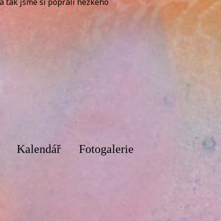
 a tak jsme si popřáli hezkého
Kalendář
Fotogalerie