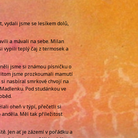
, vydali jsme se lesíkem dolů,
avili a mávali na sebe. Milan
 vypili teplý čaj z termosek a
omněli jsme si známou písničku o
 přitom jsme prozkoumali mamutí
n si nasbíral smrkové chvojí na
u Madlenku. Pod studánkou ve
oběd.
i oheň v týpí, přečetli si
anděla. Měl tak příležitost
ště. Jen ať je zázemí v pořádku a