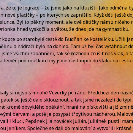
a, že to je legrace – že jsme jako na kluzišti. Jako odměna 
inové placičky – po kterých se zaprášilo. Když děti ještě doj
 slunce. Byl to pěkný moment, ale dvě dětičky nám z ničeho 
ionka hned vyskočila s větou, že dnes jde na gymnastiku.
z kopce po starobylé cestě do Budňan ke kostelíčku. Užili js
inu a nádraží bylo na dohled. Tam už byl čas vytáhnout den
 jsme všichni zabahnění, tak se rozhodli zrušit náš vlak, a t
a téměř pod rouškou tmy jsme nastoupili do vlaku na cestu 
říkaly si nejspíš mnohé Veverky po ránu. Předchozí den nasně
átek se ještě dalo sklouznout, a tak jsme nezalezli do týpí,
rá: kromě obvyklého opékání, hraní na pískovišti a již zmín
vými barvami a poté je posypat třpytivou nádherou. Malován
ali i kluci, Pepánek J. a nováček Julián. Juliánek pustil má
ou Jeníkem. Společně se dali do malování a vytvořili krásné