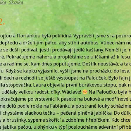
ika
,
Školka
.
ojtou a Floriánkou byla poklidná. Vyprávěli jsme si a pozor
 dopředu a drželi jim palce, aby stihli autobus. Vůbec nám ne
se došli podívat, jestli prodávají jedlé kaštany. Neměli je,
. Pokračujeme nahoru a proplétáme se uličkami až k lesu. V
e a radíme se, kam dnes poputujeme. Deštík neustává, a tak 
 Když se kapku vyjasnilo, vyšli jsme na procházku do lesa. 
li dech a rozhodli se ještě vystoupat na Palouček. Bylo fajn
la stopovačka. Laura objevila první burákovou stopu, pak ná
dělaly velkou radost, díky, Wáclave!
Na Paloučku byla h
kračujeme po vrstevnici k pasece na bukové a modřínové st
číme dolů podle rokle na Fabiánku a po straně louky scházím
 chystáme sladkou tečku – pečená plněná jablíčka. Do důlku
 a brusinky, sypeme skořicí a zdobíme hřebíčkem. Kdo chce, 
 jablka pečou, u ohýnku v týpí posloucháme adventní příběh 