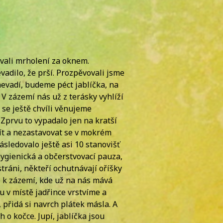
ovali mrholení za oknem.
vadilo, že prší. Prozpěvovali jsme
 nevadí, budeme péct jablíčka, na
 zázemí nás už z terásky vyhlíží
se ještě chvíli věnujeme
Zprvu to vypadalo jen na kratší
 jít a nezastavovat se v mokrém
sledovalo ještě asi 10 stanovišť
ygienická a občerstvovací pauza,
ráni, někteří ochutnávají oříšky
e k zázemí, kde už na nás mává
 v místě jadřince vrstvíme a
přidá si navrch plátek másla. A
o kočce. Jupí, jablíčka jsou