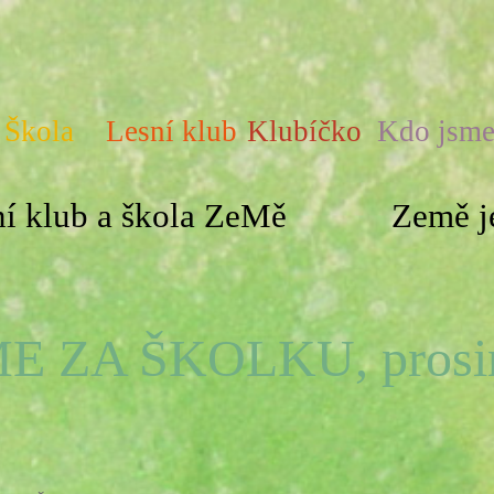
Škola
Lesní klub
Klubíčko
Kdo jsm
í klub a škola ZeMě
Země je
E ZA ŠKOLKU, prosin