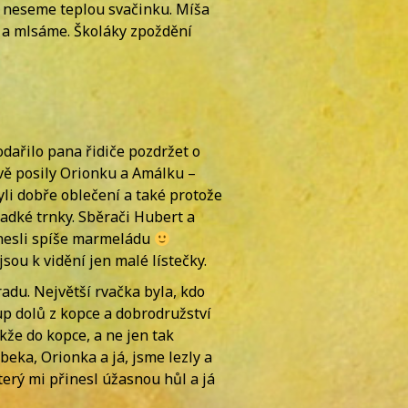
i neseme teplou svačinku. Míša
u a mlsáme. Školáky zpoždění
odařilo pana řidiče pozdržet o
dvě posily Orionku a Amálku –
yli dobře oblečení a také protože
ladké trnky. Sběrači Hubert a
řinesli spíše marmeládu
sou k vidění jen malé lístečky.
radu. Největší rvačka byla, kdo
šup dolů z kopce a dobrodružství
kže do kopce, a ne jen tak
beka, Orionka a já, jsme lezly a
erý mi přinesl úžasnou hůl a já