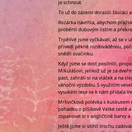
je schnout.
To už do zázemí dorazili školáci a
Rozárka navrhla, abychom pražským
proběhli dubovým listím a překroči
Trpělivě jsme vyčkávali, až se v u
přivedl pěkně rozdováděnou, počet
snědli svačinku.
Když jsme se dost posilnili, prop
Mikulášovi, jelikož už je za dve
past, zahráli si na vláček a na sl
vánoční výzdobu. S využitím ves
vysokém lese se k nám přidala Ver
Mrkvičková polévka s kuskusem ná
pohádku o plšíkově Velké cestě a 
zopakovat si v angličtině barvy a 
Ještě jsme si stihli trochu zadová