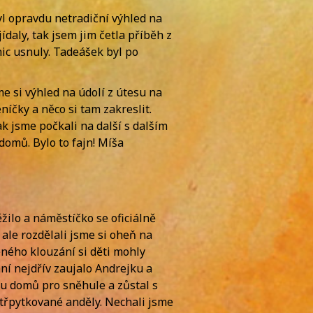
byl opravdu netradiční výhled na
ídaly, tak jsem jim četla příběh z
nic usnuly. Tadeášek byl po
me si výhled na údolí z útesu na
íčky a něco si tam zakreslit.
ak jsme počkali na další s dalším
domů. Bylo to fajn! Míša
žilo a náměstíčko se oficiálně
 ale rozdělali jsme si oheň na
ěného klouzání si děti mohly
í nejdřív zaujalo Andrejku a
mu domů pro sněhule a zůstal s
 třpytkované anděly. Nechali jsme