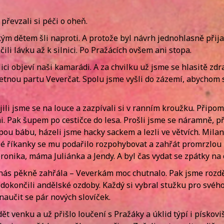
 převzali si péči o oheň.
 dětem šli naproti. A protože byl návrh jednohlasně přijat
li lávku až k silnici. Po Pražácích ovšem ani stopa.
lici objeví naši kamarádi. A za chvilku už jsme se hlasitě zdr
nou partu Veverčat. Spolu jsme vyšli do zázemí, abychom si
ojili jsme se na louce a zazpívali si v ranním kroužku. Přip
řmi. Pak šupem po cestičce do lesa. Prošli jsme se náramně,
epou bábu, házeli jsme hacky sackem a lezli ve větvích. Mila
elé říkanky se mu podařilo rozpohybovat a zahřát promrzlo
onika, máma Juliánka a Jendy. A byl čas vydat se zpátky na 
s pěkně zahřála – Veverkám moc chutnalo. Pak jsme rozdělal
dokončili andělské ozdoby. Každý si vybral stužku pro svého 
naučit se pár nových slovíček.
dět venku a už přišlo loučení s Pražáky a úklid týpí i pískovi