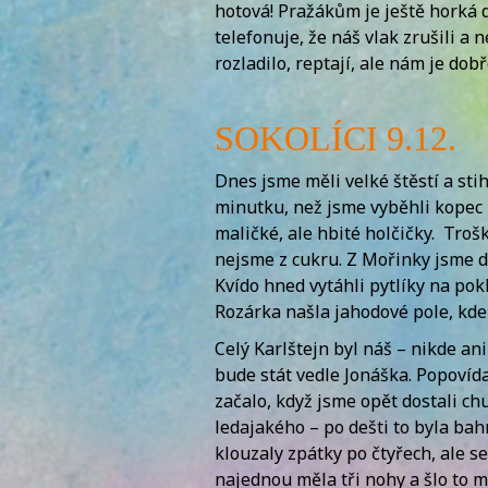
hotová! Pražákům je ještě horká 
telefonuje, že náš vlak zrušili a
rozladilo, reptají, ale nám je dob
SOKOLÍCI 9.12.
Dnes jsme měli velké štěstí a sti
minutku, než jsme vyběhli kopec z
maličké, ale hbité holčičky. Troš
nejsme z cukru. Z Mořinky jsme do
Kvído hned vytáhli pytlíky na pok
Rozárka našla jahodové pole, kde 
Celý Karlštejn byl náš – nikde an
bude stát vedle Jonáška. Popovídal
začalo, když jsme opět dostali ch
ledajakého – po dešti to byla bahn
klouzaly zpátky po čtyřech, ale s
najednou měla tři nohy a šlo to m