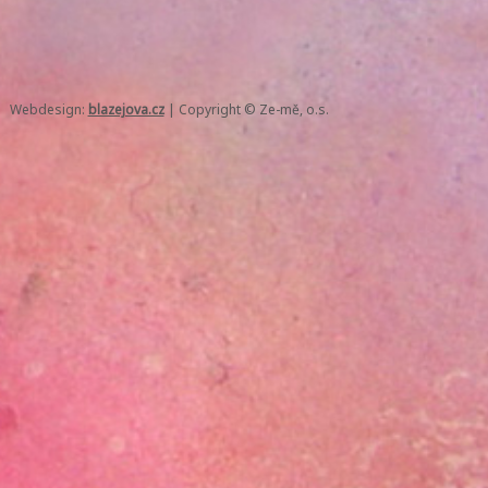
Webdesign:
blazejova.cz
|
Copyright © Ze-mě, o.s.