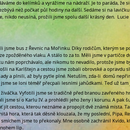
dáváme do kelímků a vyrážíme na nádraží. Je to paráda, že s
 nezbývá než počkat půl hodiny na další. Sedáme si na lavičk
ře, nikdo neusíná, prožili jsme spolu další krásný den. Lucie
hli jsme bus z Řevnic na Mořinku. Díky rodičům, kterým se p
e zpožděného vlaku. A stálo to za to. Měli jsme v partičce 
ku nám poprchávalo, ale nikomu to nevadilo, protože jsme b
šli na Karlštejn a cestou jsme zobali obrovské a opravdu s
lady a plnili, až byly pytle plné. Netuším, zda-li domů nep
jsme se loni téměř přecpali lesními jahůdkami. Teď už tam j
i živáčka. Vyfotili jsme se tradičně před branou zavřeného h
i jsme si o Karlu IV. a prohlédli jeho ženy i korunu. A pak 
uť jít cestou, kterou neznáme a propojit dvě známá místa. Ta
itá hora, která tak děsně klouzala, že my poslední, Pipa, Re
e smíchem jsme to překonaly. Mne osobně zachránil Kvído, kt
nohem líp..