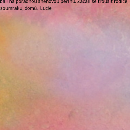
ba i na pořádnou sněhovou peřinu. Začali se trousit rodiče,
a soumraku, domů. Lucie