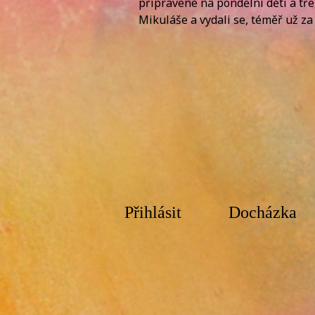
připravené na pondělní děti a tře
Mikuláše a vydali se, téměř už z
Přihlásit
Docházka