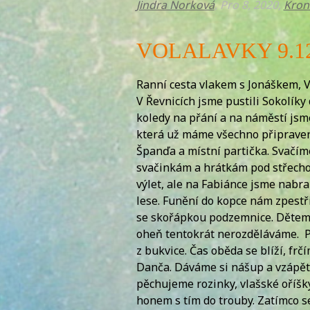
Jindra Norková
, Pro 8, 2020,
Kron
VOLALAVKY 9.12
Ranní cesta vlakem s Jonáškem, V
V Řevnicích jsme pustili Sokolíky
koledy na přání a na náměstí jsme 
která už máme všechno připravené
Španďa a místní partička. Svačím
svačinkám a hrátkám pod střechou.
výlet, ale na Fabiánce jsme nabra
lese. Funění do kopce nám zpestři
se skořápkou podzemnice. Dětem u
oheň tentokrát nerozděláváme. Po
z bukvice. Čas oběda se blíží, fr
Danča. Dáváme si nášup a vzápětí
pěchujeme rozinky, vlašské oříšky
honem s tím do trouby. Zatímco se