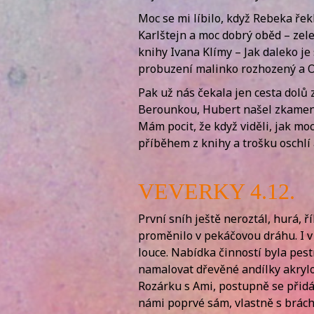
Moc se mi líbilo, když Rebeka řekl
Karlštejn a moc dobrý oběd – zelen
knihy Ivana Klímy – Jak daleko je
probuzení malinko rozhozený a Or
Pak už nás čekala jen cesta dolů 
Berounkou, Hubert našel zkameněl
Mám pocit, že když viděli, jak moc
příběhem z knihy a trošku oschlí 
VEVERKY 4.12.
První sníh ještě neroztál, hurá, 
proměnilo v pekáčovou dráhu. I v p
louce. Nabídka činností byla pest
namalovat dřevěné andílky akrylo
Rozárku s Ami, postupně se přidáv
námi poprvé sám, vlastně s brách