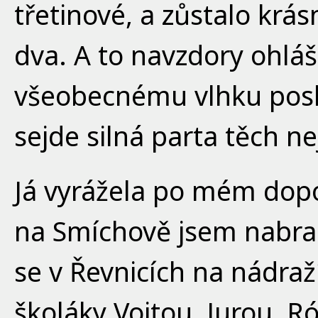
třetinové, a zůstalo krá
dva. A to navzdory ohl
všeobecnému vlhku posle
sejde silná parta těch ne
Já vyrážela po mém dop
na Smíchově jsem nabra
se v Řevnicích na nádraží
školáky Vojtou, Jurou, R