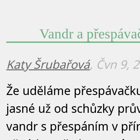
Vandr a přespáva
Katy Šrubařová
, Čvn 9, 
Že uděláme přespávačku
jasné už od schůzky prů
vandr s přespáním v přír