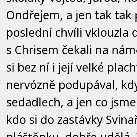
Ondřejem, a jen tak tak p
poslední chvíli vklouzla
s Chrisem čekali na námě
si bez ní i její velké plac
nervózně podupával, kdy
sedadlech, a jen co jsme 
kdo si do zastávky Svina
pláštěnku, dobře udělá.