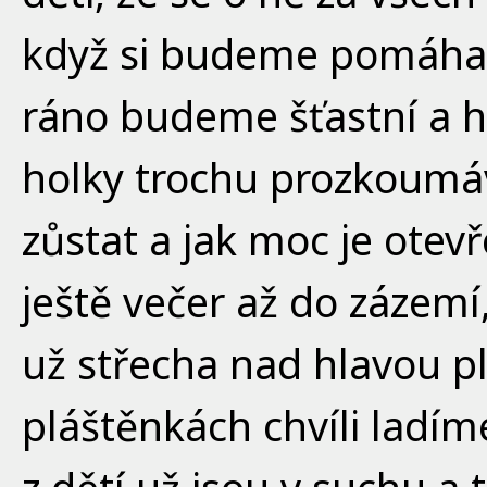
když si budeme pomáhat
ráno budeme šťastní a hrd
holky trochu prozkoumáv
zůstat a jak moc je otev
ještě večer až do zázem
už střecha nad hlavou plu
pláštěnkách chvíli ladím