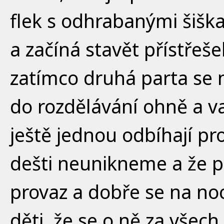
flek s odhrabanými šiškam
a začíná stavět přístřeše
zatímco druhá parta se 
do rozdělávání ohně a va
ještě jednou odbíhají pr
dešti neunikneme a že 
provaz a dobře se na noc
děti, že se o ně za všec