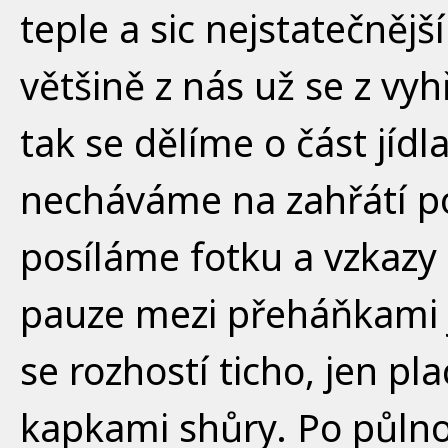
teple a sic nejstatečnějš
většině z nás už se z v
tak se dělíme o část jídl
necháváme na zahřátí po
posíláme fotku a vzkazy 
pauze mezi přeháňkami j
se rozhostí ticho, jen pl
kapkami shůry. Po půlnoc