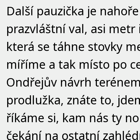
Další pauzička je nahoře 
prazvláštní val, asi metr
která se táhne stovky m
míříme a tak místo po c
Ondřejův návrh terénem 
prodlužka, znáte to, jd
říkáme si, kam nás ty noh
čekání na ostatní zahlé