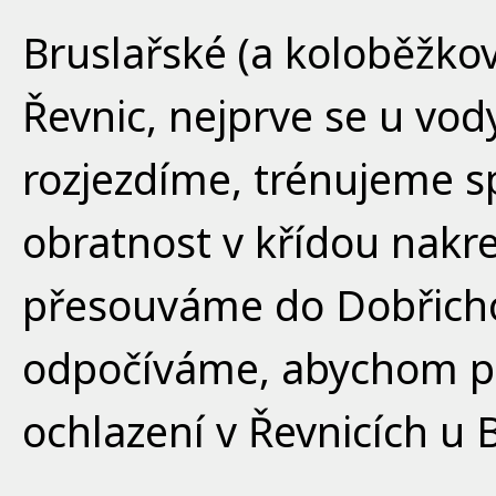
Bruslařské (a koloběžkov
Řevnic, nejprve se u vo
rozjezdíme, trénujeme s
obratnost v křídou nakr
přesouváme do Dobřicho
odpočíváme, abychom pak v
ochlazení v Řevnicích u 