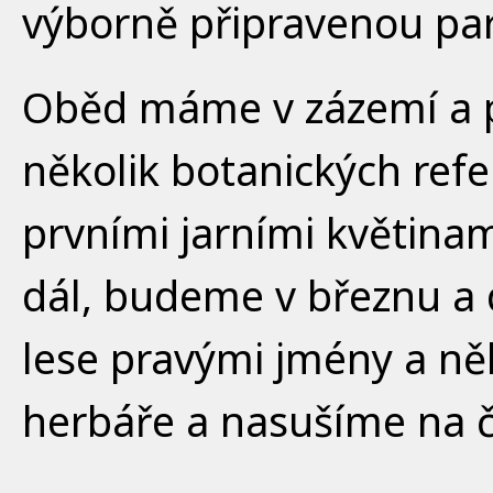
výborně připravenou part
Oběd máme v zázemí a p
několik botanických ref
prvními jarními květinam
dál, budeme v březnu a d
lese pravými jmény a něk
herbáře a nasušíme na č