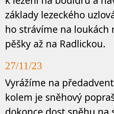
k lezení na bouldru a na
základy lezeckého uzlov
ho strávíme na loukách
pěšky až na Radlickou.
27/11/23
Vyrážíme na předadvent
kolem je sněhový popraš
dokonce dost sněhu na s