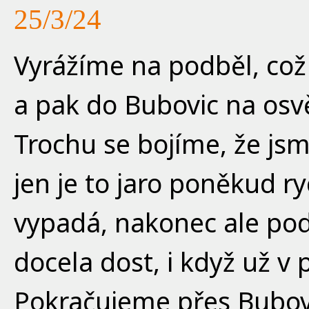
25/3/24
Vyrážíme na podběl, co
a pak do Bubovic na os
Trochu se bojíme, že jsme
jen je to jaro poněkud ryc
vypadá, nakonec ale pod
docela dost, i když už v 
Pokračujeme přes Bubov