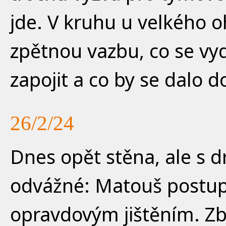
jde. V kruhu u velkého 
zpětnou vazbu, co se vyd
zapojit a co by se dalo 
26/2/24
Dnes opět stěna, ale s
odvážné: Matouš postupn
opravdovým jištěním. Zby