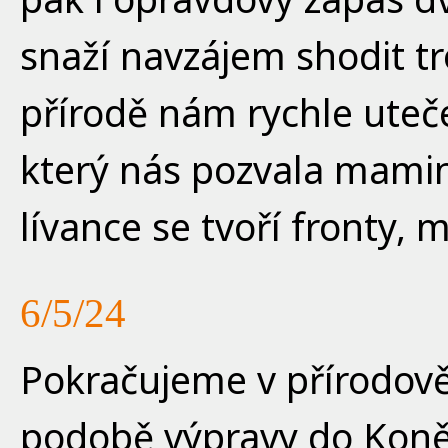
snaží navzájem shodit tr
přírodě nám rychle uteč
který nás pozvala mamin
lívance se tvoří fronty,
6/5/24
Pokračujeme v přírodov
podobě výpravy do Koně