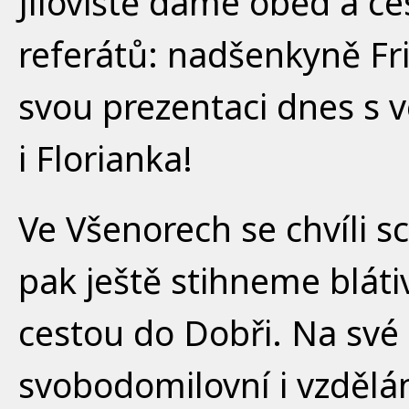
Jíloviště dáme oběd a ce
referátů: nadšenkyně Fri
svou prezentaci dnes s 
i Florianka!
Ve Všenorech se chvíli 
pak ještě stihneme bláti
cestou do Dobři. Na své s
svobodomilovní i vzdělán