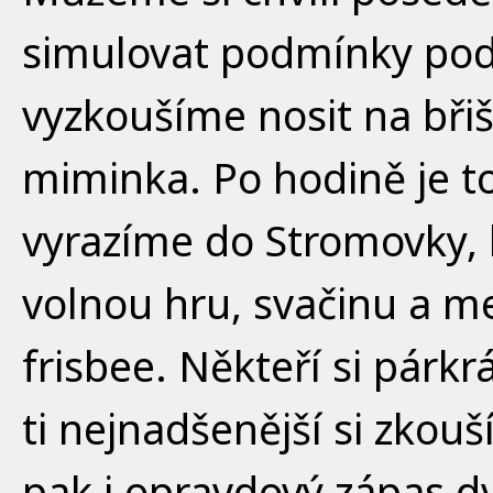
simulovat podmínky podo
vyzkoušíme nosit na břiš
miminka. Po hodině je to
vyrazíme do Stromovky,
volnou hru, svačinu a m
frisbee. Někteří si párkr
ti nejnadšenější si zkou
pak i opravdový zápas d