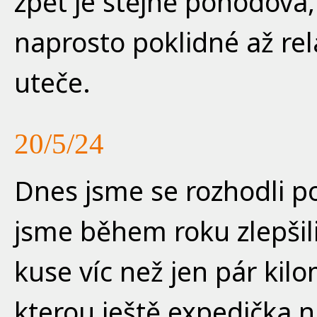
zpět je stějně pohodová,
naprosto poklidné až re
uteče.
20/5/24
Dnes jsme se rozhodli po
jsme během roku zlepšili
kuse víc než jen pár kil
kterou ještě expedička ni