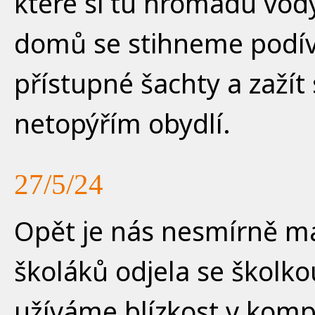
které si tu hromadu vody
domů se stihneme podíva
přístupné šachty a zažít
netopýřím obydlí.
27/5/24
Opět je nás nesmírně ma
školáků odjela se školko
užíváme blízkost v komp