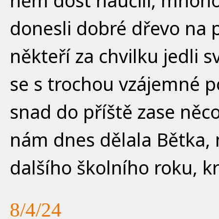
něm dost naučili, mnoho d
donesli dobré dřevo na p
někteří za chvilku jedli s
se s trochou vzájemné p
snad do příště zase něco
nám dnes dělala Bětka,
dalšího školního roku, k
8/4/24