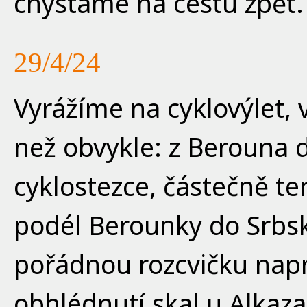
chystáme na cestu zpět.
29/4/24
Vyrážíme na cyklovýlet, v
než obvykle: z Berouna 
cyklostezce, částečně te
podél Berounky do Srbsk
pořádnou rozcvičku napr
obhlédnutí skal u Alkaza