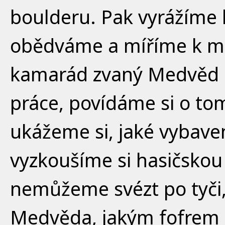
boulderu. Pak vyrážíme 
obědváme a míříme k m
kamarád zvaný Medvěd n
práce, povídáme si o tom
ukážeme si, jaké vybaven
vyzkoušíme si hasičskou 
nemůžeme svézt po tyči
Medvěda, jakým fofrem d