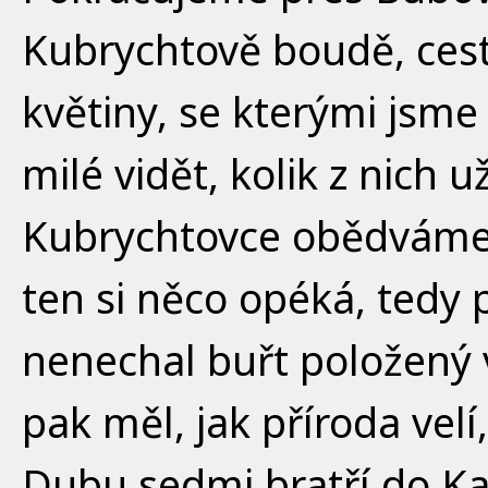
Kubrychtově boudě, cest
květiny, se kterými jsme 
milé vidět, kolik z nich 
Kubrychtovce obědváme 
ten si něco opéká, tedy
nenechal buřt položený 
pak měl, jak příroda ve
Dubu sedmi bratří do Ka