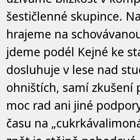
šestičlenné skupince. N
hrajeme na schovávanou
jdeme podél Kejné ke st
dosluhuje v lese nad st
ohništích, samí zkušení p
moc rad ani jiné podpory
času na „cukrkávalimoná