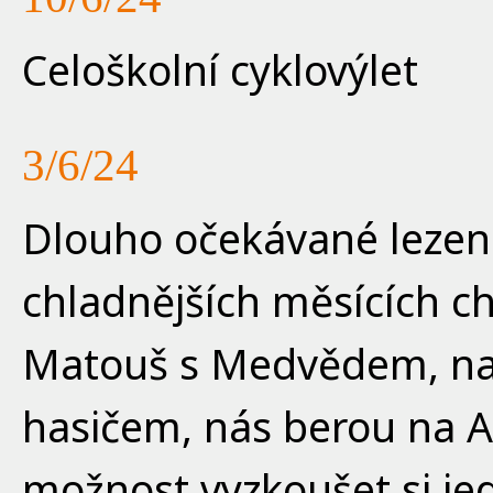
Celoškolní cyklovýlet
3/6/24
Dlouho očekávané lezení 
chladnějších měsících ch
Matouš s Medvědem, n
hasičem, nás berou na 
možnost vyzkoušet si j