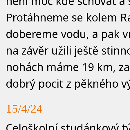
není moc kde schovat a 
Protáhneme se kolem Ra
dobereme vodu, a pak v
na závěr užili ještě stin
nohách máme 19 km, zad
dobrý pocit z pěkného v
15/4/24
Celoškolní studánkový t