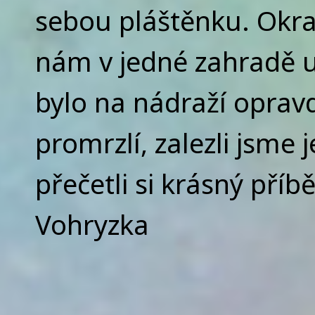
sebou pláštěnku. Okraj 
nám v jedné zahradě uk
bylo na nádraží opravd
promrzlí, zalezli jsme 
přečetli si krásný příb
Vohryzka