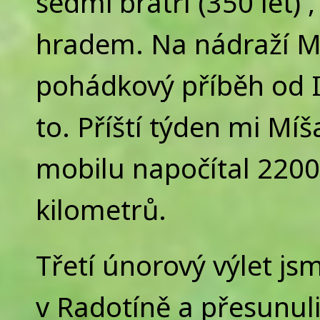
sedmi bratří (350 let) 
hradem. Na nádraží Míš
pohádkový příběh od I
to. Příští týden mi Míš
mobilu napočítal 22000
kilometrů.
Třetí únorový výlet js
v Radotíně a přesunul