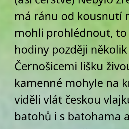
má ránu od kousnutí na
mohli prohlédnout, to j
hodiny později několik
Černošicemi lišku živo
kamenné mohyle na kr
viděli vlát českou vlaj
batohů i s batohama 