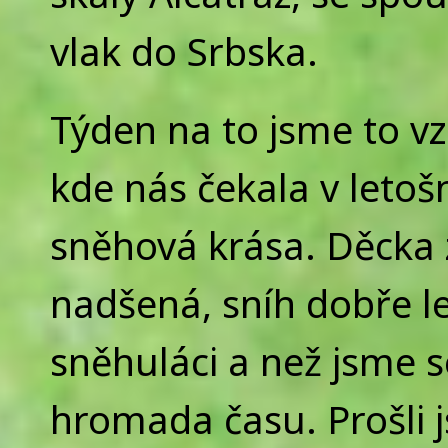
vlak do Srbska.
Týden na to jsme to vz
kde nás čekala v letošn
sněhová krása. Děcka 
nadšená, sníh dobře lep
sněhuláci a než jsme s
hromada času. Prošli