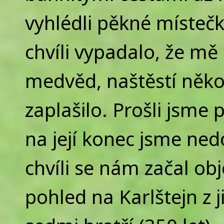
vyhlédli pěkné míste
chvíli vypadalo, že mě 
medvěd, naštěstí něko
zaplašilo. Prošli jsme
na její konec jsme nedo
chvíli se nám začal ob
pohled na Karlštejn z