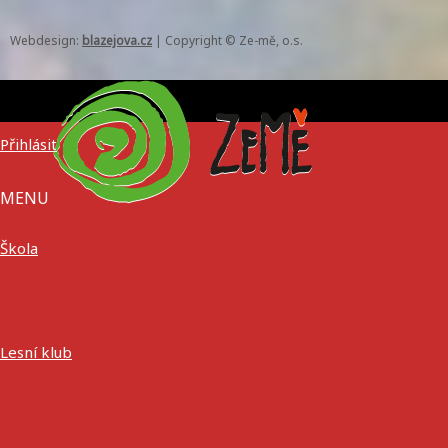
Webdesign:
blazejova.cz
|
Copyright © Ze-mě, o.s.
Přihlásit
MENU
Škola
Lesní klub