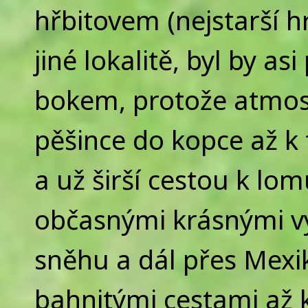
hřbitovem (nejstarší hr
jiné lokalitě, byl by as
bokem, protože atmos
pěšince do kopce až k 
a už širší cestou k lo
občasnými krásnými vy
sněhu a dál přes Mexi
bahnitými cestami až 