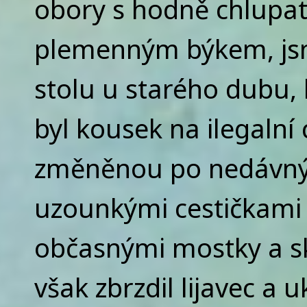
obory s hodně chlupa
plemenným býkem, js
stolu u starého dubu, 
byl kousek na ilegalní 
změněnou po nedávnýc
uzounkými cestičkami
občasnými mostky a s
však zbrzdil lijavec a u