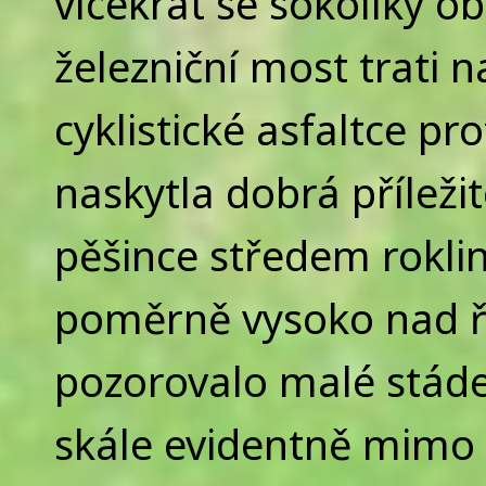
vícekrát se sokolíky ob
železniční most trati 
cyklistické asfaltce p
naskytla dobrá příleži
pěšince středem roklin
poměrně vysoko nad ře
pozorovalo malé stáde
skále evidentně mimo 