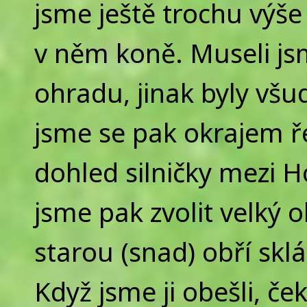
jsme ještě trochu výš
v něm koně. Museli js
ohradu, jinak byly všu
jsme se pak okrajem ř
dohled silničky mezi 
jsme pak zvolit velký 
starou (snad) obří sklá
Když jsme ji obešli, če