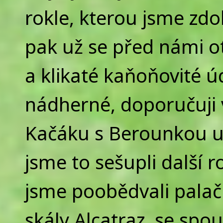
rokle, kterou jsme zdol
pak už se před námi o
a klikaté kaňoňovité ú
nádherné, doporučuji 
Kačáku s Berounkou už
jsme to sešupli další 
jsme poobědvali palač
skály Alcatraz, se spo