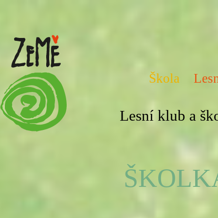
Škola
Lesn
Lesní klub a š
ŠKOLKA 