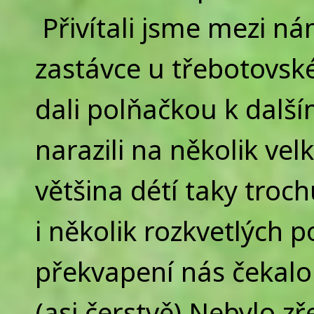
Přivítali jsme mezi n
zastávce u třebotovsk
dali polňačkou k další
narazili na několik velk
většina détí taky troc
i několik rozkvetlých 
překvapení nás čekalo
(asi čerstvě) Nebylo zře