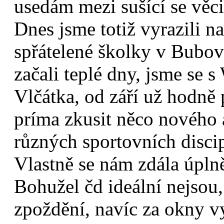
usedám mezi sušící se věc
Dnes jsme totiž vyrazili 
spřátelené školky v Bubov
začali teplé dny, jsme se 
Vlčátka, od září už hodně
príma zkusit něco nového
různých sportovních discip
Vlastně se nám zdála úplně
Bohužel čd ideální nejsou,
zpoždění, navíc za okny vy