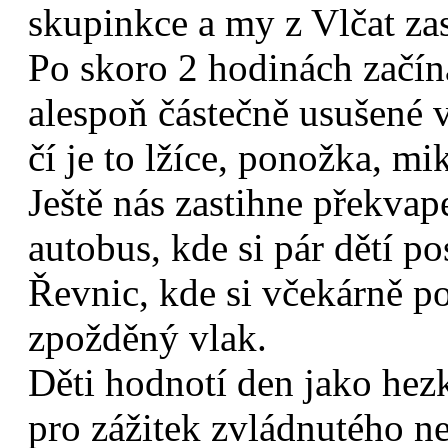
skupinkce a my z Vlčat za
Po skoro 2 hodinách začín
alespoň částečně usušené v
čí je to lžíce, ponožka, m
Ještě nás zastihne překva
autobus, kde si pár dětí p
Řevnic, kde si včekárně po
zpožděný vlak.
Děti hodnotí den jako hezk
pro zážitek zvládnutého ne