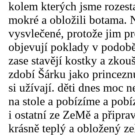
kolem kterých jsme rozestav
mokré a obložili botama. 
vysvlečené, protože jim p
objevují poklady v podobě
zase stavějí kostky a zkouš
zdobí Šárku jako princeznu
si užívají. děti dnes moc n
na stole a pobízíme a pobíz
i ostatní ze ZeMě a připr
krásně teplý a obložený ze