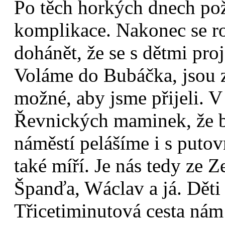
Po těch horkých dnech pože
komplikace. Nakonec se r
dohánět, že se s dětmi pro
Voláme do Bubáčka, jsou z
možné, aby jsme přijeli. V
Řevnických maminek, že bu
náměstí pelášíme i s putov
také míří. Je nás tedy ze 
Španďa, Wáclav a já. Děti 
Třicetiminutová cesta nám 