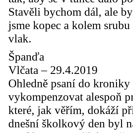
Stavěli bychom dál, ale byl
jsme kopec a kolem srubu 
vlak.
Španďa
Vlčata – 29.4.2019
Ohledně psaní do kroniky 
vykompenzovat alespoň p
které, jak věřím, dokáží p
dnešní školkový den byl na