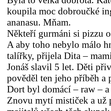
koupila moc dobroučké ing
ananasu. Mňam.
Někteří gurmáni si pizzu 
A aby toho nebylo málo hn
talířky, přijela Dita – ma
Jonáš slavil 5 let. Děti při
pověděl ten jeho příběh a
Dort byl domácí – raw – a
Znovu mytí mističek a už