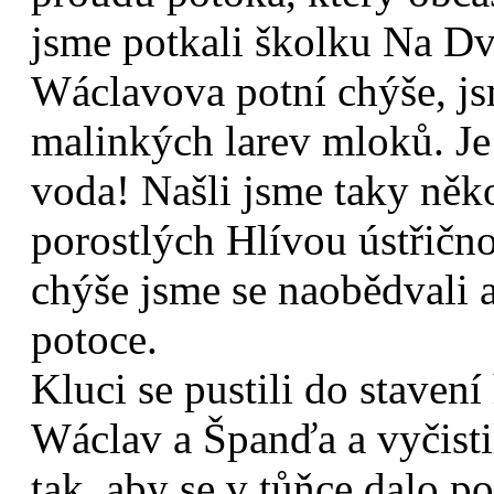
jsme potkali školku Na Dv
Wáclavova potní chýše, js
malinkých larev mloků. Je t
voda! Našli jsme taky něk
porostlých Hlívou ústřičn
chýše jsme se naobědvali a 
potoce.
Kluci se pustili do stavení
Wáclav a Španďa a vyčistil
tak, aby se v tůňce dalo p