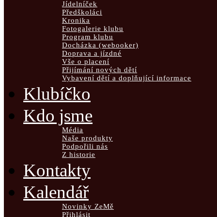
Jídelníček
Předškoláci
Kronika
Fotogalerie klubu
Program klubu
Docházka (webooker)
Doprava a jízdné
Vše o placení
Přijímání nových dětí
Vybavení dětí a doplňující informace
Klubíčko
Kdo jsme
Média
Naše produkty
Podpořili nás
Z historie
Kontakty
Kalendář
Novinky ZeMě
Přihlásit