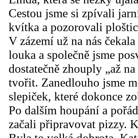
Cestou jsme si zpívali jar
kvítka a pozorovali ploštic
V zázemí už na nás čekala
louka a společně jsme posv
dostatečně zhouply „až na 
tvořit. Zanedlouho jsme m
slepiček, které dokonce z
Po dalším houpání a pořá
začali připravovat pizzy. 
Byla to velká dobrota. Kat