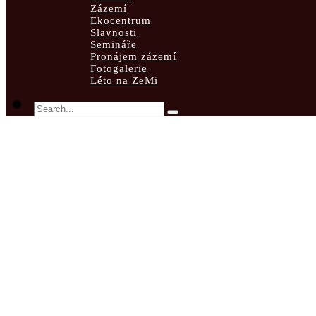
Zázemí
Ekocentrum
Slavnosti
Semináře
Pronájem zázemí
Fotogalerie
Léto na ZeMi