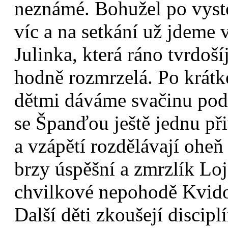
neznámé. Bohužel po vysto
víc a na setkání už jdeme 
Julinka, která ráno tvrdoší
hodně rozmrzelá. Po krátk
dětmi dáváme svačinu pod
se Španďou ještě jednu při
a vzápětí rozdělávají oheň
brzy úspěšní a zmrzlík Lo
chvilkové nepohodě Kvido 
Další děti zkoušejí discipl