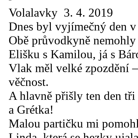
Volalavky 3. 4. 2019
Dnes byl vyjímečný den v
Obě průvodkyně nemohly t
Elišku s Kamilou, já s Bár
Vlak měl velké zpozdění –
věčnost.
A hlavně přišly ten den tři
a Grétka!
Malou partičku mi pomohl
Linda, která se hezky ujal