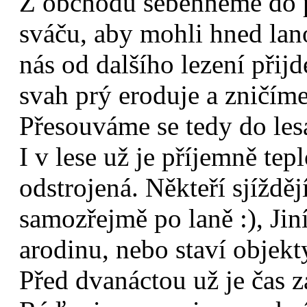
Z obchodu seběhneme do pa
sváču, aby mohli hned lan
nás od dalšího lezení přijd
svah prý eroduje a zničím
Přesouváme se tedy do lesa
I v lese už je příjemně tepl
odstrojená. Někteří sjíždě
samozřejmě po laně :), Jiní 
arodinu, nebo staví objekt
Před dvanáctou už je čas 