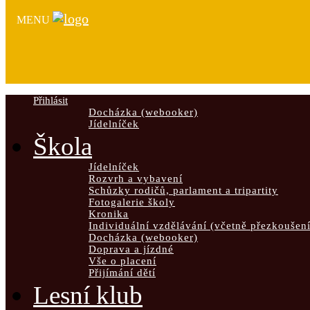
MENU
Přihlásit
Docházka (webooker)
Jídelníček
Škola
Jídelníček
Rozvrh a vybavení
Schůzky rodičů, parlament a tripartity
Fotogalerie školy
Kronika
Individuální vzdělávání (včetně přezkoušení
Docházka (webooker)
Doprava a jízdné
Vše o placení
Přijímání dětí
Lesní klub