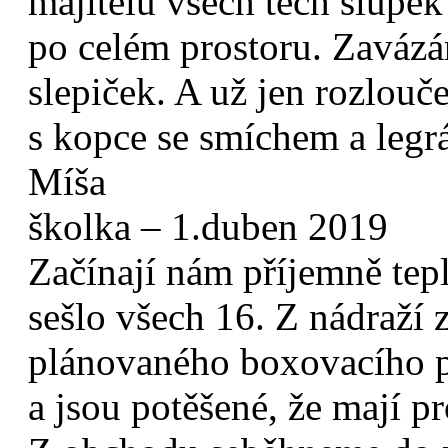
majitelů všech těch slupek 
po celém prostoru. Zavázá
slepiček. A už jen rozlouč
s kopce se smíchem a legr
Míša
školka – 1.duben 2019
Začínají nám příjemně tepl
sešlo všech 16. Z nádraží 
plánovaného boxovacího py
a jsou potěšené, že mají p