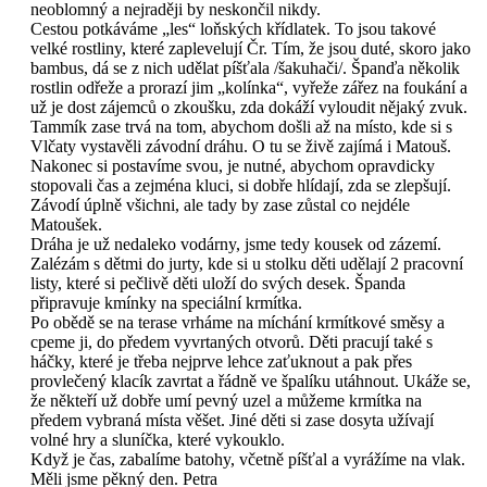
neoblomný a nejraději by neskončil nikdy.
Cestou potkáváme „les“ loňských křídlatek. To jsou takové
velké rostliny, které zaplevelují Čr. Tím, že jsou duté, skoro jako
bambus, dá se z nich udělat píšťala /šakuhači/. Španďa několik
rostlin odřeže a prorazí jim „kolínka“, vyřeže zářez na foukání a
už je dost zájemců o zkoušku, zda dokáží vyloudit nějaký zvuk.
Tammík zase trvá na tom, abychom došli až na místo, kde si s
Vlčaty vystavěli závodní dráhu. O tu se živě zajímá i Matouš.
Nakonec si postavíme svou, je nutné, abychom opravdicky
stopovali čas a zejména kluci, si dobře hlídají, zda se zlepšují.
Závodí úplně všichni, ale tady by zase zůstal co nejdéle
Matoušek.
Dráha je už nedaleko vodárny, jsme tedy kousek od zázemí.
Zalézám s dětmi do jurty, kde si u stolku děti udělají 2 pracovní
listy, které si pečlivě děti uloží do svých desek. Španda
připravuje kmínky na speciální krmítka.
Po obědě se na terase vrháme na míchání krmítkové směsy a
cpeme ji, do předem vyvrtaných otvorů. Děti pracují také s
háčky, které je třeba nejprve lehce zaťuknout a pak přes
provlečený klacík zavrtat a řádně ve špalíku utáhnout. Ukáže se,
že někteří už dobře umí pevný uzel a můžeme krmítka na
předem vybraná místa věšet. Jiné děti si zase dosyta užívají
volné hry a sluníčka, které vykouklo.
Když je čas, zabalíme batohy, včetně píšťal a vyrážíme na vlak.
Měli jsme pěkný den. Petra