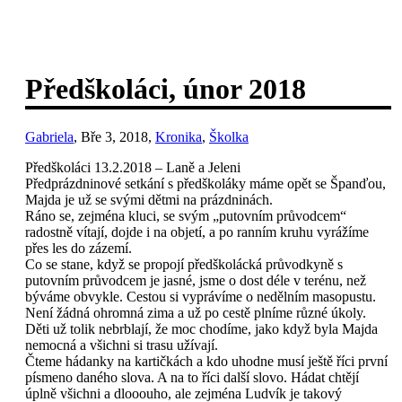
Předškoláci, únor 2018
Gabriela
, Bře 3, 2018,
Kronika
,
Školka
Předškoláci 13.2.2018 – Laně a Jeleni
Předprázdninové setkání s předškoláky máme opět se Španďou,
Majda je už se svými dětmi na prázdninách.
Ráno se, zejména kluci, se svým „putovním průvodcem“
radostně vítají, dojde i na objetí, a po ranním kruhu vyrážíme
přes les do zázemí.
Co se stane, když se propojí předškolácká průvodkyně s
putovním průvodcem je jasné, jsme o dost déle v terénu, než
býváme obvykle. Cestou si vyprávíme o nedělním masopustu.
Není žádná ohromná zima a už po cestě plníme různé úkoly.
Děti už tolik nebrblají, že moc chodíme, jako když byla Majda
nemocná a všichni si trasu užívají.
Čteme hádanky na kartičkách a kdo uhodne musí ještě říci první
písmeno daného slova. A na to říci další slovo. Hádat chtějí
úplně všichni a dlooouho, ale zejména Ludvík je takový