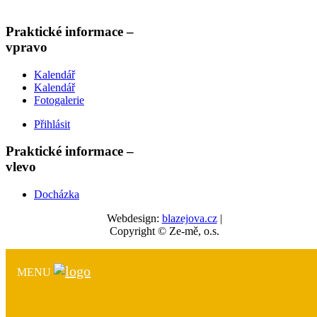
Praktické informace –
vpravo
Kalendář
Kalendář
Fotogalerie
Přihlásit
Praktické informace –
vlevo
Docházka
Webdesign:
blazejova.cz
|
Copyright © Ze-mě, o.s.
MENU