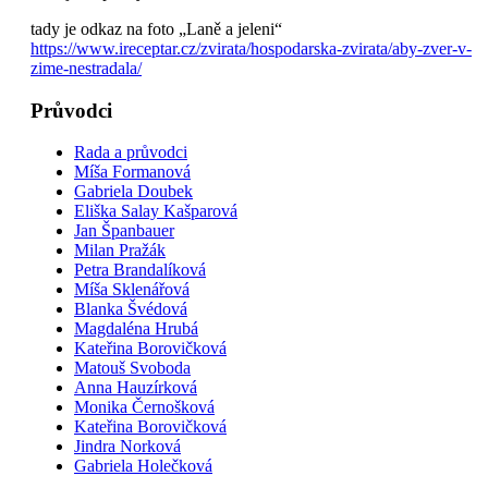
tady je odkaz na foto „Laně a jeleni“
https://www.ireceptar.cz/
zvirata/hospodarska-zvirata/
aby-zver-v-
zime-nestradala/
Průvodci
Rada a průvodci
Míša Formanová
Gabriela Doubek
Eliška Salay Kašparová
Jan Španbauer
Milan Pražák
Petra Brandalíková
Míša Sklenářová
Blanka Švédová
Magdaléna Hrubá
Kateřina Borovičková
Matouš Svoboda
Anna Hauzírková
Monika Černošková
Kateřina Borovičková
Jindra Norková
Gabriela Holečková