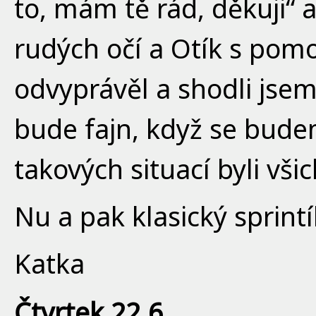
to, mám tě rád, děkuji“ 
rudých očí a Otík s pom
odvyprávěl a shodli jsem 
bude fajn, když se budem
takových situací byli všic
Nu a pak klasický sprint
Katka
Čtvrtek 22.6.