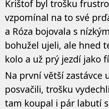
Krištof byl trošku frustr
vzpomínal na to své prď
a Róza bojovala s nízký
bohužel ujeli, ale hned
kolo a už prý jezdí jako f
Na první větší zastávce
posvačili, trošku vydechl
tam koupal i pár labutí 