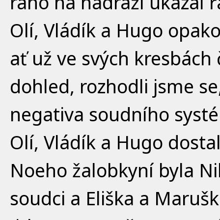
ráno na nádraží ukázal 
Olí, Vládík a Hugo opak
ať už ve svých kresbách 
dohled, rozhodli jsme se
negativa soudního systé
Olí, Vládík a Hugo dosta
Noeho žalobkyní byla Nik
soudci a Eliška a Maruš