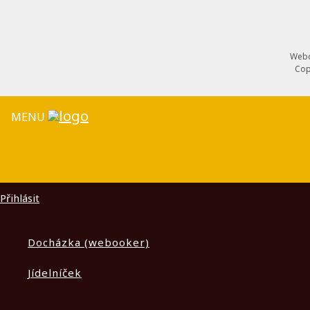
Webd
Cop
MENU
Přihlásit
Docházka (webooker)
Jídelníček