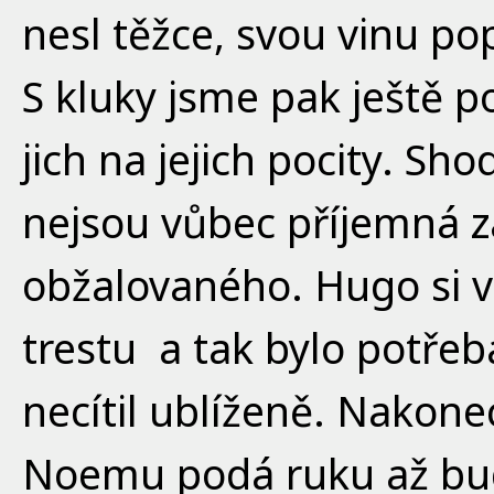
nesl těžce, svou vinu p
S kluky jsme pak ještě p
jich na jejich pocity. Sh
nejsou vůbec příjemná zál
obžalovaného. Hugo si v
trestu a tak bylo potřeba
necítil ublíženě. Nakone
Noemu podá ruku až bud