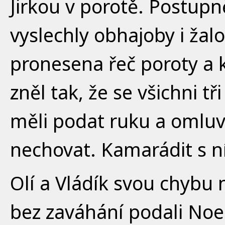
Jirkou v porotě. Postupn
vyslechly obhajoby i žal
pronesena řeč poroty a 
zněl tak, že se všichni t
měli podat ruku a omluv
nechovat. Kamarádit s n
Olí a Vládík svou chybu n
bez zaváhání podali No