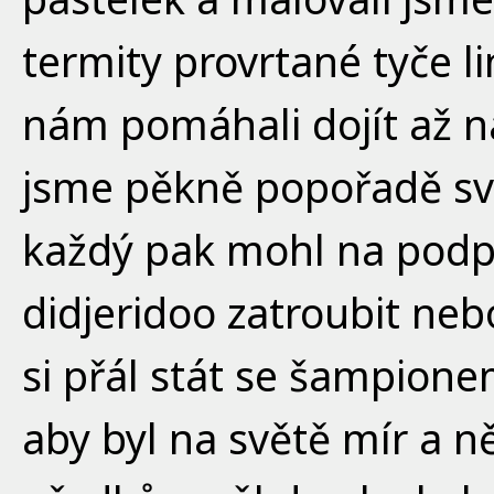
termity provrtané tyče li
nám pomáhali dojít až n
jsme pěkně popořadě své
každý pak mohl na podp
didjeridoo zatroubit neb
si přál stát se šampione
aby byl na světě mír a 