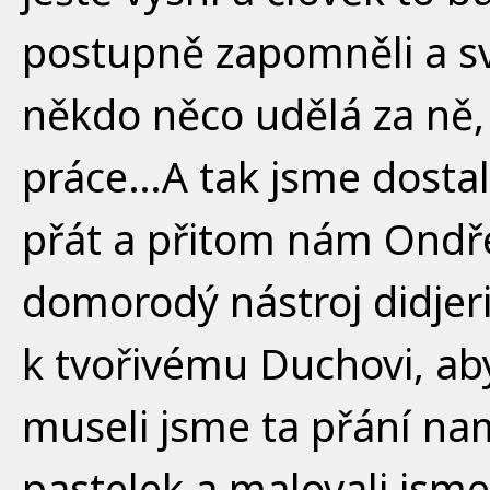
postupně zapomněli a svě
někdo něco udělá za ně, 
práce…A tak jsme dostali
přát a přitom nám Ondře
domorodý nástroj didjeri
k tvořivému Duchovi, aby
museli jsme ta přání nam
pastelek a malovali jsme,