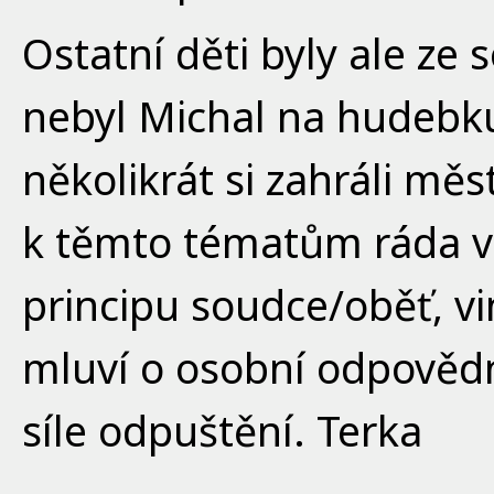
Ostatní děti byly ale ze
nebyl Michal na hudebku,
několikrát si zahráli mě
k těmto tématům ráda vrá
principu soudce/oběť, vin
mluví o osobní odpovědn
síle odpuštění. Terka