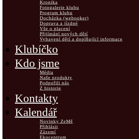
Kronika
Fotogalerie klubu
Program klubu
Docházka (webooker)
Doprava a jízdné
Vše o placení
Přijímání nových dětí
Vybavení dětí a doplňující informace
Klubíčko
Kdo jsme
Média
Naše produkty
Podpořili nás
Z historie
Kontakty
Kalendář
Novinky ZeMě
Přihlásit
Zázemí
Ekocentrum