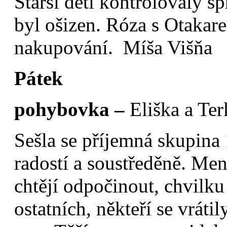
Starší děti kontrolovaly s
byl ošizen. Róza s Otakare
nakupování. Míša Višňa
Pátek
pohybovka –
Eliška a Ter
Sešla se příjemná skupina 1
radostí a soustředěně. Menš
chtějí odpočinout, chvilku 
ostatních, někteří se vráti