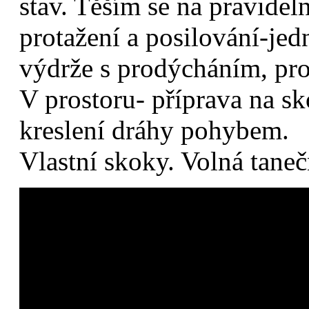
stav. Těším se na pravidel
protažení a posilování-jed
výdrže s prodýcháním, proc
V prostoru- příprava na s
kreslení dráhy pohybem.
Vlastní skoky. Volná taneč