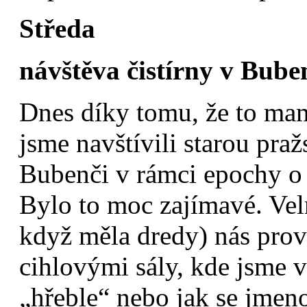
Středa
návštěva čistírny v Bube
Dnes díky tomu, že to ma
jsme navštívili starou pra
Bubenči v rámci epochy o 
Bylo to moc zajímavé. Vel
když měla dredy) nás pro
cihlovými sály, kde jsme vi
„hřeble“ nebo jak se jmeno