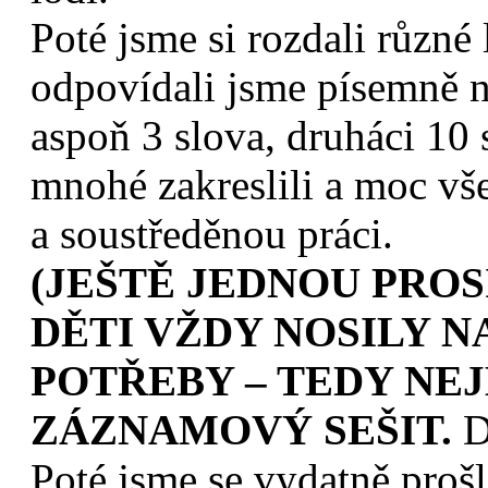
Poté jsme si rozdali různé
odpovídali jsme písemně n
aspoň 3 slova, druháci 10 s
mnohé zakreslili a moc vš
a soustředěnou práci.
(JEŠTĚ JEDNOU PROS
DĚTI VŽDY NOSILY N
POTŘEBY – TEDY NEJ
ZÁZNAMOVÝ SEŠIT.
D
Poté jsme se vydatně proš