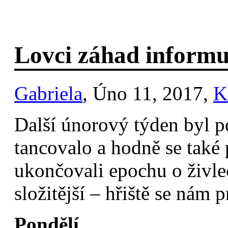
Lovci záhad informu
Gabriela
, Úno 11, 2017,
K
Další únorový týden byl p
tancovalo a hodně se také
ukončovali epochu o živle
složitější – hřiště se nám 
Pondělí