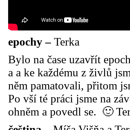
epochy –
Terka
Bylo na čase uzavřít epoch
a a ke každému z živlů jsme
něm pamatovali, přitom jsm
Po vší té práci jsme na záv
ohněm a povedl se. 🙂 Te
čeština –
Míša Višňa a Te