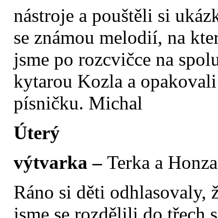
nástroje a pouštěli si ukáz
se známou melodií, na ktero
jsme po rozcvičce na spolu
kytarou Kozla a opakoval
písničku. Michal
Úterý
výtvarka –
Terka a Honza
Ráno si děti odhlasovaly, ž
jsme se rozdělili do třech 