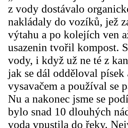
z vody dostávalo organické
nakládaly do vozíků, jež z
výtahu a po kolejích ven a
usazenin tvořil kompost. S
vody, i když už ne té z ka
jak se dál odděloval písek
vysavačem a používal se p
Nu a nakonec jsme se podí
bylo snad 10 dlouhých nádr
voda vpustila do řeky. Nej