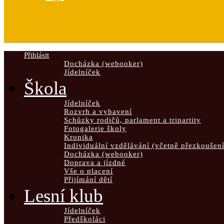
Přihlásit
Docházka (webooker)
Jídelníček
Škola
Jídelníček
Rozvrh a vybavení
Schůzky rodičů, parlament a tripartity
Fotogalerie školy
Kronika
Individuální vzdělávání (včetně přezkoušení
Docházka (webooker)
Doprava a jízdné
Vše o placení
Přijímání dětí
Lesní klub
Jídelníček
Předškoláci