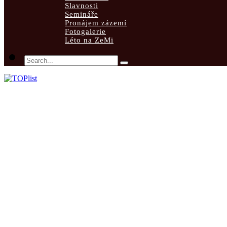
Slavnosti
Semináře
Pronájem zázemí
Fotogalerie
Léto na ZeMi