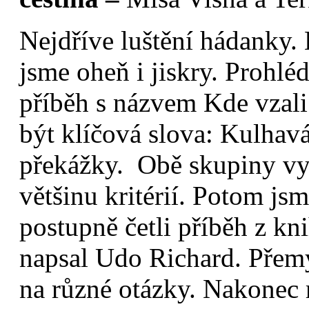
Nejdříve luštění hádanky. 
jsme oheň i jiskry. Prohlé
příběh s názvem Kde vzali
být klíčová slova: Kulhavá
překážky. Obě skupiny vym
většinu kritérií. Potom js
postupně četli příběh z kn
napsal Udo Richard. Přemý
na různé otázky. Nakonec 