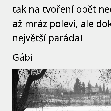
tak na tvoření opět ne
až mráz poleví, ale dok
největší paráda!
Gábi