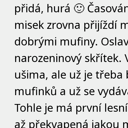
přidá, hurá 🙂 Časování
misek zrovna přijíždí
dobrými mufiny. Oslava 
narozeninový skřítek. V
ušima, ale už je třeba b
mufinků a už se vydáv
Tohle je má první lesn
až překvapená jakou m