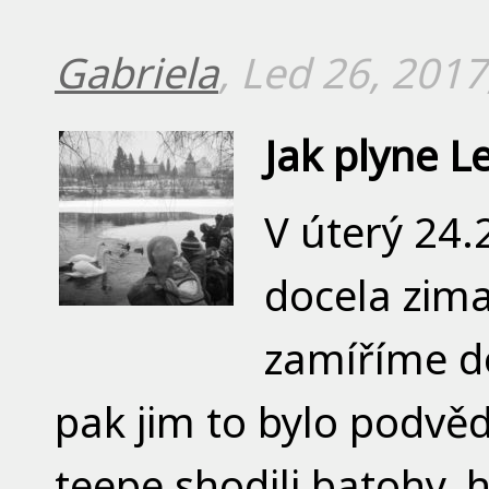
Gabriela
, Led 26, 201
Jak plyne L
V úterý 24.2
docela zima
zamíříme do
pak jim to bylo podvě
teepe shodili batohy, 