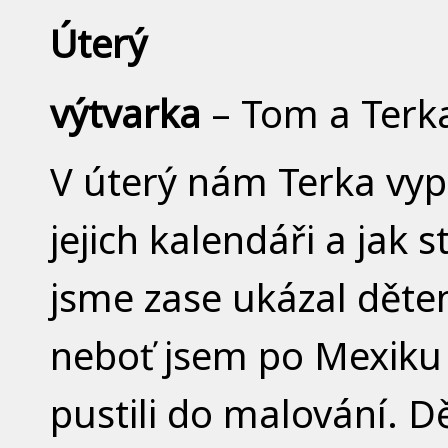
Úterý
výtvarka
– Tom a Terk
V úterý nám Terka vyp
jejich kalendáři a jak s
jsme zase ukázal dět
neboť jsem po Mexiku 
pustili do malování. D