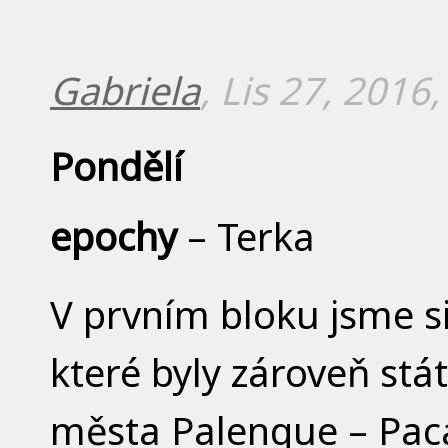
Gabriela
, Lis 27, 2016
Pondělí
epochy
– Terka
V prvním bloku jsme s
které byly zároveň stá
města Palenque – Paca