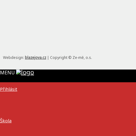
Webdesign:
blazejova.cz
|
Copyright © Ze-mě, o.s.
MENU
Přihlásit
Škola