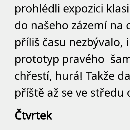
prohlédli expozici klas
do našeho zázemí na o
příliš času nezbývalo, 
prototyp pravého šama
chřestí, hurá! Takže da
příště až se ve střed
Čtvrtek