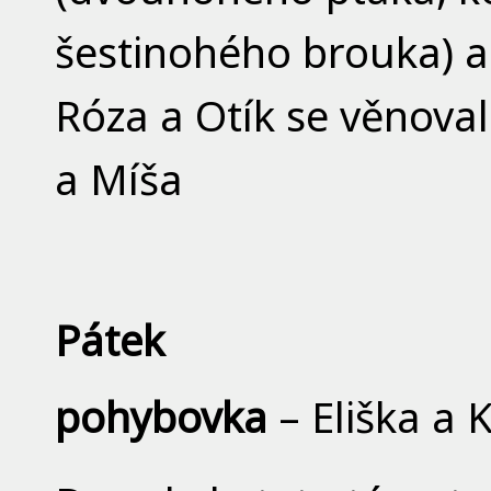
šestinohého brouka) a 
Róza a Otík se věnova
a Míša
Pátek
pohybovka
– Eliška a 