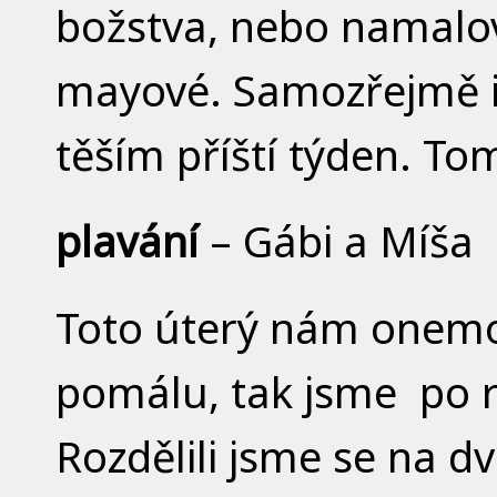
božstva, nebo namalova
mayové. Samozřejmě i 
těším příští týden. To
plavání
– Gábi a Míša
Toto úterý nám onemo
pomálu, tak jsme po r
Rozdělili jsme se na d