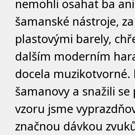
nemohli osahat ba ani
šamanské nástroje, za t
plastovými barely, chř
dalším moderním hara
docela muzikotvorné. l
šamanovy a snažili se
vzoru jsme vyprazdňov
značnou dávkou zvuků 