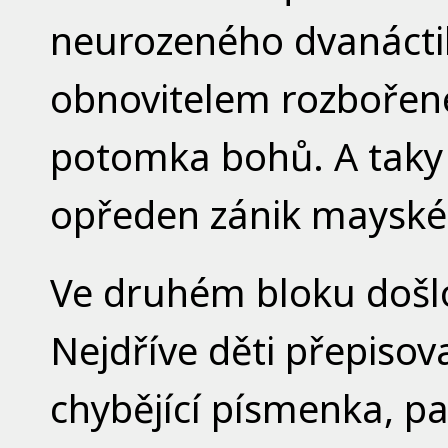
neurozeného dvanáctil
obnovitelem rozbořené
potomka bohů. A taky
opředen zánik mayské c
Ve druhém bloku došlo 
Nejdříve děti přepisov
chybějící písmenka, pa