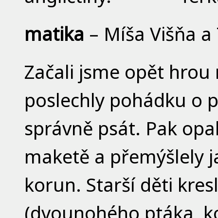
matika
– Míša Višňa a
Začali jsme opět hrou n
poslechly pohádku o pal
správně psát. Pak opa
maketě a přemýšlely j
korun. Starší děti kres
(dvounohého ptáka, koč