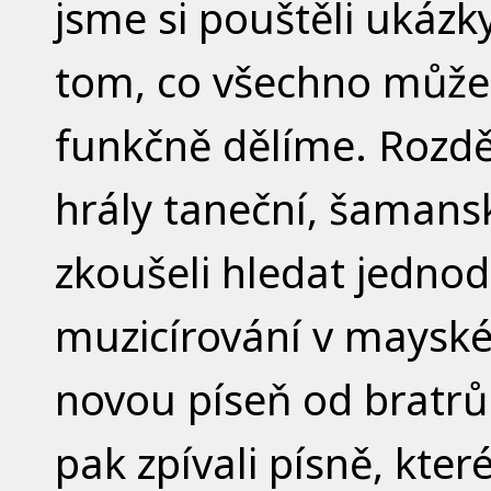
jsme si pouštěli ukázk
tom, co všechno může 
funkčně dělíme. Rozděl
hrály taneční, šamansk
zkoušeli hledat jedno
muzicírování v mayské
novou píseň od bratrů
pak zpívali písně, kte