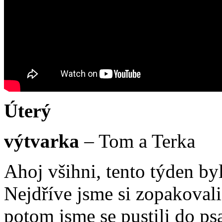
Úterý
výtvarka
– Tom a Terka
Ahoj všihni, tento týden by
Nejdříve jsme si zopakoval
potom jsme se pustili do ps