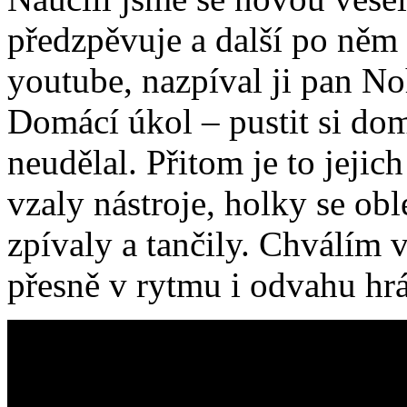
předzpěvuje a další po něm o
youtube, nazpíval ji pan No
Domácí úkol – pustit si dom
neudělal. Přitom je to jejic
vzaly nástroje, holky se obl
zpívaly a tančily. Chválím 
přesně v rytmu i odvahu hrá