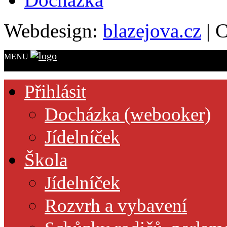
Webdesign:
blazejova.cz
|
C
MENU
Přihlásit
Docházka (webooker)
Jídelníček
Škola
Jídelníček
Rozvrh a vybavení