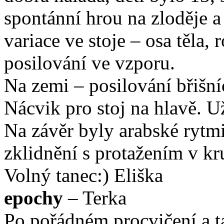
spontánní hrou na zloděje a
variace ve stoje – osa těla,
posilování ve vzporu.
Na zemi – posilování břišn
Nácvik pro stoj na hlavě. Už
Na závěr byly arabské rytmi
zklidnění s protažením v kr
Volný tanec:) Eliška
epochy
– Terka
Po pořádném procvičení a ta