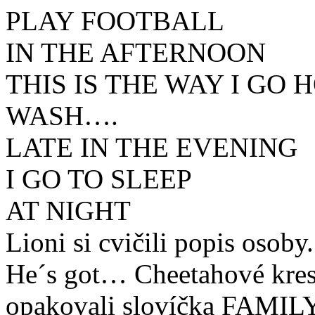
PLAY FOOTBALL
IN THE AFTERNOON
THIS IS THE WAY I GO
WASH….
LATE IN THE EVENING
I GO TO SLEEP
AT NIGHT
Lioni si cvičili popis osoby
He´s got… Cheetahové kr
opakovali slovíčka FAM