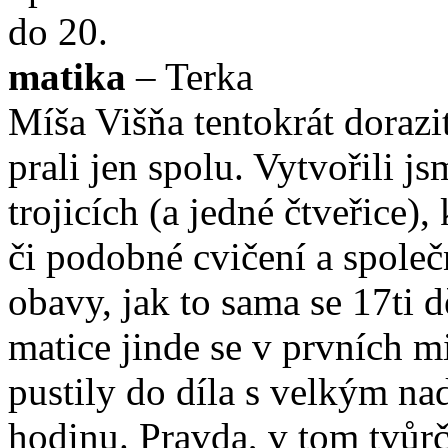
do 20.
matika
– Terka
Míša Višňa tentokrát dorazi
prali jen spolu. Vytvořili j
trojicích (a jedné čtveřice)
či podobné cvičení a spole
obavy, jak to sama se 17ti 
matice jinde se v prvních m
pustily do díla s velkým na
hodinu. Pravda, v tom tvůrč