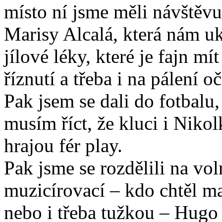
místo ní jsme měli návštěv
Marisy Alcalá, která nám u
jílové léky, které je fajn m
říznutí a třeba i na pálení oč
Pak jsem se dali do fotbalu, 
musím říct, že kluci i Nikol
hrajou fér play.
Pak jsme se rozdělili na vo
muzicírovací – kdo chtěl m
nebo i třeba tužkou – Hugo s