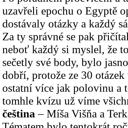
uzavřeli epochu o Egyptě 
dostávaly otázky a každý s
Za ty správné se pak přičíta
neboť každý si myslel, že to
sečetly své body, bylo jasn
dobří, protože ze 30 otázek
ostatní více jak polovinu a 
tomhle kvízu už víme všich
čeština
– Míša Višňa a Terk
Tématem bylo tentokrát ročn