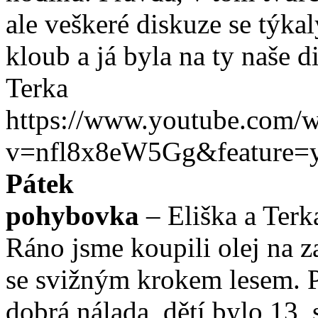
ale veškeré diskuze se týkaly
kloub a já byla na ty naše 
Terka
https://www.youtube.com/w
v=nfl8x8eW5Gg&feature=y
Pátek
pohybovka
– Eliška a Terk
Ráno jsme koupili olej na z
se svižným krokem lesem. P
dobrá nálada, dětí bylo 13, 