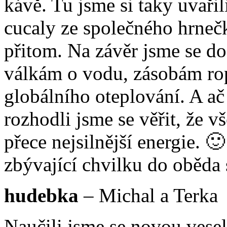
kávě. Tu jsme si taky uvařili
cucaly ze společného hrnečk
přitom. Na závěr jsme se dos
válkám o vodu, zásobám rop
globálního oteplování. A a
rozhodli jsme se věřit, že 
přece nejsilnější energie. 
zbývající chvilku do oběda 
hudebka
– Michal a Terka
Naučili jsme se novou vesel