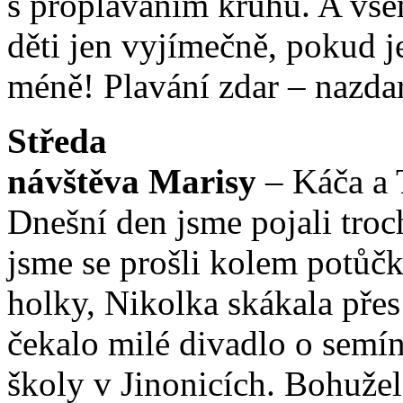
s proplaváním kruhu. A vše
děti jen vyjímečně, pokud je 
méně! Plavání zdar – nazda
Středa
návštěva Marisy
– Káča a
Dnešní den jsme pojali tro
jsme se prošli kolem potůčku
holky, Nikolka skákala přes
čekalo milé divadlo o semín
školy v Jinonicích. Bohužel