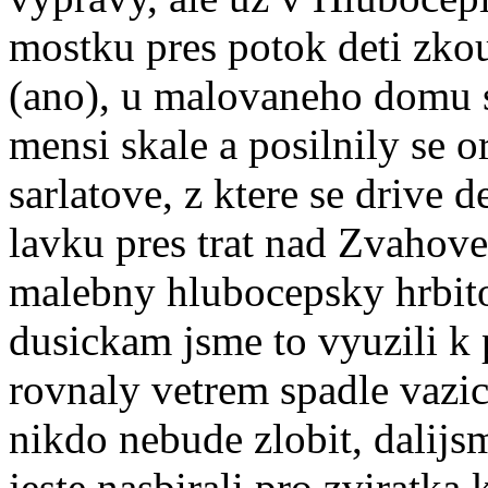
mostku pres potok deti zkous
(ano), u malovaneho domu s
mensi skale a posilnily se
sarlatove, z ktere se drive 
lavku pres trat nad Zvahove
malebny hlubocepsky hrbito
dusickam jsme to vyuzili k 
rovnaly vetrem spadle vazic
nikdo nebude zlobit, dalijs
jeste nasbirali pro zviratka