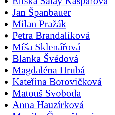
Eliška Salay Kašparová
Jan Španbauer
Milan Pražák
Petra Brandalíková
Míša Sklenářová
Blanka Švédová
Magdaléna Hrubá
Kateřina Borovičková
Matouš Svoboda
Anna Hauzírková