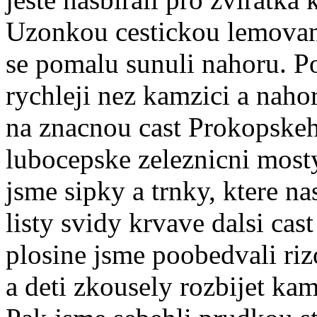
Uzonkou cestickou lemovan
se pomalu sunuli nahoru. P
rychleji nez kamzici a naho
na znacnou cast Prokopskeh
lubocepske zeleznicni most
jsme sipky a trnky, ktere n
listy svidy krvave dalsi cas
plosine jsme poobedvali ri
a deti zkousely rozbijet kam