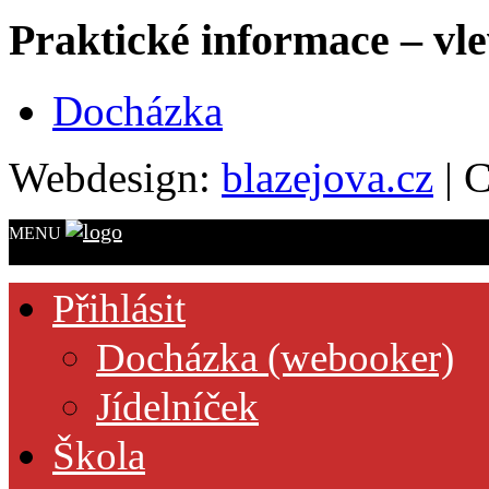
Praktické informace – vl
Docházka
Webdesign:
blazejova.cz
|
C
MENU
Přihlásit
Docházka (webooker)
Jídelníček
Škola