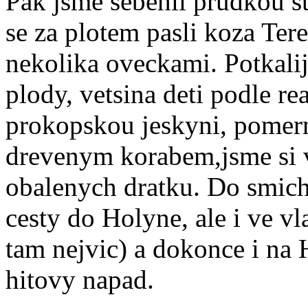
Pak jsme sebehli prudkou st
se za plotem pasli koza Te
nekolika oveckami. Potkali
plody, vetsina deti podle re
prokopskou jeskyni, pomern
drevenym korabem,jsme si vy
obalenych dratku. Do smich
cesty do Holyne, ale i ve 
tam nejvic) a dokonce i na
hitovy napad.