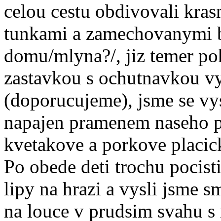
celou cestu obdivovali kras
tunkami a zamechovanymi ba
domu/mlyna?/, jiz temer po
zastavkou s ochutnavkou v
(doporucujeme), jsme se vys
napajen pramenem naseho po
kvetakove a porkove placic
Po obede deti trochu pocisti
lipy na hrazi a vysli jsme s
na louce v prudsim svahu s