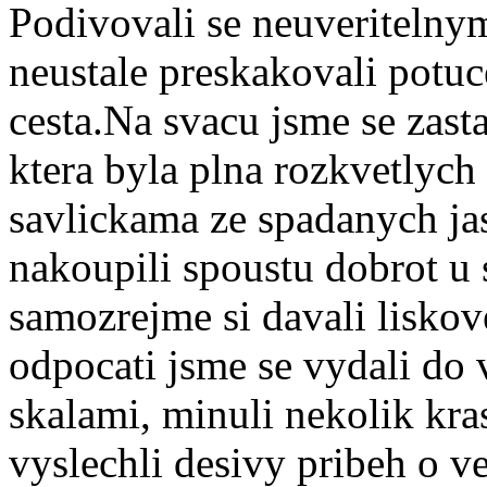
Podivovali se neuveritelny
neustale preskakovali potuc
cesta.Na svacu jsme se zast
ktera byla plna rozkvetlych
savlickama ze spadanych ja
nakoupili spoustu dobrot u s
samozrejme si davali liskove
odpocati jsme se vydali do
skalami, minuli nekolik kr
vyslechli desivy pribeh o v