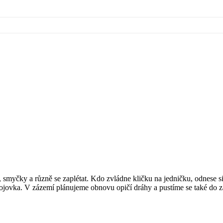
smyčky a různě se zaplétat. Kdo zvládne kličku na jedničku, odnese si
á bojovka. V zázemí plánujeme obnovu opičí dráhy a pustíme se také do z