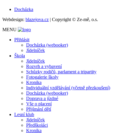
Docházka
Webdesign:
blazejova.cz
|
Copyright © Ze-mě, o.s.
MENU
Přihlásit
Docházka (webooker)
Jídelníček
Škola
Jídelníček
Rozvrh a vybavení
Schůzky rodičů, parlament a tripartity
Fotogalerie školy
Kronika
Individuální vzdělávání (včetně přezkoušení)
Docházka (webooker)
Doprava a jízdné
Vše o placení
Přijímání dětí
Lesní klub
Jídelníček
Předškoláci
Kronika