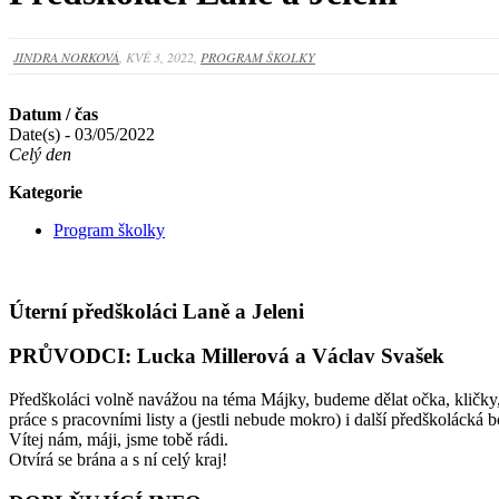
JINDRA NORKOVÁ
, KVĚ 3, 2022,
PROGRAM ŠKOLKY
Datum / čas
Date(s) - 03/05/2022
Celý den
Kategorie
Program školky
Úterní předškoláci Laně a Jeleni
PRŮVODCI: Lucka Millerová a Václav Svašek
Předškoláci volně navážou na téma Májky, budeme dělat očka, kličky, 
práce s pracovními listy a (jestli nebude mokro) i další předškoláck
Vítej nám, máji, jsme tobě rádi.
Otvírá se brána a s ní celý kraj!