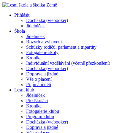
Přihlásit
Docházka (webooker)
Jídelníček
Škola
Jídelníček
Rozvrh a vybavení
Schůzky rodičů, parlament a tripartity
Fotogalerie školy
Kronika
Individuální vzdělávání (včetně přezkoušení)
Docházka (webooker)
Doprava a jízdné
Vše o placení
Přijímání dětí
Lesní klub
Jídelníček
Předškoláci
Kronika
Fotogalerie klubu
Program klubu
Docházka (webooker)
Doprava a jízdné
Vše o placení