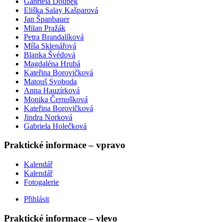
Gabriela Doubek
Eliška Salay Kašparová
Jan Španbauer
Milan Pražák
Petra Brandalíková
Míša Sklenářová
Blanka Švédová
Magdaléna Hrubá
Kateřina Borovičková
Matouš Svoboda
Anna Hauzírková
Monika Černošková
Kateřina Borovičková
Jindra Norková
Gabriela Holečková
Praktické informace – vpravo
Kalendář
Kalendář
Fotogalerie
Přihlásit
Praktické informace – vlevo