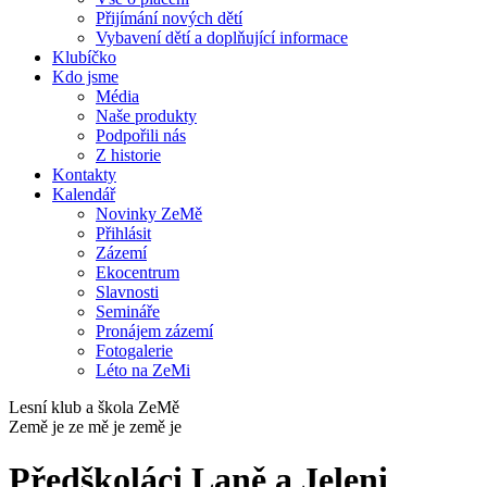
Přijímání nových dětí
Vybavení dětí a doplňující informace
Klubíčko
Kdo jsme
Média
Naše produkty
Podpořili nás
Z historie
Kontakty
Kalendář
Novinky ZeMě
Přihlásit
Zázemí
Ekocentrum
Slavnosti
Semináře
Pronájem zázemí
Fotogalerie
Léto na ZeMi
Lesní klub a škola ZeMě
Země je ze mě je země je
Předškoláci Laně a Jeleni