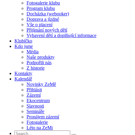
Fotogalerie klubu
Program klubu
Docházka (webooker)
Doprava a jízdné
Vše o placení
Přijímání nových dětí
Vybavení dětí a doplňující informace
Klubíčko
Kdo jsme
Média
Naše produkty
Podpořili nás
Z historie
Kontakty
Kalendář
Novinky ZeMě
Přihlásit
Zázemí
Ekocentrum
Slavnosti
Semináře
Pronájem zázemí
Fotogalerie
Léto na ZeMi