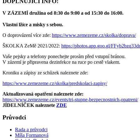
DOPLŇUJÍCÍ INFO:
V ZÁZEMÍ družina od 8:30 do 9:00 a od 15:30 do 16:00.
Vlastní lžíce a misky s sebou.
O doprovázení více zde:
https://www.zemezeme.cz/skolka/doprava/
ŠKOLKA ZeMě 2021/2022:
https://photos.app.goo.gl/
FFyb2bzq33d
Vaše pejsky a telefony ponechejte prosím před vstupní bránou.
V zázemí je připravena dezinfekce na ruce po cestě vlakem.
Kroniku a zápisy ze schůzek naleznete zde:
https://www.zemezeme.cz/skolka/predskolaci-zapisy/
Aktualizovaná opatření naleznete zde:
https://www.zemezeme.cz/events/tri-stupne-bezpecnostnich-opatreni/
JÍDELNÍČEK naleznete
ZDE
Průvodci
Rada a průvodci
Míša Formanová