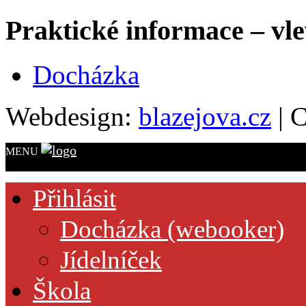
Praktické informace – vl
Docházka
Webdesign:
blazejova.cz
|
C
MENU
Přihlásit
Docházka (webooker)
Jídelníček
Škola