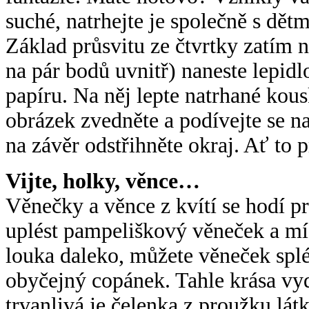
suché, natrhejte je společně s dět
Základ průsvitu ze čtvrtky zatím 
na pár bodů uvnitř) naneste lepidl
papíru. Na něj lepte natrhané kous
obrázek zvedněte a podívejte se na
na závěr odstřihněte okraj. Ať to 
Vijte, holky, věnce…
Věnečky a věnce z kvítí se hodí pr
uplést pampeliškový věneček a míst
louka daleko, můžete věneček splé
obyčejný copánek. Tahle krása vy
trvanlivá je čelenka z proužku lá