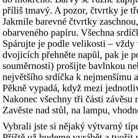
příliš tmavý. A pozor, čtvrtky je t
Jakmile barevné čtvrtky zaschnou, 
obarveného papíru. Všechna srdíč
Spárujte je podle velikosti – vžd
dvojicích přehněte napůl, pak je p
souměrnosti) prošijte bavlnkou ne
největšího srdíčka k nejmenšímu a
Pěkně vypadá, když mezi jednotliv
Nakonec všechny tři části závěsu r
Zavěste nad stůl, na lampu, vhodné
Vybrali jste si nějaký výtvarný tí
Příště už budeme vyrábět a tvořit 