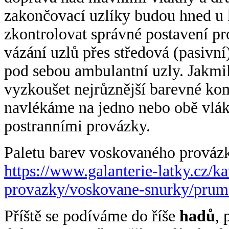
zakončovací uzlíky budou hned u k
zkontrolovat správné postavení pr
vázání uzlů přes středová (pasivní
pod sebou ambulantní uzly. Jakmil
vyzkoušet nejrůznější barevné kom
navlékáme na jedno nebo obě vlák
postranními provázky.
Paletu barev voskovaného provázk
https://www.galanterie-latky.
cz/ka
provazky/voskovane-snurky/
prum
Příště se podíváme do říše
hadů
, 