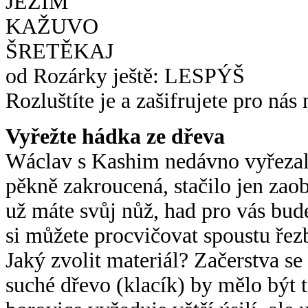
JEZIM
KAŽUVO
ŠRETĚKAJ
od Rozárky ještě: LESPÝŠ
Rozluštíte je a zašifrujete pro nás 
Vyřežte hádka ze dřeva
Wáclav s Kashim nedávno vyřezali
pěkně zakroucená, stačilo jen zaob
už máte svůj nůž, had pro vás bu
si můžete procvičovat spoustu řez
Jaký zvolit materiál? Začerstva se
suché dřevo (klacík) by mělo být 