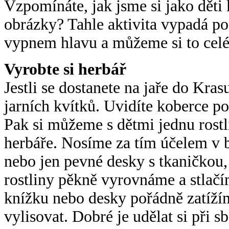
Vzpomínáte, jak jsme si jako děti 
obrázky? Tahle aktivita vypadá p
vypnem hlavu a můžeme si to celé
Vyrobte si herbář
Jestli se dostanete na jaře do Kra
jarních kvítků. Uvidíte koberce p
Pak si můžeme s dětmi jednu rostli
herbáře. Nosíme za tím účelem v b
nebo jen pevné desky s tkaničkou,
rostliny pěkně vyrovnáme a stla
knížku nebo desky pořádně zatíží
vylisovat. Dobré je udělat si při 