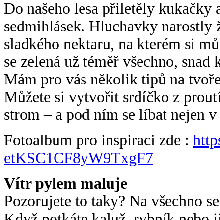
Do našeho lesa přiletěly kukačky 
sedmihlásek. Hluchavky narostly žlu
sladkého nektaru, na kterém si můž
se zelená už téměř všechno, snad 
Mám pro vás několik tipů na tvořen
Můžete si vytvořit srdíčko z prout
strom – a pod ním se líbat nejen v
Fotoalbum pro inspiraci zde :
http
etKSC1CF8yW9TxgF7
Vítr pylem maluje
Pozorujete to taky? Na všechno se
Když potkáte kaluž, rybník nebo 