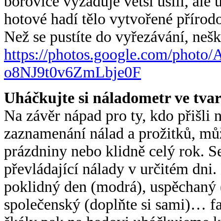
borovice vyžaduje větší úsilí, ale
hotové hadí tělo vytvořené přírod
Než se pustíte do vyřezávání, neš
https://photos.google.com/
photo/
o8NJ9t0v6ZmLbje0F
Uháčkujte si náladometr ve tva
Na závěr nápad pro ty, kdo přišli
zaznamenání nálad a prožitků, m
prázdniny nebo klidně celý rok. S
převládající nálady v určitém dni.
poklidný den (modrá), uspěchaný (
společenský (doplňte si sami)… fa