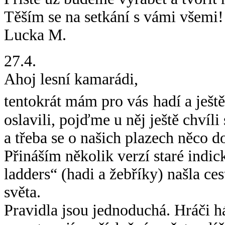
Těším se na setkání s vámi všemi!
Lucka M.
27.4.
Ahoj lesní kamarádi,
tentokrát
mám
pro vás
hadí a ješt
oslavili, pojďme u něj ještě chvíli
a třeba se o
našich
plazech něco d
Přináším několik verzí staré indic
ladders“ (hadi a žebříky) našla ces
světa.
Pravidla jsou jednoduchá. Hráči h