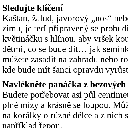
Sledujte klíčení
Kaštan, žalud, javorový „nos“ neb
zimu, je teď připravený se probud
květináčku s hlínou, aby vršek kou
dětmi, co se bude dít… jak semínk
můžete zasadit na zahradu nebo r
kde bude mít šanci opravdu vyrůst
Navlékněte panáčka z bezových
Budete potřebovat asi půl centimet
plné mízy a krásně se loupou. Mů
na korálky o různé délce a z nich s
například řepou.