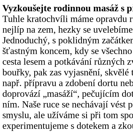
Vyzkoušejte rodinnou masáž s 
Tuhle kratochvíli máme opravdu rá
nejlíp na zem, hezky se uvelebíme 
Jednoduchý, s poklidným začátkem
šťastným koncem, kdy se všechno 
cesta lesem a potkávání různých zv
bouřky, pak zas vyjasnění, skvělé t
např. přípravu a zdobení dortu ne
doprovází „masáží“, pečujícím do
ním. Naše ruce se nechávají vést 
smyslu, ale užíváme si při tom spo
experimentujeme s dotekem a zko