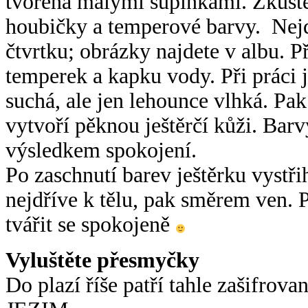
tvořená malými šupinkami. Zkust
houbičky a temperové barvy.
Nejd
čtvrtku; obrázky najdete v albu. P
temperek a kapku vody. Při práci j
suchá, ale jen lehounce vlhká. Pa
vytvoří pěknou ještěrčí kůži. Barv
výsledkem spokojení.
Po zaschnutí barev ještěrku vystři
nejdříve k tělu, pak směrem ven. 
tvářit se spokojeně
Vyluštěte přesmyčky
Do plazí říše patří tahle zašifrova