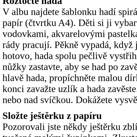
Roztočte hada
V albu najdete šablonku hadí spirá
papír (čtvrtku A4). Děti si ji vyb
vodovkami, akvarelovými pastelka
rády pracují. Pěkně vypadá, když 
hotovo, hada spolu pečlivě vystř
nůžky zastavte, aby se had po zavěš
hlavě hada, propíchněte malou dír
konci zavažte uzlík a hada zavěst
nebo nad svíčkou. Dokážete vysvět
Složte ještěrku z papíru
Pozorovali jste někdy ještěrku zblí