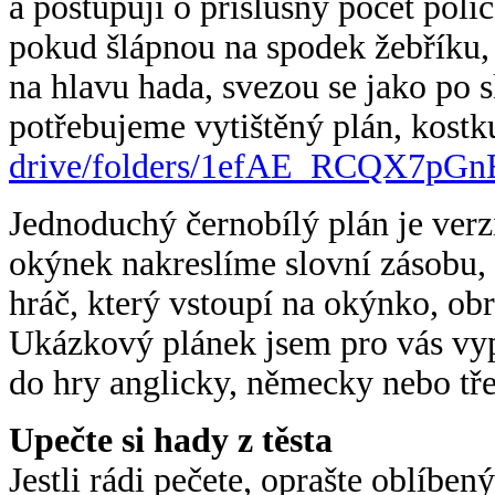
a postupují o příslušný počet políč
pokud šlápnou na spodek žebříku,
na hlavu hada, svezou se jako po 
potřebujeme vytištěný plán, kostk
drive/folders/1efAE_
RCQX7pGnE
Jednoduchý černobílý plán je ver
okýnek nakreslíme slovní zásobu, 
hráč, který vstoupí na okýnko, ob
Ukázkový plánek jsem pro vás vypl
do hry anglicky, německy nebo tře
Upečte si hady z těsta
Jestli rádi pečete, oprašte oblíben