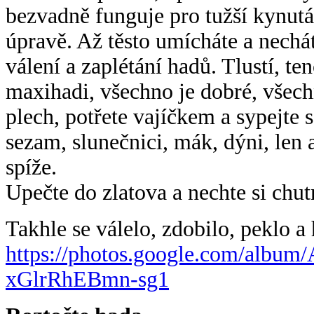
bezvadně funguje pro tužší kynutá
úpravě. Až těsto umícháte a nechá
válení a zaplétání hadů. Tlustí, ten
maxihadi, všechno je dobré, všech
plech, potřete vajíčkem a sypejt
sezam, slunečnici, mák, dýni, len 
spíže.
Upečte do zlatova a nechte si chut
Takhle se válelo, zdobilo, peklo a
https://photos.google.com/
album/
xGlrRhEBmn-sg1