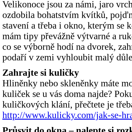
Velikonoce jsou za námi, jaro vrch
ozdobila bohatstvím kvítků, pojďme
stavení a třeba i okno, kterým se
mám tipy převážně výtvarné a ruk
co se výborně hodí na dvorek, zah
podaří v zemi vyhloubit malý důle
Zahrajte si kuličky
Hliněnky nebo skleněnky máte mo
kuliček se u vás doma najde? Pokud
kuličkových klání, přečtete je třeb
http://www.kulicky.com/jak-se-
hr
Průsvit do okna – nalepte si ro