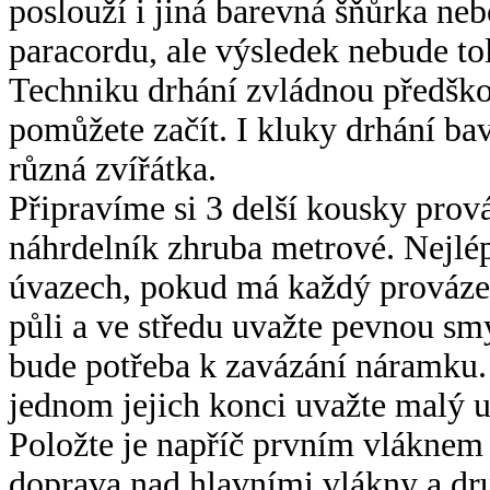
poslouží i jiná barevná šňůrka neb
paracordu, ale výsledek nebude to
Techniku drhání zvládnou předškol
pomůžete začít. I kluky drhání bav
různá zvířátka.
Připravíme si 3 delší kousky prov
náhrdelník zhruba metrové. Nejlé
úvazech, pokud má každý provázek
půli a ve středu uvažte pevnou s
bude potřeba k zavázání náramku.
jednom jejich konci uvažte malý uz
Položte je napříč prvním vláknem
doprava nad hlavními vlákny a dr