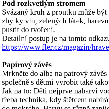
Pod rozkvetlým stromem
Svázaný kruh z proutku může být 
zbytky vln, zelených látek, barev
pustit do tvoření.
Detailní postup je na tomto odkaz
https://www.fler.cz/magazin/
hrave
Papírový závěs
Mrkněte do alba na patrový závěs s
společně s dětmi vyrobit také tako
Jak na to: Děti nejprve nabarví v
třeba technika, kdy štětcem nabír
do mokrého. Barvy se různě zapíje