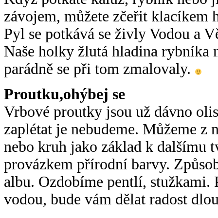
závojem, můžete zčeřit klacíkem h
Pyl se potkává se živly Vodou a Vě
Naše holky žlutá hladina rybníka n
parádně se při tom zmalovaly.
Proutku,ohýbej se
Vrbové proutky jsou už dávno olist
zaplétat je nebudeme. Můžeme z ni
nebo kruh jako základ k dalšímu 
provázkem přírodní barvy. Způsob
albu. Ozdobíme pentlí, stužkami. 
vodou, bude vám dělat radost dlo