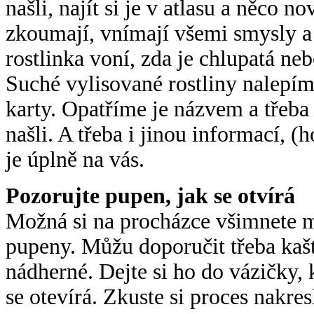
našli, najít si je v atlasu a něco 
zkoumají, vnímají všemi smysly a 
rostlinka voní, zda je chlupatá ne
Suché vylisované rostliny nalepím
karty. Opatříme je názvem a třeba
našli. A třeba i jinou informací, (
je úplně na vás.
Pozorujte pupen, jak se otvírá
Možná si na procházce všimnete m
pupeny. Můžu doporučit třeba kašt
nádherné. Dejte si ho do vázičky,
se otevírá. Zkuste si proces nakresl