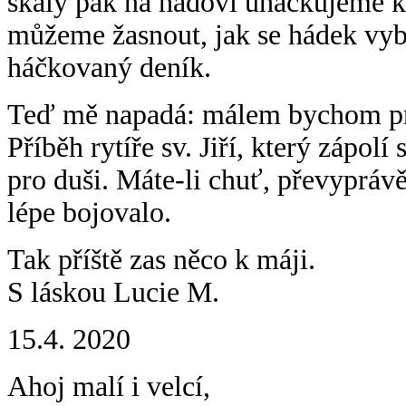
škály pak na hadovi uháčkujeme k
můžeme žasnout, jak se hádek vyb
háčkovaný deník.
Teď mě napadá: málem bychom pro
Příběh rytíře sv. Jiří, který zápol
pro duši. Máte-li chuť, převyprávě
lépe bojovalo.
Tak příště zas něco k máji.
S láskou
Lucie M.
15.4. 2020
Ahoj malí i velcí,