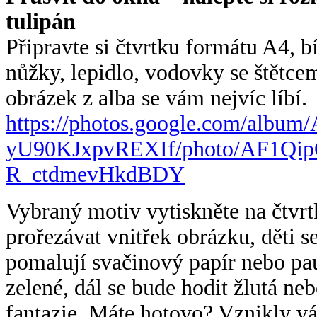
tulipán
Připravte si čtvrtku formátu A4, b
nůžky, lepidlo, vodovky se štětcem 
obrázek z alba se vám nejvíc líbí.
https://photos.google.com/
album/
yU90KJxpvREXIf/photo/
AF1Qip
R_ctdmevHkdBDY
Vybraný motiv vytiskněte na čtvr
prořezávat vnitřek obrázku, děti s
pomalují svačinový papír nebo pa
zelené, dál se bude hodit žlutá ne
fantazie. Máte hotovo? Vznikly v