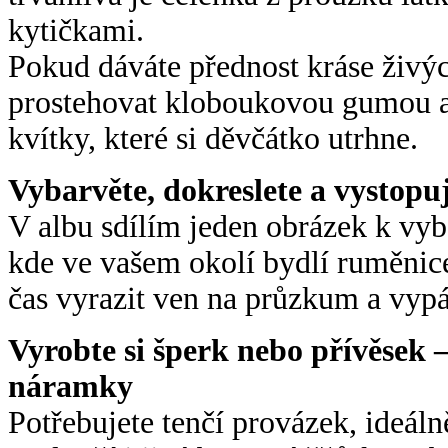
kytičkami.
Pokud dáváte přednost kráse živý
prostehovat kloboukovou gumou a 
kvítky, které si děvčátko utrhne.
Vybarvěte, dokreslete a vystopuj
V albu sdílím jeden obrázek k vy
kde ve vašem okolí bydlí ruměnice
čas vyrazit ven na průzkum a vypá
Vyrobte si šperk nebo přívěsek 
náramky
Potřebujete tenčí provázek, ideál