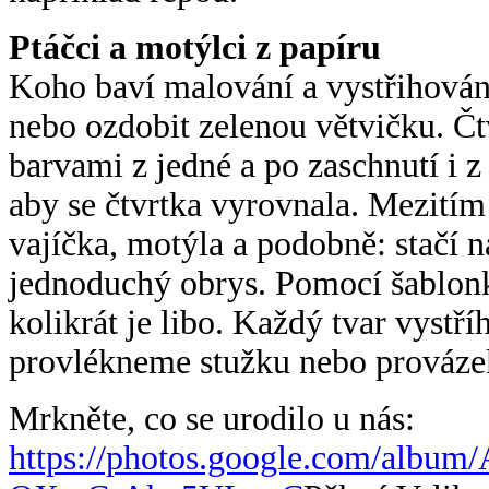
Ptáčci a motýlci z papíru
Koho baví malování a vystřihování
nebo ozdobit zelenou větvičku. Č
barvami z jedné a po zaschnutí i z
aby se čtvrtka vyrovnala. Mezitím
vajíčka, motýla a podobně: stačí n
jednoduchý obrys. Pomocí šablonk
kolikrát je libo. Každý tvar vyst
provlékneme stužku nebo provázek
Mrkněte, co se urodilo u nás:
https://photos.google.com/
album/