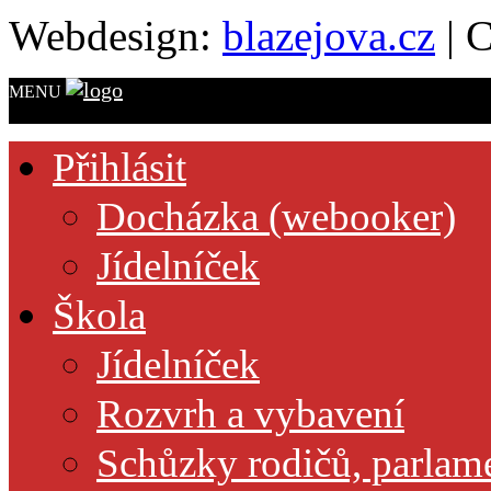
Webdesign:
blazejova.cz
|
C
MENU
Přihlásit
Docházka (webooker)
Jídelníček
Škola
Jídelníček
Rozvrh a vybavení
Schůzky rodičů, parlamen