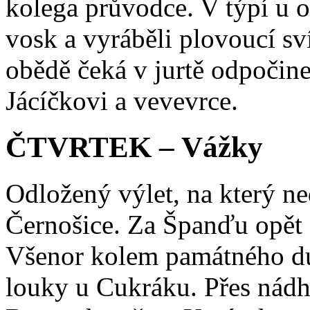
kolega průvodce. V týpí u o
vosk a vyráběli plovoucí s
obědě čeká v jurtě odpočine
Jácíčkovi a vevevrce.
ČTVRTEK – Vážky
Odložený výlet, na který n
Černošice. Za Španďu opět 
Všenor kolem památného d
louky u Cukráku. Přes nádh