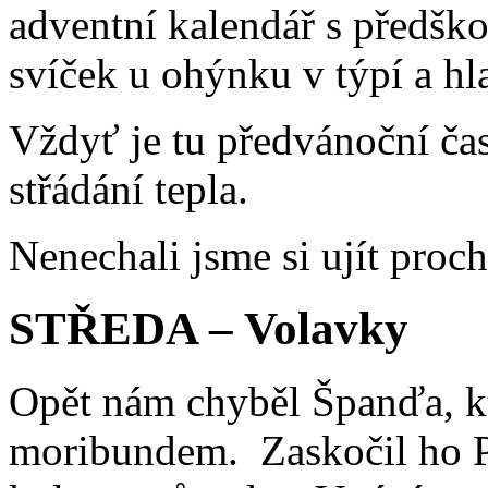
adventní kalendář s předšk
svíček u ohýnku v týpí a hla
Vždyť je tu předvánoční čas
střádání tepla.
Nenechali jsme si ujít pro
STŘEDA – Volavky
Opět nám chyběl Španďa, kt
moribundem. Zaskočil ho Pe