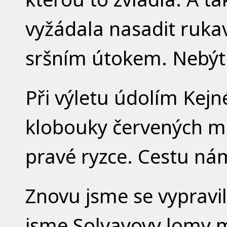
vyžádala nasadit ruka
sršním útokem. Nebýt r
Při výletu údolím Kej
klobouky červených m
pravé ryzce. Cestu nám 
Znovu jsme se vypravil
jsme Solvayovy lomy m