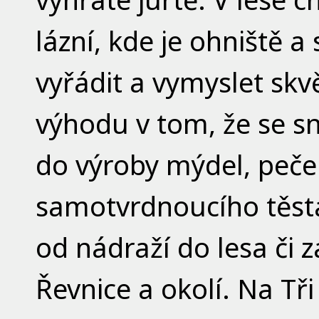
lázní, kde je ohniště a
vyřádit a vymyslet sk
výhodu v tom, že se sná
do výroby mýdel, pečen
samotvrdnoucího těsta
od nádraží do lesa či 
Řevnice a okolí. Na Tři