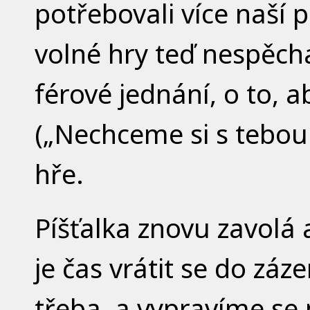
potřebovali více naší
volné hry teď nespěch
férové jednání, o to, 
(„Nechceme si s tebou h
hře.
Píšťalka znovu zavolá 
je čas vrátit se do zá
třeba, a vypravíme se 