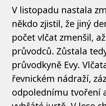
V listopadu nastala z
někdo zjistil, že jiný d
počet vlčat zmenšil, a
průvodců. Zůstala ted
průvodkyně Evy. Vlčat
řevnickém nádraží, záz
odpolednímu tvoření 
vyhřáté jurtě. V lese c