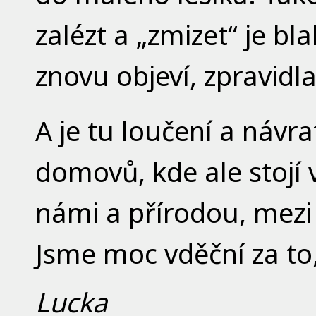
zalézt a „zmizet“ je bl
znovu objeví, zpravid
A je tu loučení a návr
domovů, kde ale stojí v
námi a přírodou, mezi
Jsme moc vděční za to
Lucka