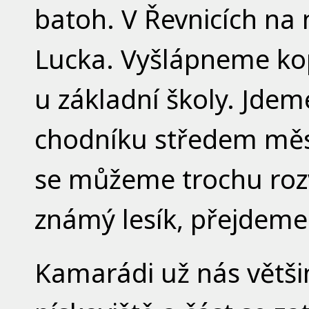
batoh. V Řevnicích na
Lucka. Vyšlápneme kop
u základní školy. Jdem
chodníku středem měst
se můžeme trochu rozvo
známý lesík, přejdeme 
Kamarádi už nás většin