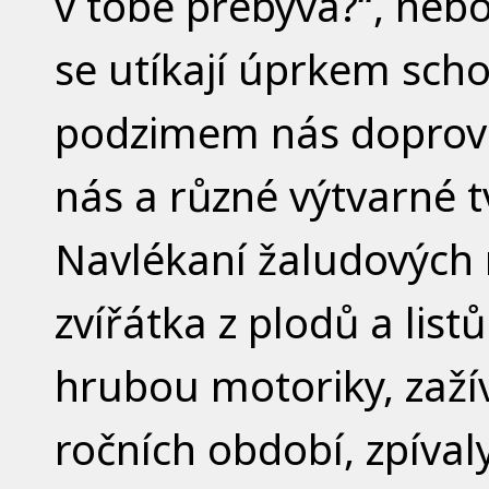
v tobě přebývá?“, neb
se utíkají úprkem sc
podzimem nás doprová
nás a různé výtvarné t
Navlékaní žaludových
zvířátka z plodů a list
hrubou motoriky, zaží
ročních období, zpíval