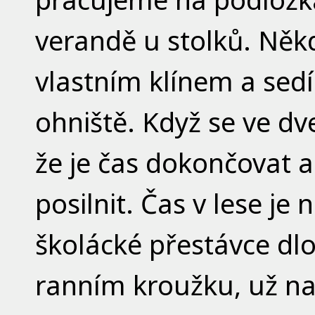
verandě u stolků. Něk
vlastním klínem a sed
ohniště. Když se ve dv
že je čas dokončovat a
posilnit. Čas v lese j
školácké přestávce dl
ranním kroužku, už nach