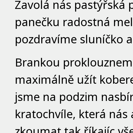
Zavolá nás pastýřská p
panečku radostná melo
pozdravíme sluníčko a
Brankou proklouzneme
maximálně užít koberec
jsme na podzim nasbír
kratochvíle, která nás
zkoumat tak říkajíc v