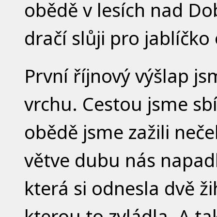
obědě v lesích nad Dob
dračí slůji pro jablíčk
První říjnový výšlap 
vrchu. Cestou jsme sbí
obědě jsme zažili neč
větve dubu nás napadli
která si odnesla dvě žih
kterou to zvládla. A taky