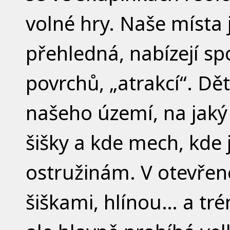
volné hry. Naše místa 
přehledná, nabízejí sp
povrchů, „atrakcí“. Dět
našeho území, na jaký
šišky a kde mech, kde 
ostružinám. V otevřené
šiškami, hlínou… a tr