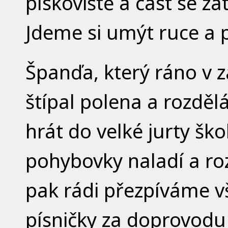
pískoviště a část se za
Jdeme si umýt ruce a 
Španďa, který ráno v z
štípal polena a rozdě
hrát do velké jurty š
pohybovky naladí a ro
pak rádi přezpíváme v
písničky za doprovodu