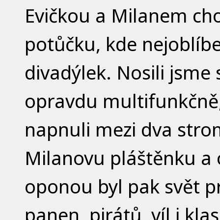
Evičkou a Milanem chod
potůčku, kde nejoblíbe
divadýlek. Nosili jsme 
opravdu multifunkčně,
napnuli mezi dva strom
Milanovu pláštěnku a 
oponou byl pak svět pr
panen, pirátů, víl i kl