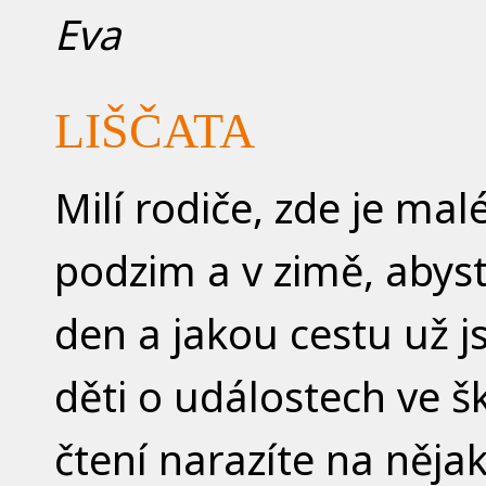
Eva
LIŠČATA
Milí rodiče, zde je mal
podzim a v zimě, abyst
den a jakou cestu už j
děti o událostech ve šk
čtení narazíte na nějak