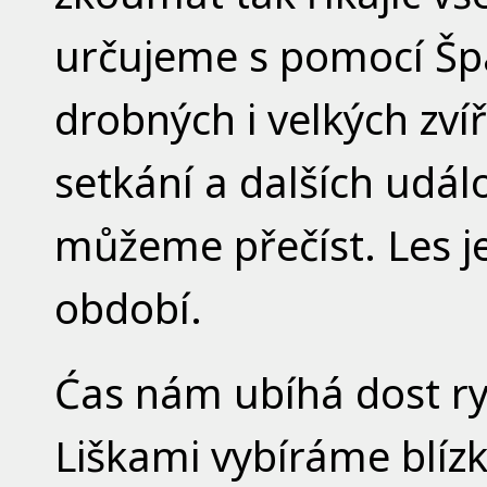
určujeme s pomocí Špa
drobných i velkých zví
setkání a dalších událo
můžeme přečíst. Les je
období.
Ćas nám ubíhá dost ryc
Liškami vybíráme blízk