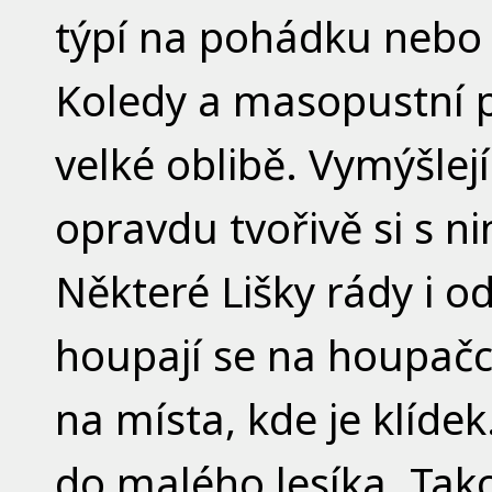
týpí na pohádku nebo
Koledy a masopustní p
velké oblibě. Vymýšlejí
opravdu tvořivě si s ni
Některé Lišky rády i o
houpají se na houpač
na místa, kde je klíde
do malého lesíka. Tak