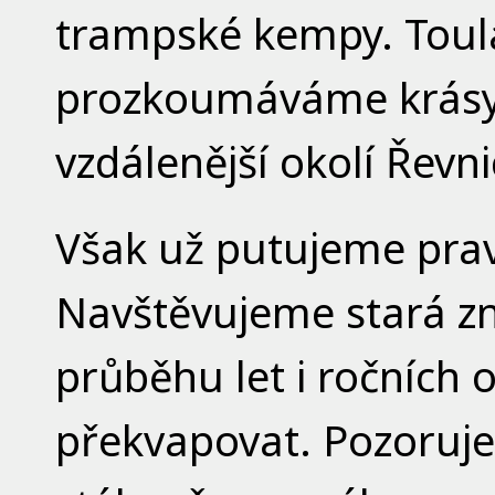
trampské kempy. Toul
prozkoumáváme krásy Č
vzdálenější okolí Řevn
Však už putujeme pravi
Navštěvujeme stará z
průběhu let i ročních 
překvapovat. Pozoruj