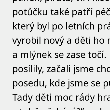
potůčku také patří pé
který byl po letních p
vyrobil nový a děti ho 
a mlýnek se zase točí.
posílily, začali jsme ch
posedu, kde jsme se pu
Tady děti moc rády hr