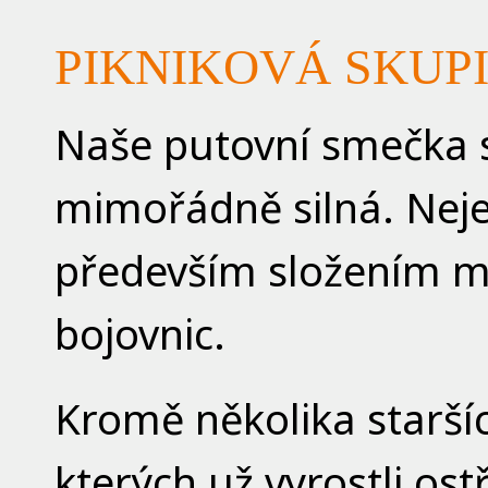
PIKNIKOVÁ SKUP
Naše putovní smečka s
mimořádně silná. Nejen
především složením ma
bojovnic.
Kromě několika starších
kterých už vyrostli ost