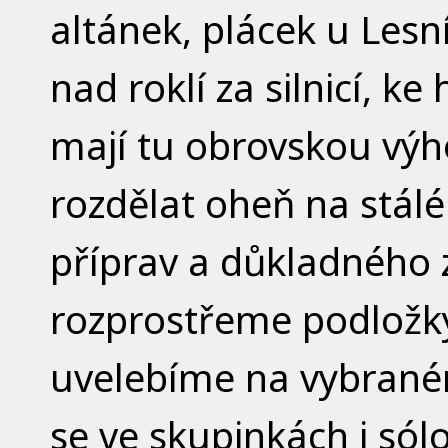
altánek, plácek u Les
nad roklí za silnicí, ke
mají tu obrovskou výh
rozdělat oheň na stálé
příprav a důkladného 
rozprostřeme podložk
uvelebíme na vybraném
se ve skupinkách i só