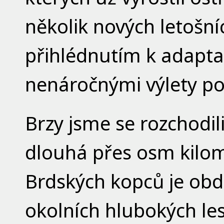
několik nových letošníc
přihlédnutím k adaptac
nenáročnými výlety po
Brzy jsme se rozchodili
dlouhá přes osm kilom
Brdských kopců je ob
okolních hlubokých le