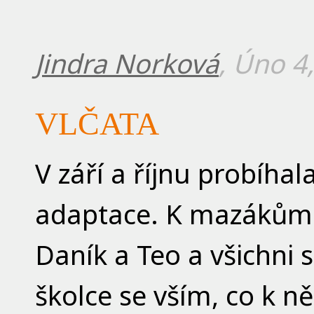
Jindra Norková
, Úno 4
VLČATA
V září a říjnu probíhal
adaptace. K mazákům se
Daník a Teo a všichni s
školce se vším, co k n