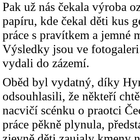
Pak už nás čekala výroba o
papíru, kde čekal děti kus g
práce s pravítkem a jemné mo
Výsledky jsou ve fotogaleri
vydali do zázemí.
Oběd byl vydatný, díky Hy
odsouhlasili, že někteří cht
nacvičí scénku o praotci Čec
práce pěkně plynula, předst
zjevně děti zaujaly kmeny n