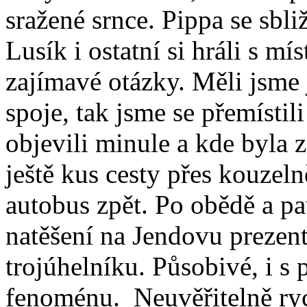
sražené srnce. Pippa se sbl
Lusík i ostatní si hráli s m
zajímavé otázky. Měli jsme 
spoje, tak jsme se přemístil
objevili minule a kde byla 
ještě kus cesty přes kouzeln
autobus zpět. Po obědě a pa
natěšení na Jendovu prezen
trojúhelníku. Působivé, i s
fenoménu. Neuvěřitelně ryc