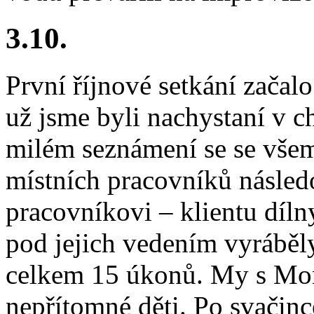
3.10.
První říjnové setkání začalo
už jsme byli nachystaní v c
milém seznámení se se všemi
místních pracovníků následo
pracovníkovi – klientu dílny
pod jejich vedením vyráběly
celkem 15 úkonů. My s Mon
nepřítomné děti. Po svačince