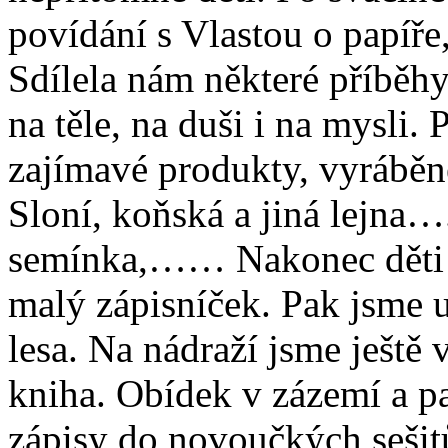
povídání s Vlastou o papíře, 
Sdílela nám některé příběh
na těle, na duši i na mysli.
zajímavé produkty, vyráběn
Sloní, koňská a jiná lejna
semínka,…… Nakonec děti n
malý zápisníček. Pak jsme u
lesa. Na nádraží jsme ještě v
kniha. Obídek v zázemí a p
zápisy do novoučkých sešitů