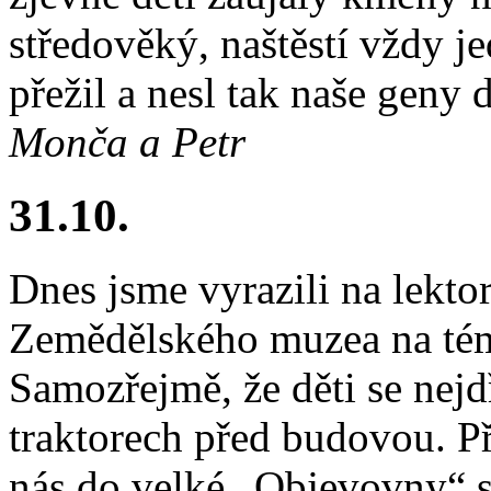
středověký, naštěstí vždy 
přežil a nesl tak naše geny 
Monča a Petr
31.10.
Dnes jsme vyrazili na lekt
Zemědělského muzea na tém
Samozřejmě, že děti se nejd
traktorech před budovou. Při
nás do velké „Objevovny“ 