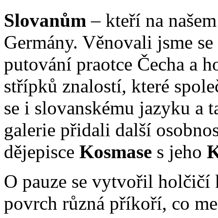
Slovanům
– kteří na našem
Germány. Věnovali jsme se p
putování praotce Čecha a ho
střípků znalostí, které spo
se i slovanskému jazyku a 
galerie přidali další osobno
dějepisce
Kosmase
s jeho
K
O pauze se vytvořil holčičí 
povrch různá příkoří, co me