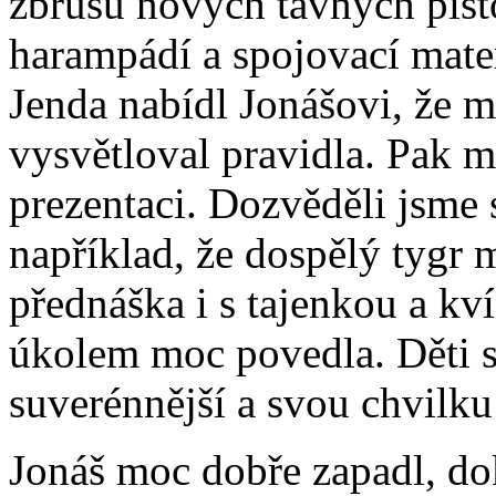
zbrusu nových tavných pist
harampádí a spojovací mater
Jenda nabídl Jonášovi, že 
vysvětloval pravidla. Pak m
prezentaci. Dozvěděli jsme 
například, že dospělý tygr 
přednáška i s tajenkou a kv
úkolem moc povedla. Děti se
suverénnější a svou chvilku 
Jonáš moc dobře zapadl, dok