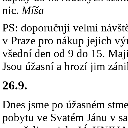
nic.
Míša
PS: doporučuji velmi návšt
v Praze pro nákup jejich v
všední den od 9 do 15. Maj
Jsou úžasní a hrozí jim záni
26.9.
Dnes jsme po úžasném stme
pobytu ve Svatém Jánu v sa