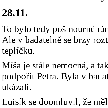
28.11.
To bylo tedy pošmourné rán
Ale v badatelně se brzy roz
teplíčku.
Míša je stále nemocná, a ta
podpořit Petra. Byla v bada
ukázali.
Luisík se doomluvil, že měl