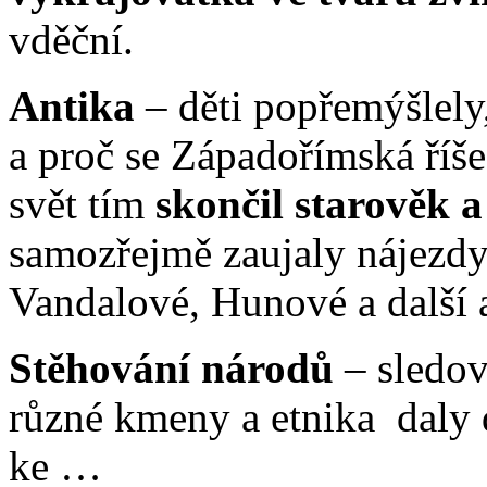
vděční.
Antika
– děti popřemýšlely
a proč se Západořímská říš
svět tím
skončil starověk a
samozřejmě zaujaly nájezd
Vandalové, Hunové a další a
Stěhování národů
– sledov
různé kmeny a etnika daly d
ke …