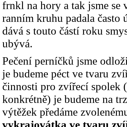
frnkl na hory a tak jsme se v
ranním kruhu padala často ú
dává s touto částí roku smys
ubývá.
Pečení perníčků jsme odložil
je budeme péct ve tvaru zví
činnosti pro zvířecí spolek 
konkrétně) je budeme na trz
výtěžek předáme zvolenému
vykrajovátka ve tvaru zví