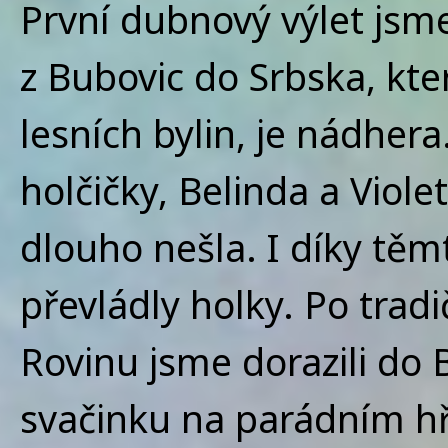
První dubnový výlet jsme
z Bubovic do Srbska, kte
lesních bylin, je nádhera
holčičky, Belinda a Viole
dlouho nešla. I díky tě
převládly holky. Po tra
Rovinu jsme dorazili do B
svačinku na parádním hř