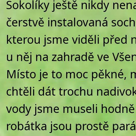
Sokolíky ještě nikdy nen
čerstvě instalovaná soc
kterou jsme viděli pře
u něj na zahradě ve Všeno
Místo je to moc pěkné, 
chtěli dát trochu nadivo
vody jsme museli hodně 
robátka jsou prostě pará