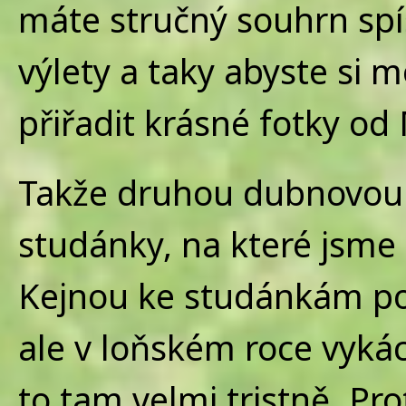
máte stručný souhrn spí
výlety a taky abyste si
přiřadit krásné fotky od 
Takže druhou dubnovou 
studánky, na které jsme 
Kejnou ke studánkám po
ale v loňském roce vykác
to tam velmi tristně. Pro