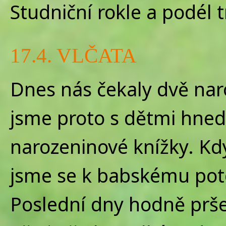
Studniční rokle a podél tr
17.4. VLČATA
Dnes nás čekaly dvě naro
jsme proto s dětmi hned 
narozeninové knížky. Kdy
jsme se k babskému pot
Poslední dny hodně pršel