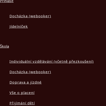
Přihlásit
Docházka (webooker)
Jídelníček
Škola
Individuální vzdělávání (včetně přezkoušení)
Docházka (webooker)
Doprava a jízdné
Vše o placení
Přijímání dětí