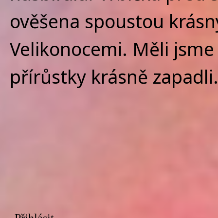
ověšena spoustou krásnýc
Velikonocemi. Měli jsm
přírůstky krásně zapadli