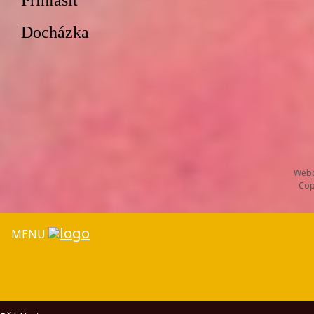
Přihlásit
Docházka
Webd
Cop
MENU