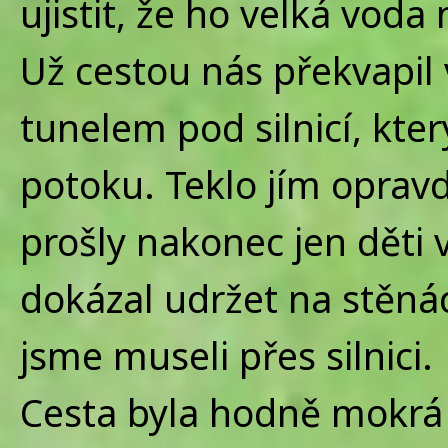
ujistit, že ho velká voda
Už cestou nás překvapil v
tunelem pod silnicí, kt
potoku. Teklo jím opra
prošly nakonec jen děti v
dokázal udržet na stěná
jsme museli přes silnici.
Cesta byla hodně mokrá a