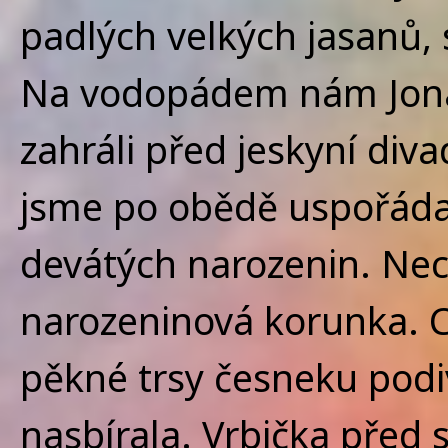
padlých velkých jasanů,
Na vodopádem nám Jonáš
zahráli před jeskyní div
jsme po obědě uspořádali
devátých narozenin. Nec
narozeninová korunka. C
pěkné trsy česneku podiv
nasbírala. Vrbička před 