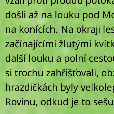
vzali proti proudu potok
došli až na louku pod Mo
na konících. Na okraji l
začínajícími žlutými kví
další louku a polní cest
si trochu zahřišťovali, o
hrazdičkách byly velkole
Rovinu, odkud je to sešu