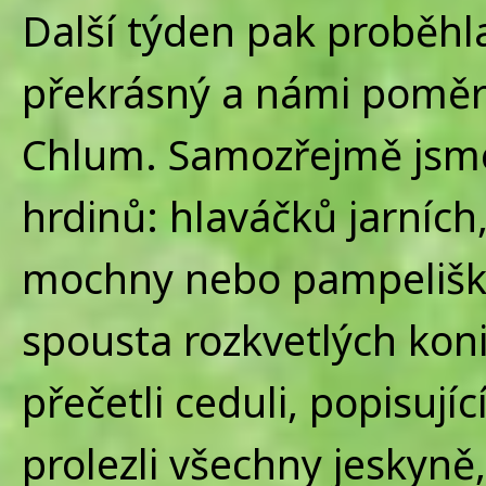
Další týden pak proběhla
překrásný a námi poměr
Chlum. Samozřejmě jsme
hrdinů: hlaváčků jarních, 
mochny nebo pampelišky.
spousta rozkvetlých kon
přečetli ceduli, popisujíc
prolezli všechny jeskyně