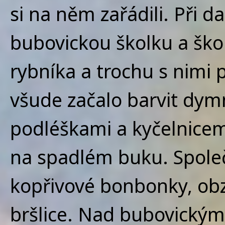
si na něm zařádili. Při d
bubovickou školku a ško
rybníka a trochu s nimi p
všude začalo barvit dymn
podléškami a kyčelnicemi.
na spadlém buku. Spole
kopřivové bonbonky, obz
bršlice. Nad bubovickým