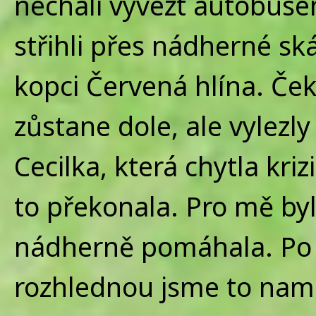
nechali vyvézt autobuse
střihli přes nádherné sk
kopci Červená hlína. Ček
zůstane dole, ale vylezly
Cecilka, která chytla kri
to překonala. Pro mě bylo
nádherně pomáhala. Po
rozhlednou jsme to namíř