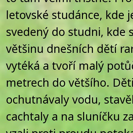
letovské studánce, kde
svedený do studni, kde s
většinu dnešních dětí ra
vytéká a tvoří malý potůč
metrech do většího. Děti h
ochutnávaly vodu, stavěl
cachtaly a na sluníčku z