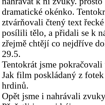
nahrávat k ní zvuky. prosto
dramatické okénko. Tentokrá
ztvárňovali čtený text řecké
posílili tělo, a přidali se k
zřejmě chtějí co nejdříve do
29.5.
Tentokrát jsme pokračovali 
Jak film poskládaný z fotek
hrdinů.
Opět jsme i nahrávali zvuky