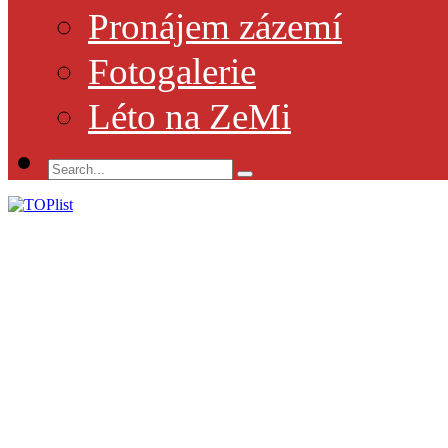
Pronájem zázemí
Fotogalerie
Léto na ZeMi