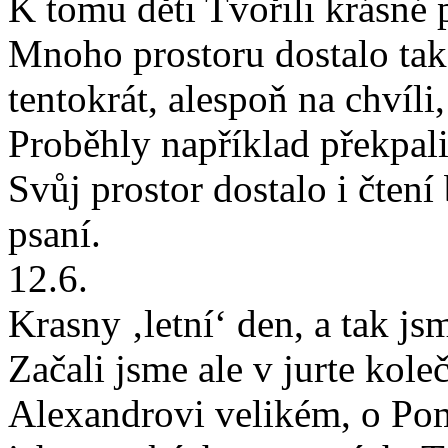
K tomu děti Tvořili krásné 
Mnoho prostoru dostalo také
tentokrát, alespoň na chvíli
Proběhly například překpali
Svůj prostor dostalo i čtení
psaní.
12.6.
Krasny ‚letní‘ den, a tak js
Začali jsme ale v jurte kole
Alexandrovi velikém, o Pom