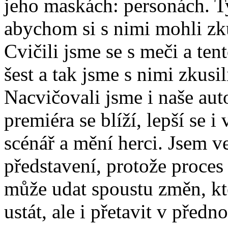
jeho maskách: personách. Ty
abychom si s nimi mohli zku
Cvičili jsme se s meči a ten
šest a tak jsme s nimi zkusi
Nacvičovali jsme i naše aut
premiéra se blíží, lepší se i
scénář a mění herci. Jsem v
představení, protože proces 
může udat spoustu změn, kt
ustát, ale i přetavit v předno