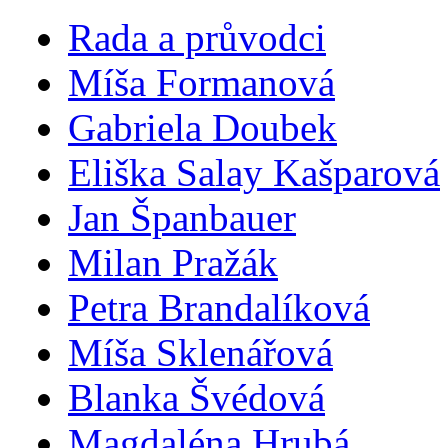
Rada a průvodci
Míša Formanová
Gabriela Doubek
Eliška Salay Kašparová
Jan Španbauer
Milan Pražák
Petra Brandalíková
Míša Sklenářová
Blanka Švédová
Magdaléna Hrubá