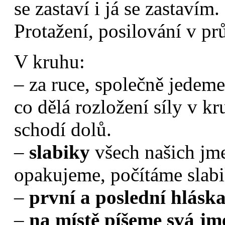
se zastaví i já se zastavím.
Protažení, posilování v pr
V kruhu:
– za ruce, společně jedem
co dělá rozložení síly v 
schodí dolů.
–
slabiky
všech našich jme
opakujeme, počítáme slab
–
první a poslední hlásk
–
na místě píšeme svá j