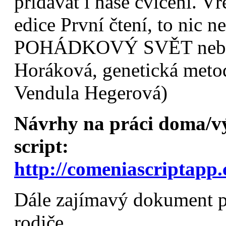
přidávat i naše cvičení. Vř
edice První čtení, to nic n
POHÁDKOVÝ SVĚT nebo
Horáková, genetická metoda
Vendula Hegerová)
Návrhy na práci doma/v
script:
http://comeniascriptapp.
Dále zajímavý dokument p
rodiče