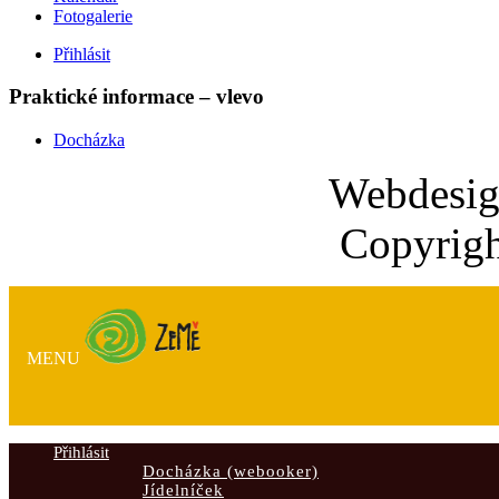
Fotogalerie
Přihlásit
Praktické informace – vlevo
Docházka
Webdesi
Copyrigh
MENU
Přihlásit
Docházka (webooker)
Jídelníček