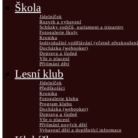
Škola
Jídelníček
Rozvrh a vybavení
Schůzky rodičů, parlament a tripartity
Fotogalerie školy
Kronika
Individuální vzdělávání (včetně přezkoušení
Docházka (webooker)
Doprava a jízdné
Vše o placení
Přijímání dětí
Lesní klub
Jídelníček
Předškoláci
Kronika
Fotogalerie klubu
Program klubu
Docházka (webooker)
Doprava a jízdné
Vše o placení
Přijímání nových dětí
Vybavení dětí a doplňující informace