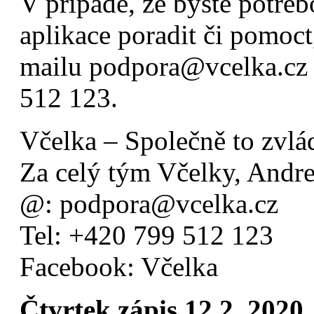
V případě, že byste potřeb
aplikace poradit či pomoct
mailu podpora@vcelka.cz č
512 123.
Včelka – Společně to zvl
Za celý tým Včelky, Andr
@: podpora@vcelka.cz
Tel: +420 799 512 123
Facebook: Včelka
Čtvrtek zápis 12.2. 2020