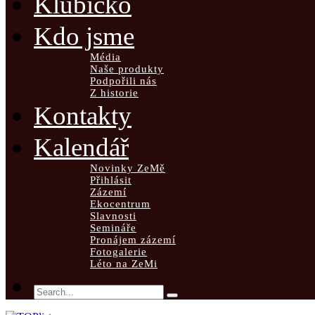
Klubíčko
Kdo jsme
Média
Naše produkty
Podpořili nás
Z historie
Kontakty
Kalendář
Novinky ZeMě
Přihlásit
Zázemí
Ekocentrum
Slavnosti
Semináře
Pronájem zázemí
Fotogalerie
Léto na ZeMi