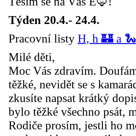
Těším se na Vás E🦊!
Týden 20.4.- 24.4.
Pracovní listy
H, h 🏰 a 
Milé děti,
Moc Vás zdravím. Doufám, 
těžké, nevidět se s kamar
zkusíte napsat krátký dopi
bylo těžké všechno psát, mů
Rodiče prosím, jestli ho 