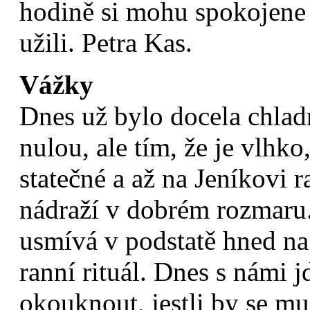
hodině si mohu spokojene ř
užili. Petra Kas.
Vážky
Dnes už bylo docela chladn
nulou, ale tím, že je vlhko
statečné a až na Jeníkovi r
nádraží v dobrém rozmaru.
usmívá v podstatě hned na
ranní rituál. Dnes s námi
okouknout, jestli by se mu 