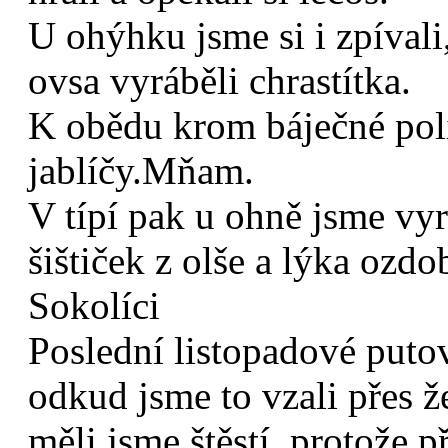
U ohýhku jsme si i zpíval
ovsa vyráběli chrastítka.
K obědu krom báječné polí
jablíčy.Mňam.
V típí pak u ohně jsme vyr
šištiček z olše a lýka ozd
Sokolíci
Poslední listopadové puto
odkud jsme to vzali přes ž
měli jsme štěstí, protože 