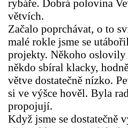
rybáře. Dobrá polovina Vev
větvích.
Začalo poprchávat, o to sv
malé rokle jsme se utábořili
projekty. Někoho oslovily 
někdo sbíral klacky, hodně
větve dostatečně nízko. Pe
si ve výšce hověl. Byla rad
propojují.
Když jsme se dostatečně vy