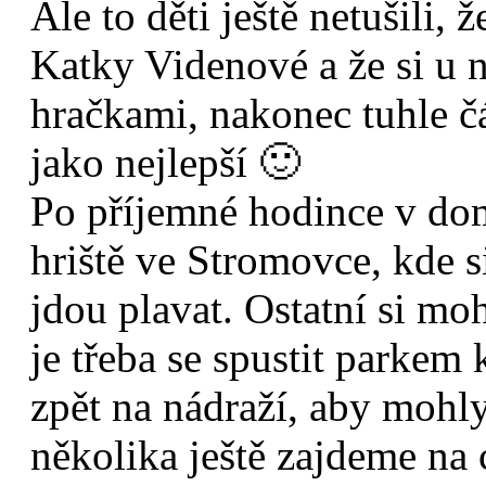
Ale to děti ještě netušili
Katky Videnové a že si u 
hračkami, nakonec tuhle čá
jako nejlepší 🙂
Po příjemné hodince v do
hriště ve Stromovce, kde s
jdou plavat. Ostatní si moh
je třeba se spustit parkem
zpět na nádraží, aby mohl
několika ještě zajdeme na 