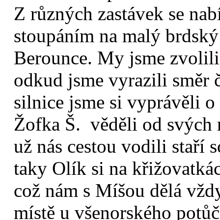
Z různých zastávek se nabí
stoupáním na malý brdský 
Berounce. My jsme zvolili
odkud jsme vyrazili směr č
silnice jsme si vyprávěli 
Žofka Š. věděli od svých r
už nás cestou vodili staří 
taky Olík si na křižovatká
což nám s Míšou dělá vžd
místě u všenorského potůč