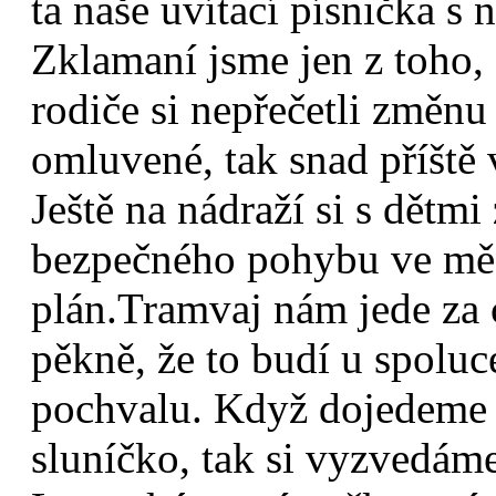
ta naše uvítací písnička s
Zklamaní jsme jen z toho, 
rodiče si nepřečetli změnu
omluvené, tak snad příště
Ještě na nádraží si s dětm
bezpečného pohybu ve měs
plán.Tramvaj nám jede za c
pěkně, že to budí u spoluce
pochvalu. Když dojedeme
sluníčko, tak si vyzvedám