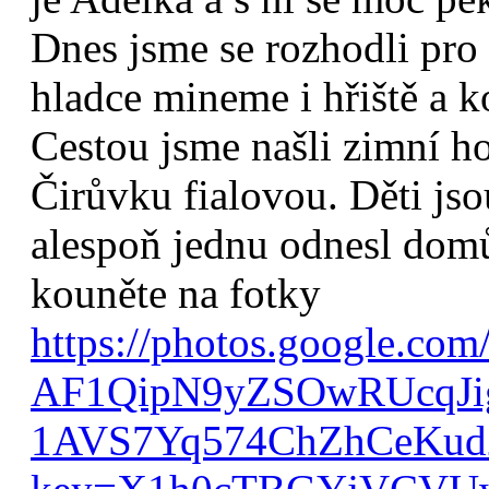
Dnes jsme se rozhodli pro
hladce mineme i hřiště a k
Cestou jsme našli zimní 
Čirůvku fialovou. Děti jso
alespoň jednu odnesl domů
kouněte na fotky
https://photos.google.com
AF1QipN9yZSOwRUcqJ
1AVS7Yq574ChZhCeKud