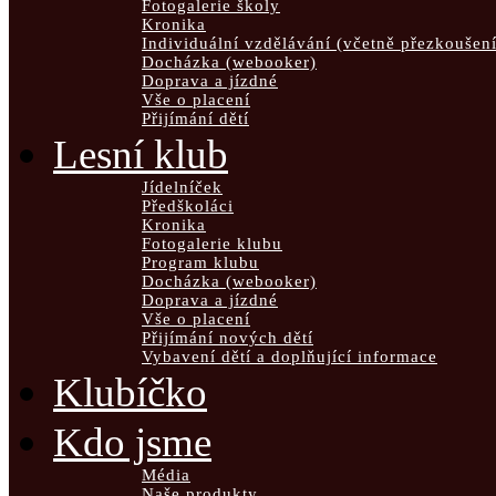
Fotogalerie školy
Kronika
Individuální vzdělávání (včetně přezkoušení
Docházka (webooker)
Doprava a jízdné
Vše o placení
Přijímání dětí
Lesní klub
Jídelníček
Předškoláci
Kronika
Fotogalerie klubu
Program klubu
Docházka (webooker)
Doprava a jízdné
Vše o placení
Přijímání nových dětí
Vybavení dětí a doplňující informace
Klubíčko
Kdo jsme
Média
Naše produkty