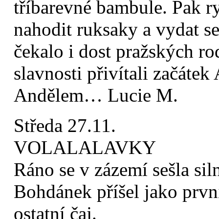
tříbarevné bambule. Pak r
nahodit ruksaky a vydat se
čekalo i dost pražských ro
slavnosti přivítali začáte
Andělem… Lucie M.
Středa 27.11.
VOLALALAVKY
Ráno se v zázemí sešla siln
Bohdánek příšel jako první
ostatní čaj.