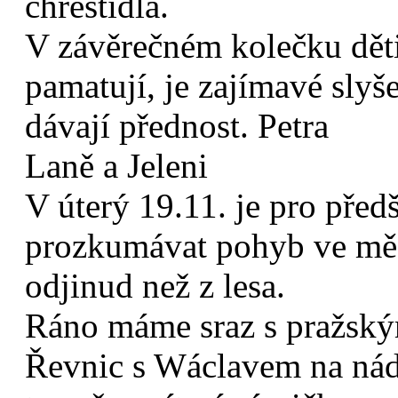
chřestidla.
V závěrečném kolečku děti 
pamatují, je zajímavé slyš
dávají přednost. Petra
Laně a Jeleni
V úterý 19.11. je pro předš
prozkumávat pohyb ve měst
odjinud než z lesa.
Ráno máme sraz s pražským
Řevnic s Wáclavem na nádr