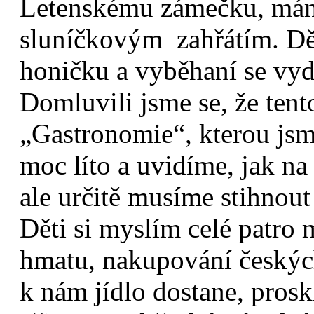
Letenskému zámečku, máme
sluníčkovým zahřátím. Děti
honičku a vyběhaní se vy
Domluvili jsme se, že ten
„Gastronomie“, kterou jsme
moc líto a uvidíme, jak na
ale určitě musíme stihnout
Děti si myslím celé patro 
hmatu, nakupování českých
k nám jídlo dostane, pros