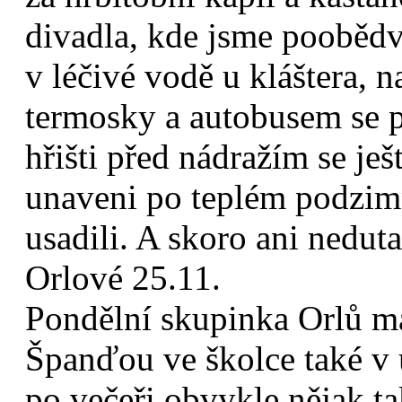
divadla, kde jsme poobědv
v léčivé vodě u kláštera, n
termosky a autobusem se 
hřišti před nádražím se ješ
unaveni po teplém podzim
usadili. A skoro ani neduta
Orlové 25.11.
Pondělní skupinka Orlů má
Španďou ve školce také v 
po večeři obvykle nějak t