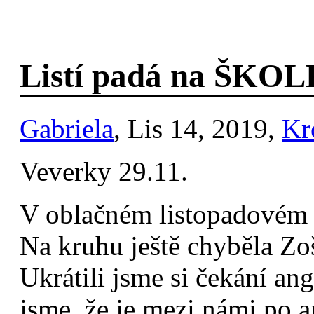
Listí padá na ŠKOL
Gabriela
, Lis 14, 2019,
Kr
Veverky 29.11.
V oblačném listopadovém r
Na kruhu ještě chyběla Zoš
Ukrátili jsme si čekání ang
jsme, že je mezi námi po a