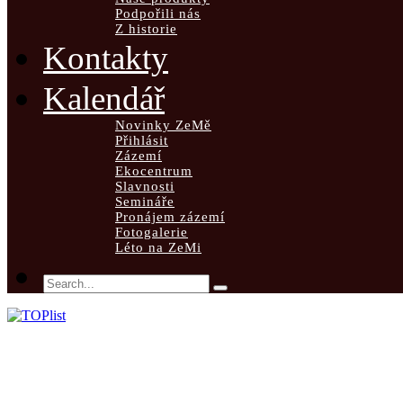
Podpořili nás
Z historie
Kontakty
Kalendář
Novinky ZeMě
Přihlásit
Zázemí
Ekocentrum
Slavnosti
Semináře
Pronájem zázemí
Fotogalerie
Léto na ZeMi