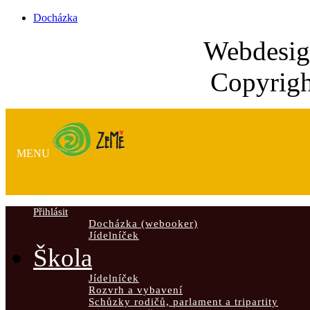
Docházka
Webdesi
Copyrigh
MENU
Přihlásit
Docházka (webooker)
Jídelníček
Škola
Jídelníček
Rozvrh a vybavení
Schůzky rodičů, parlament a tripartity