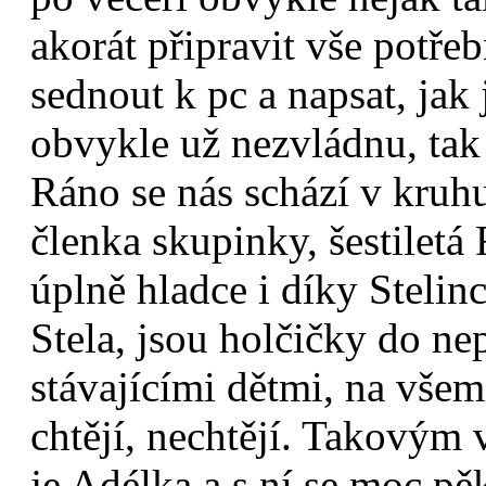
akorát připravit vše potře
sednout k pc a napsat, jak
obvykle už nezvládnu, tak
Ráno se nás schází v kruh
členka skupinky, šestiletá
úplně hladce i díky Stelinc
Stela, jsou holčičky do ne
stávajícími dětmi, na všem
chtějí, nechtějí. Takovým
je Adélka a s ní se moc pě