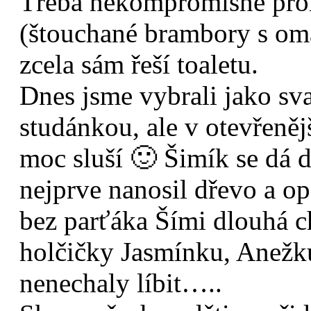
Třeba nekompromisně prohl
(štouchané brambory s omá
zcela sám řeší toaletu.
Dnes jsme vybrali jako sv
studánkou, ale v otevřeněj
moc sluší 🙂 Šimík se dá d
nejprve nanosil dřevo a op
bez parťáka Šími dlouhá ch
holčičky Jasmínku, Anežku
nenechaly líbit…..