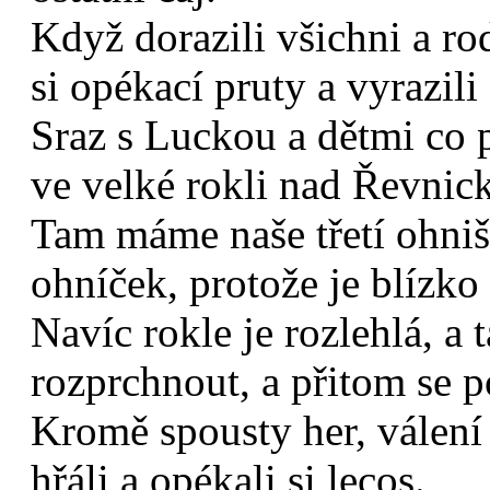
Když dorazili všichni a ro
si opékací pruty a vyrazili 
Sraz s Luckou a dětmi co p
ve velké rokli nad Řevni
Tam máme naše třetí ohništ
ohníček, protože je blízko 
Navíc rokle je rozlehlá, a 
rozprchnout, a přitom se p
Kromě spousty her, válení 
hřáli a opékali si lecos.