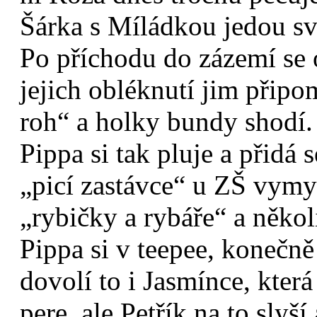
Šárka s Míládkou jedou své
Po příchodu do zázemí se
jejich obléknutí jim připo
roh“ a holky bundy shodí.
Pippa si tak pluje a přidá 
„picí zastávce“ u ZŠ vymys
„rybičky a rybáře“ a někol
Pippa si v teepee, konečně
dovolí to i Jasmínce, která
pere, ale Petřík na to slyší