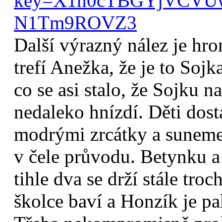
key=
X1h0cTBGYjVCV
N1Tm9ROVZ3
Další výrazný nález je hro
trefí Anežka, že je to Soj
co se asi stalo, že Sojku n
nedaleko hnízdí. Děti dos
modrými zrcátky a suneme s
v čele průvodu. Betynku a
tihle dva se drží stále tro
školce baví a Honzík je p