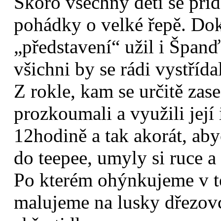
Skoro všechny děti se při
pohádky o velké řepě. Dok
„představení“ užil i Španď
všichni by se rádi vystřídal
Z rokle, kam se určitě zas
prozkoumali a využili její
12hodině a tak akorát, ab
do teepee, umyly si ruce a
Po kterém ohýnkujeme v te
malujeme na lusky dřezovce