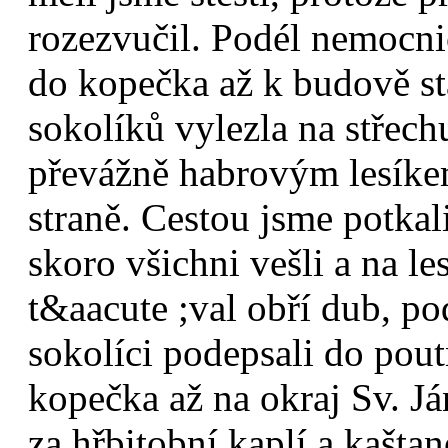
rozezvučil. Podél nemocnic
do kopečka až k budově st
sokolíků vylezla na střech
převážně habrovým lesíke
straně. Cestou jsme potka
skoro všichni vešli a na le
t&aacute ;val obří dub, p
sokolíci podepsali do pout
kopečka až na okraj Sv. Já
za hřbitobní kaplí a kašta