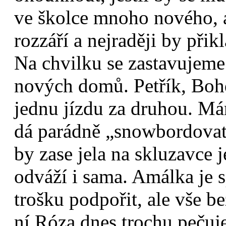
ve školce mnoho nového, 
rozzáří a nejraději by přikl
Na chvilku se zastavujeme
nových domů. Petřík, Boh
jednu jízdu za druhou. Mára
dá parádně „snowbordovat
by zase jela na skluzavce 
odváží i sama. Amálka je 
trošku podpořit, ale vše be
ní Róza dnes trochu pečuje