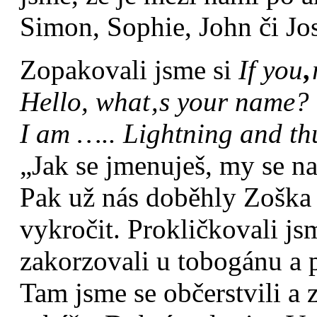
Simon, Sophie, John či Jo
Zopakovali jsme si
If you
‚
Hello, what
‚s your name?
I am ….. Lightning and t
„Jak se jmenuješ, my se na
Pak už nás doběhly Zoška
vykročit. Prokličkovali js
zakorzovali u tobogánu a p
Tam jsme se občerstvili a z