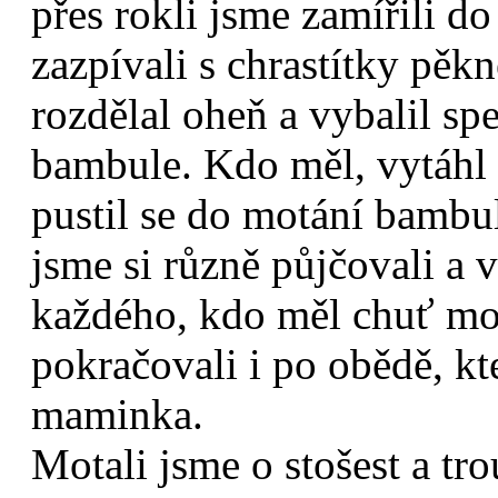
přes rokli jsme zamířili do
zazpívali s chrastítky pěk
rozdělal oheň a vybalil sp
bambule. Kdo měl, vytáhl 
pustil se do motání bambu
jsme si různě půjčovali a 
každého, kdo měl chuť mot
pokračovali i po obědě, kt
maminka.
Motali jsme o stošest a tro