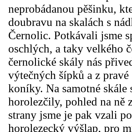
neprobádanou pěšinku, kt
doubravu na skalách s nád
Černolic. Potkávali jsme s
oschlých, a taky velkého 
černolické skály nás přive
výtečných šípků a z pravé
koníky. Na samotné skále s
horolezčily, pohled na ně 
strany jsme je pak vzali p
horolezecký výšlap, pro 