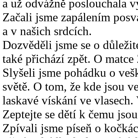
a už odvážně poslouchala vy
Začali jsme zapálením posv
a v našich srdcích.
Dozvěděli jsme se o důleži
také přichází zpět. O matce 
Slyšeli jsme pohádku o vešk
světě. O tom, že kde jsou ve
laskavé vískání ve vlasech.
Zeptejte se dětí k čemu jso
Zpívali jsme píseň o kočkác