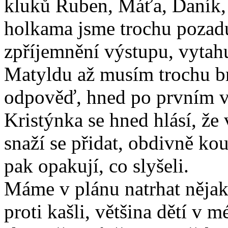
kluků Ruben, Máťa, Daník, 
holkama jsme trochu pozadu,
zpříjemnění výstupu, vytahu
Matyldu až musím trochu br
odpověď, hned po prvním ve
Kristýnka se hned hlásí, že 
snaží se přidat, obdivně kouk
pak opakují, co slyšeli.
Máme v plánu natrhat něja
proti kašli, většina dětí v m