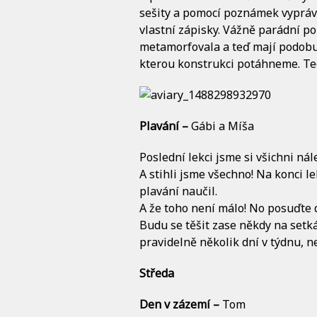
sešity a pomocí poznámek vyprávěl
vlastní zápisky. Vážně parádní po
metamorfovala a teď mají podobu 
kterou konstrukci potáhneme. Ted
Plavání –
Gábi a Míša
Poslední lekci jsme si všichni nále
A stihli jsme všechno! Na konci l
plavání naučil.
A že toho není málo! No posuďte 
Budu se těšit zase někdy na setká
pravidelně několik dní v týdnu
Středa
Den v zázemí –
Tom