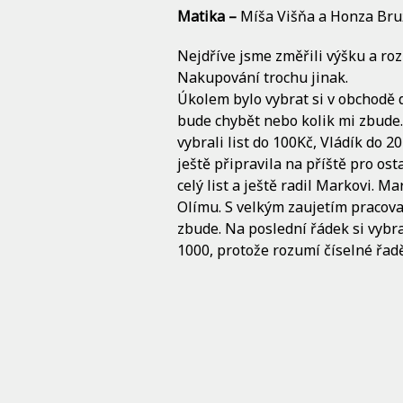
Matika –
Míša Višňa a Honza Br
Nejdříve jsme změřili výšku a rozp
Nakupování trochu jinak.
Úkolem bylo vybrat si v obchodě dv
bude chybět nebo kolik mi zbude. 
vybrali list do 100Kč, Vládík do 2
ještě připravila na příště pro ost
celý list a ještě radil Markovi. M
Olímu. S velkým zaujetím pracova
zbude. Na poslední řádek si vybra
1000, protože rozumí číselné řa