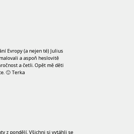
í Evropy (a nejen té) Julius
 malovali a aspoň heslovitě
áročnost a četli. Opět mě děti
te. 🙂 Terka
y z pondělí. Všichni si vytáhli se