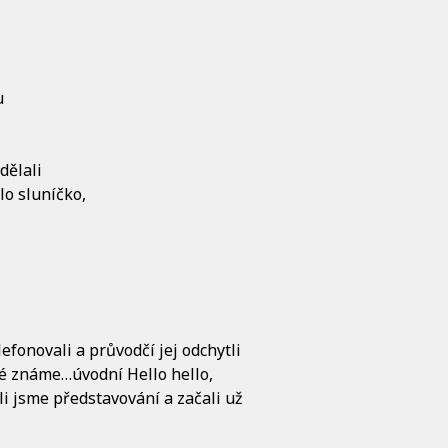
,
u
dělali
lo sluníčko,
efonovali a průvodčí jej odchytli
ré známe…úvodní Hello hello,
ili jsme představování a začali už