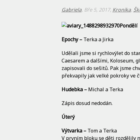
Gabriela
, Bře 5, 2017,
Kronika
,
Šk
Pondělí
Epochy –
Terka a Jirka
Udělali jsme si rychlovýlet do s
Caesarem a dalšími, Koloseum, gla
zapisovali do sešitů. Pak jsme chv
překvapily jak velké pokroky ve čt
Hudebka –
Michal a Terka
Zápis dosud nedodán.
Úterý
Výtvarka –
Tom a Terka
V prvním bloku se děti rozdělily n