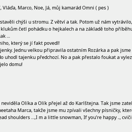
f, Vláďa, Marco, Noe, Já, můj kamarád Omni ( pes )
stavěli chýši u stromu. Z větví a tak. Potom už nám vytrávilo
em klukům četl pohádku o hejkalech a na základě toho příběh
tak …
ho, který se jí fakt povedl!
jenky. Jednu velkou připravila ostatním Rozárka a pak jsme 
kdo uhodl tajenku předchozí. No a pak přestalo foukat a vylez
 jelo domu!
neviděla Olíka a Olík přejel až do Karlštejna. Tak jsme zatel
heetaha Marca, takže jsme mu zpívali všechny písničky, kte
ead shoulders …,I m a little snowman, If you’re happy .., cvič