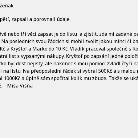
užeňák
ětí, zapsali a porovnali údaje.
ě nebo tři věci zapsat je do listu a zjistit, zda mi zadané p
Na posledních svou řádcích si mohli zvolit jakou minci či ba
0Kč a Kryštof a Marko do 10 Kč. Vládík pracoval společně s Ró
atní list s vypsanými nákupy. Kryštof po zapsání jedné položk
arko byl dost nejistý, ale nakonec s mou pomocí zvládl čtyři n
l na listu. Na předposlední řádek si vybral 500Kč a s malou
l 1000Kč a úplně sám spočítal kolik mu zbude. Takže se uká
dě. Míša Višňa