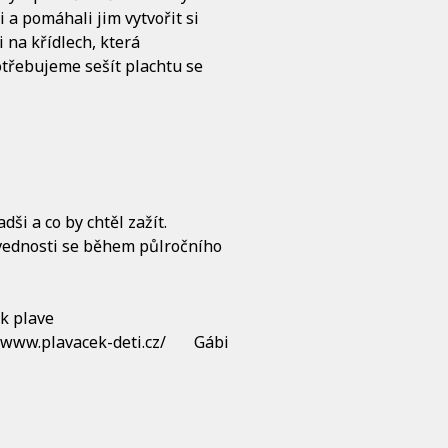
 a pomáhali jim vytvořit si
 na křídlech, která
otřebujeme sešít plachtu se
dši a co by chtěl zažít.
dovednosti se během půlročního
ek plave
//www.plavacek-deti.cz/ Gábi