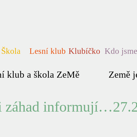
Škola
Lesní klub
Klubíčko
Kdo jsm
í klub a škola ZeMě
Země je
 záhad informují…27.2