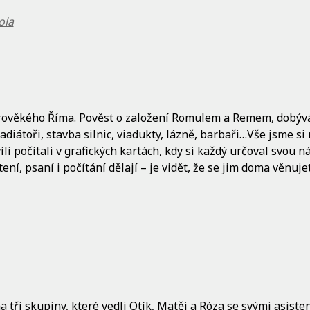
ola
tarověkého Říma. Pověst o založení Romulem a Remem, dobýván
diátoři, stavba silnic, viadukty, lázně, barbaři…Vše jsme si
íli počítali v grafických kartách, kdy si každý určoval svou n
ení, psaní i počítání dělají – je vidět, že se jim doma věnuje
a tři skupiny, které vedli Otík, Matěj a Róza se svými asistent