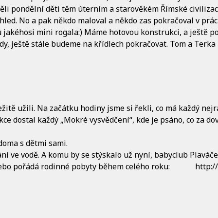
i pondělní děti těm úterním a starověkém Římské civilizaci
hled. No a pak někdo maloval a někdo zas pokračoval v práci
jakéhosi mini rogala:) Máme hotovou konstrukci, a ještě p
y, ještě stále budeme na křídlech pokračovat. Tom a Terka
žitě užili. Na začátku hodiny jsme si řekli, co má každý nejra
ekce dostal každý „Mokré vysvědčení“, kde je psáno, co za 
doma s dětmi sami.
ní ve vodě. A komu by se stýskalo už nyní, babyclub Plaváč
, nebo pořádá rodinné pobyty během celého roku: http: