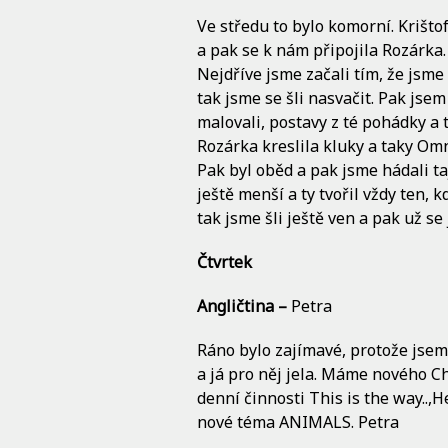
Ve středu to bylo komorní. Krišto
a pak se k nám připojila Rozárka.
Nejdříve jsme začali tím, že jsme 
tak jsme se šli nasvačit. Pak js
malovali, postavy z té pohádky a 
Rozárka kreslila kluky a taky Omni
Pak byl oběd a pak jsme hádali ta
ještě menší a ty tvořil vždy ten, 
tak jsme šli ještě ven a pak už se
Čtvrtek
Angličtina –
Petra
Ráno bylo zajímavé, protože jsem 
a já pro něj jela. Máme nového C
denní činnosti This is the way..,H
nové téma ANIMALS. Petra