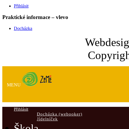
Přihlásit
Praktické informace – vlevo
Docházka
Webdesi
Copyrigh
MENU
Přihlásit
Docházka (webooker)
Jídelníček
Škola