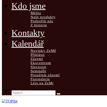
Kdo jsme
Média
Naše produkty
Podpořili nás
Z historie
Kontakty
Kalendář
Novinky ZeMě
Přihlásit
Zázemí
Ekocentrum
Slavnosti
Semináře
Pronájem zázemí
Fotogalerie
Léto na ZeMi