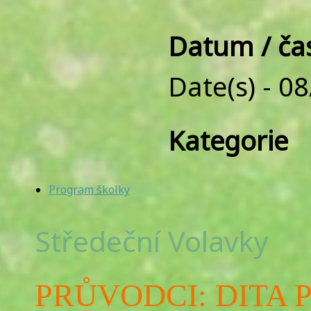
Datum / ča
Date(s) - 0
Kategorie
Program školky
Středeční Volavky
PRŮVODCI: DITA 