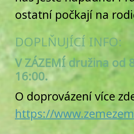
ostatní počkají na rod
DOPLŇUJÍCÍ INFO:
V ZÁZEMÍ družina od 8
16:00.
O doprovázení více zd
https://www.zemezeme