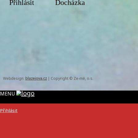
Přihlásit
Docházka
Webdesign:
blazejova.cz
|
Copyright © Ze-mě, o.s.
MENU
Přihlásit