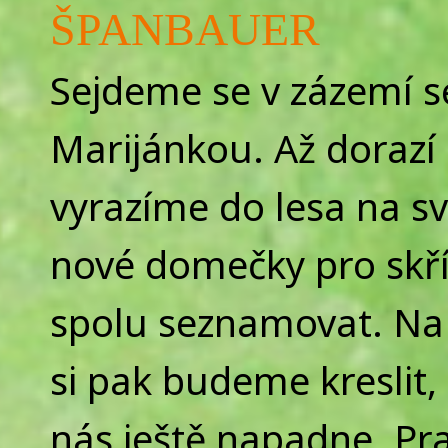
ŠPANBAUER
Sejdeme se v zázemí 
Marijánkou. Až dorazí 
vyrazíme do lesa na sv
nové domečky pro skřít
spolu seznamovat. Na
si pak budeme kreslit, 
nás ještě napadne. Pra