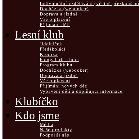
Individuální vzdělávání (včetně přezkoušení
Docházka (webooker)
Doprava a jízdné
Vše o placení
Přijímání dětí
Lesní klub
Jídelníček
Předškoláci
Kronika
Fotogalerie klubu
Program klubu
Docházka (webooker)
Doprava a jízdné
Vše o placení
Přijímání nových dětí
Vybavení dětí a doplňující informace
Klubíčko
Kdo jsme
Média
Naše produkty
Podpořili nás