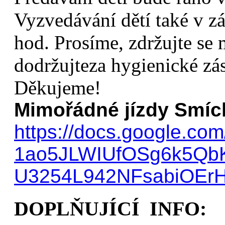
Vyzvedávání dětí také v z
hod. Prosíme, zdržujte se
dodržujteza hygienické zá
Děkujeme!
Mimořádné jízdy Smíc
https://docs.google.com
1ao5JLWIUfOSg6k5Qb
U3254L942NFsabiOErH
DOPLŇUJÍCÍ INFO: