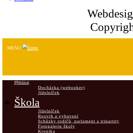
Webdesi
Copyrigh
MENU
Přihlásit
Docházka (webooker)
Jídelníček
Škola
Jídelníček
Rozvrh a vybavení
Schůzky rodičů, parlament a tripartity
Fotogalerie školy
Kronika