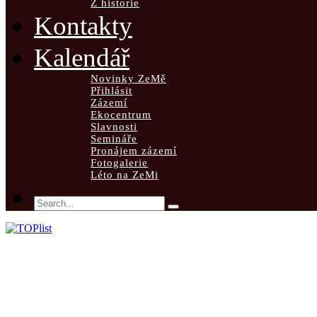
Z historie
Kontakty
Kalendář
Novinky ZeMě
Přihlásit
Zázemí
Ekocentrum
Slavnosti
Semináře
Pronájem zázemí
Fotogalerie
Léto na ZeMi