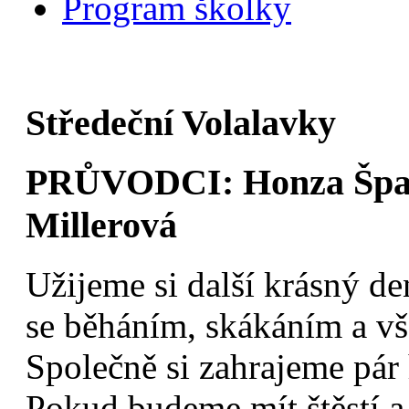
Program školky
Středeční Volalavky
PRŮVODCI: Honza Špan
Millerová
Užijeme si další krásný d
se běháním, skákáním a vš
Společně si zahrajeme pár 
Pokud budeme mít štěstí a