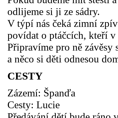
odlijeme si ji ze sádry.
V týpí nás čeká zimní zpí
povídat o ptáčcích, kteří v
Připravíme pro ně závěsy 
a něco si děti odnesou do
CESTY
Zázemí: Španďa
Cesty: Lucie
Předávání dětí bude ráno 