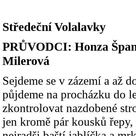
Středeční Volalavky
PRŮVODCI: Honza Španď
Milerová
Sejdeme se v zázemí a až do
půjdeme na procházku do le
zkontrolovat nazdobené stro
jen kromě pár kousků řepy,
nejradši baští jablíčka a mr