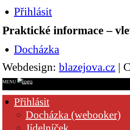
Přihlásit
Praktické informace – vl
Docházka
Webdesign:
blazejova.cz
|
C
MENU
Přihlásit
Docházka (webooker)
Jídelníček