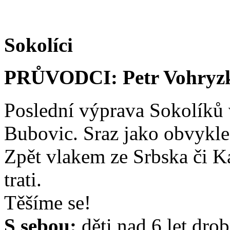
Sokolíci
PRŮVODCI: Petr Vohryzk
Poslední výprava Sokolíků 
Bubovic. Sraz jako obvykle
Zpět vlakem ze Srbska či K
trati.
Těšíme se!
S sebou:
děti nad 6 let dro