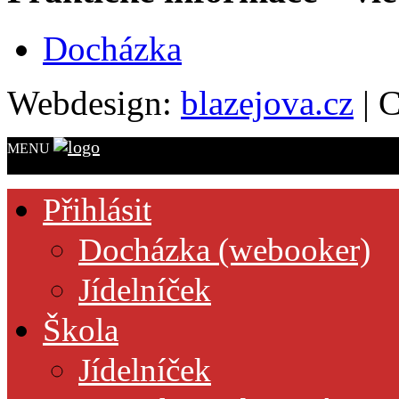
Docházka
Webdesign:
blazejova.cz
|
C
MENU
Přihlásit
Docházka (webooker)
Jídelníček
Škola
Jídelníček