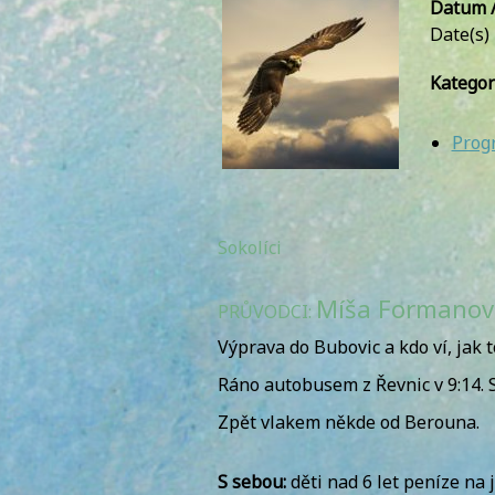
Datum /
Date(s)
Kategor
Prog
Sokolíci
Míša Formanová
PRŮVODCI:
Výprava do Bubovic a kdo ví, jak
Ráno autobusem z Řevnic v 9:14. S
Zpět vlakem někde od Berouna.
S sebou:
děti nad 6 let peníze na 