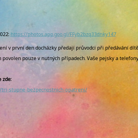
022:
https://photos.app.goo.gl/
FFyb2bzq33dnky147
ní v první den docházky předají průvodci při předávání dítě
 povolen pouze v nutných případech. Vaše pejsky a telefon
 zde:
tri-stupne-bezpecnostnich-opatreni/