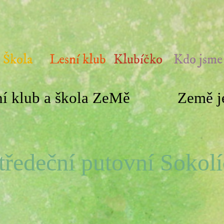
Škola
Lesní klub
Klubíčko
Kdo jsme
í klub a škola ZeMě
Země je
tředeční putovní Sokolí