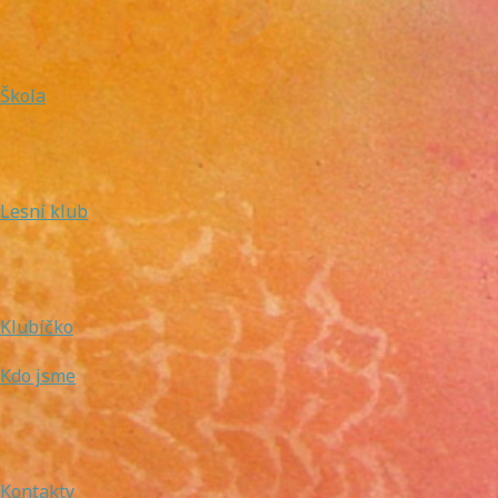
Škola
Lesní klub
Klubíčko
Kdo jsme
Kontakty