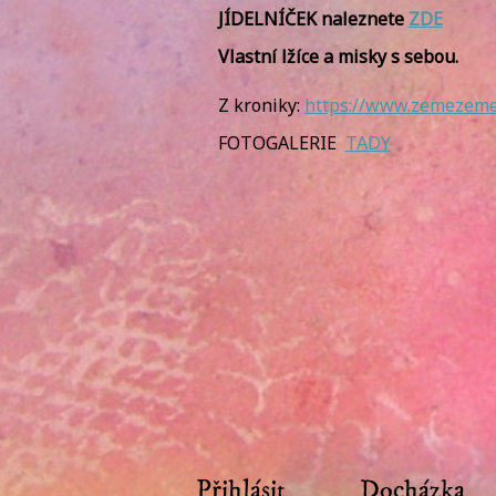
JÍDELNÍČEK naleznete
ZDE
Vlastní lžíce a misky s sebou.
Z kroniky:
https://www.zemezeme.
FOTOGALERIE
TADY
Přihlásit
Docházka