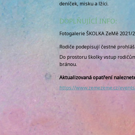
deníček, misku a lžíci.
DOPLŇUJÍCÍ INFO:
Fotogalerie ŠKOLKA ZeMě 2021/2
Rodiče podepisují čestné prohláše
Do prostoru školky vstup rodičům
bránou.
Aktualizovaná opatření naleznete
https://www.zemezeme.cz/events/