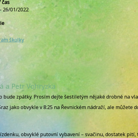
 čas
 - 26/01/2022
ie
ram školky
 a Petr Vohryzka
 to bude zpátky. Prosím dejte šestiletým nějaké drobné na v
raz jako obvykle v 8:25 na Řevnickém nádraží, ale můžete do
jízdenku, obvyklé putovní vybavení – svačinu, dostatek pití,