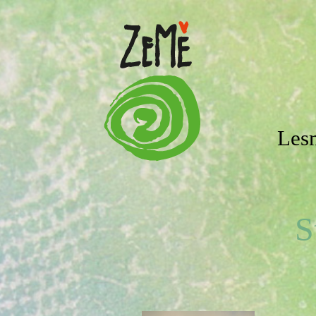
Lesn
S