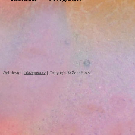
Webdesign:
blazejova.cz
|
Copyright © Ze-mě, o.s.