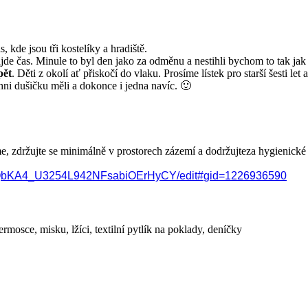
 kde jsou tři kostelíky a hradiště.
jde čas. Minule to byl den jako za odměnu a nestihli bychom to tak ja
pět
. Děti z okolí ať přiskočí do vlaku. Prosíme lístek pro starší šesti 
ni dušičku měli a dokonce i jedna navíc. 🙂
e, zdržujte se minimálně v prostorech zázemí a dodržujteza hygienick
QbKA4_
U3254L942NFsabiOErHyCY/edit#
gid=1226936590
mosce, misku, lžíci, textilní pytlík na poklady, deníčky