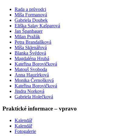
Rada a průvodci
Míša Formanová
Gabriela Doubek
Eliška Salay Kašparová
Jan Španbauer
Milan Pražák
Petra Brandalíková
Míša Sklenářová
Blanka Švédová
Magdaléna Hrubá
Kateřina Borovičková
Matouš Svoboda
Anna Hauzírková
Monika Černošková
Kateřina Borovičková
Jindra Norková
Gabriela Holečková
Praktické informace – vpravo
Kalendář
Kalendář
Fotogalerie