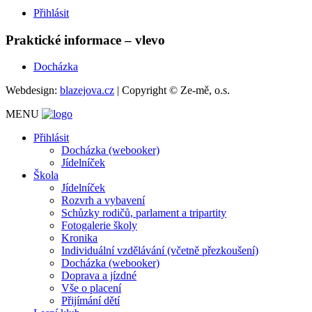
Přihlásit
Praktické informace – vlevo
Docházka
Webdesign:
blazejova.cz
|
Copyright © Ze-mě, o.s.
MENU
Přihlásit
Docházka (webooker)
Jídelníček
Škola
Jídelníček
Rozvrh a vybavení
Schůzky rodičů, parlament a tripartity
Fotogalerie školy
Kronika
Individuální vzdělávání (včetně přezkoušení)
Docházka (webooker)
Doprava a jízdné
Vše o placení
Přijímání dětí