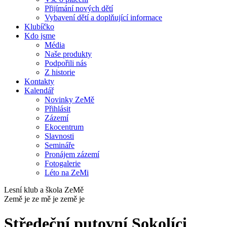
Přijímání nových dětí
Vybavení dětí a doplňující informace
Klubíčko
Kdo jsme
Média
Naše produkty
Podpořili nás
Z historie
Kontakty
Kalendář
Novinky ZeMě
Přihlásit
Zázemí
Ekocentrum
Slavnosti
Semináře
Pronájem zázemí
Fotogalerie
Léto na ZeMi
Lesní klub a škola ZeMě
Země je ze mě je země je
Středeční putovní Sokolíci