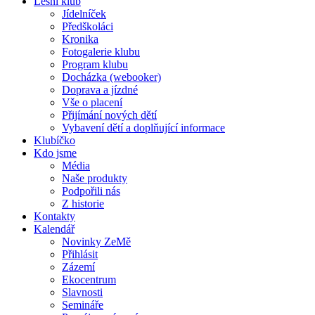
Lesní klub
Jídelníček
Předškoláci
Kronika
Fotogalerie klubu
Program klubu
Docházka (webooker)
Doprava a jízdné
Vše o placení
Přijímání nových dětí
Vybavení dětí a doplňující informace
Klubíčko
Kdo jsme
Média
Naše produkty
Podpořili nás
Z historie
Kontakty
Kalendář
Novinky ZeMě
Přihlásit
Zázemí
Ekocentrum
Slavnosti
Semináře