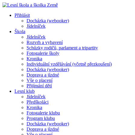
Přihlásit
Docházka (webooker)
Jídelníček
Škola
Jídelníček
Rozvrh a vybavení
Schůzky rodičů, parlament a tripartity
Fotogalerie školy
Kronika
Individuální vzdělávání (včetně přezkoušení)
Docházka (webooker)
Doprava a jízdné
Vše o placení
Přijímání dětí
Lesní klub
Jídelníček
Předškoláci
Kronika
Fotogalerie klubu
Program klubu
Docházka (webooker)
Doprava a jízdné
Vše o placení