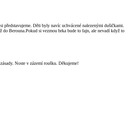
k si představujeme. Děti byly navíc uchvácené nalezenými dušičkami.
let až do Berouna.Pokud si vezmou brka bude to fajn, ale nevadí když to
é zásady. Noste v zázemí roušku. Děkujeme!