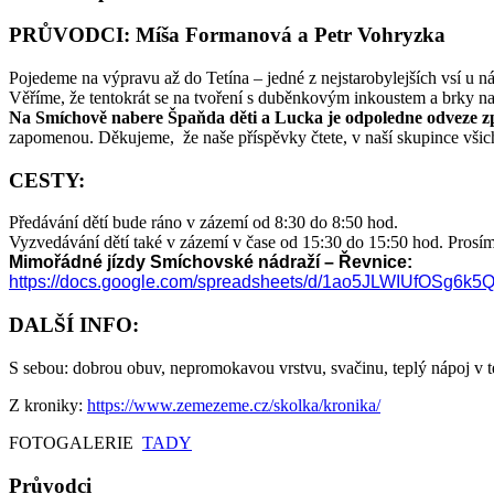
PRŮVODCI: Míša Formanová a Petr Vohryzka
Pojedeme na výpravu až do Tetína – jedné z nejstarobylejších vsí u nás,
Věříme, že tentokrát se na tvoření s duběnkovým inkoustem a brky na
Na Smíchově nabere Špaňda děti a Lucka je odpoledne odveze z
zapomenou. Děkujeme, že naše příspěvky čtete, v naší skupince všich
CESTY:
Předávání dětí bude ráno v zázemí od 8:30 do 8:50 hod.
Vyzvedávání dětí také v zázemí v čase od 15:30 do 15:50 hod. Prosím
Mimořádné jízdy Smíchovské nádraží – Řevnice:
https://docs.google.com/
spreadsheets/d/
1ao5JLWIUfOSg6k5
DALŠÍ INFO:
S sebou: dobrou obuv, nepromokavou vrstvu, svačinu, teplý nápoj v ter
Z kroniky:
https://www.zemezeme.cz/skolka/kronika/
FOTOGALERIE
TADY
Průvodci