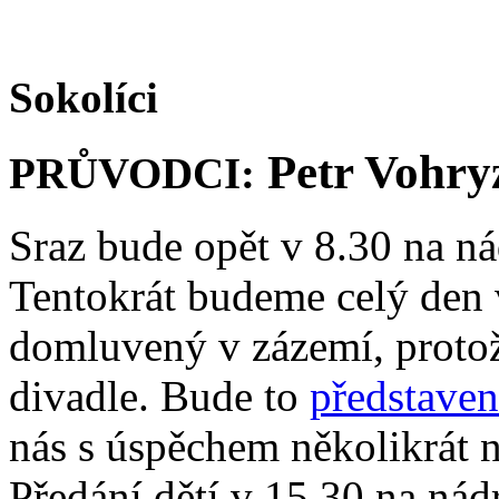
Sokolíci
Petr Vohry
PRŮVODCI:
Sraz bude opět v 8.30 na ná
Tentokrát budeme celý den
domluvený v zázemí, protož
divadle. Bude to
představe
nás s úspěchem několikrát n
Předání dětí v 15.30 na nád