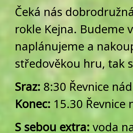
Čeká nás dobrodružná 
rokle Kejna. Budeme va
naplánujeme a nakoup
středověkou hru, tak s
Sraz:
8:30 Řevnice nád
Konec:
15.30 Řevnice 
S sebou extra:
voda na 