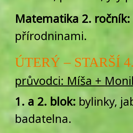
Matematika 2. ročník:
přírodninami.
ÚTERÝ – STARŠÍ 4.
průvodci: Míša + Moni
1. a 2. blok:
bylinky, j
badatelna.