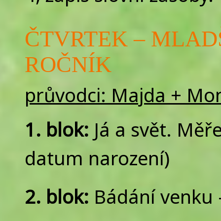
ČTVRTEK – MLADŠÍ
ROČNÍK
průvodci: Majda + Mo
1. blok:
Já a svět. Měře
datum narození)
2. blok:
Bádání venku – 