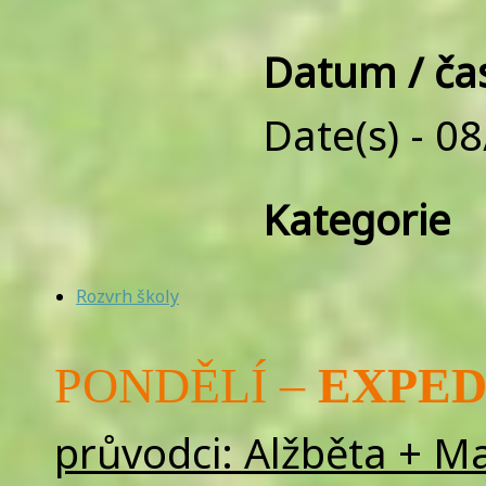
Datum / ča
Date(s) - 0
Kategorie
Rozvrh školy
PONDĚLÍ –
EXPED
průvodci: Alžběta + M