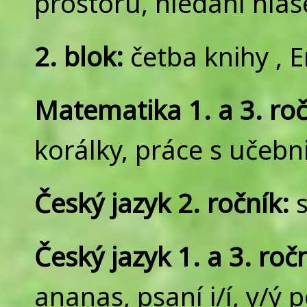
prostoru, hledání hláse
2. blok:
četba knihy
, 
Matematika 1. a 3. roč
korálky, práce s učebnic
Český jazyk 2. ročník:
s
Český jazyk 1. a 3. ročn
ananas, psaní i/í, y/ý