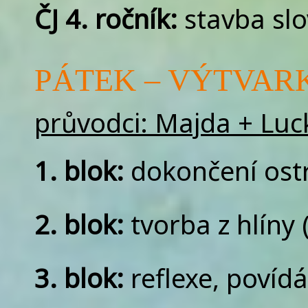
ČJ 4. ročník:
stavba slo
PÁTEK – VÝTVAR
průvodci: Majda + Luc
1. blok:
dokončení ostr
2. blok:
tvorba z hlíny 
3. blok:
reflexe, povíd