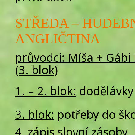
STŘEDA – HUDEB
ANGLIČTINA
průvodci: Míša + Gábi D
(3. blok)
1. – 2. blok:
dodělávky v
3. blok:
potřeby do ško
4, zápis slovní zásoby.