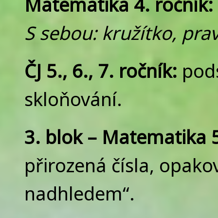
Matematika 4. ročník:
S sebou: kružítko, prav
ČJ 5., 6., 7. ročník:
pods
skloňování.
3. blok – Matematika 5.
přirozená čísla, opako
nadhledem“.