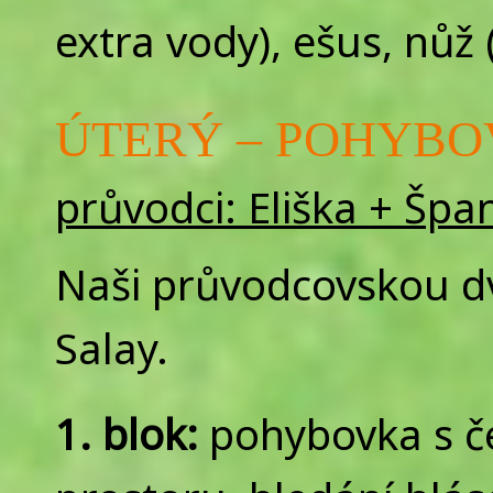
extra vody), ešus, nůž (
ÚTERÝ – POHYBOVK
průvodci: Eliška + Špa
Naši průvodcovskou dvo
Salay.
1. blok:
pohybovka s če