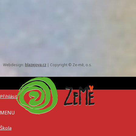
Webdesign:
blazejova.cz
|
Copyright © Ze-mě, o.s.
Přihlásit
MENU
Škola