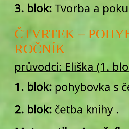
3. blok:
Tvorba a poku
ČTVRTEK – POHYBO
ROČNÍK
průvodci: Eliška (1. blo
1. blok:
pohybovka s če
2. blok:
četba knihy
.