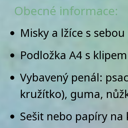
Obecné informace:
Misky a lžíce s sebou
Podložka A4 s klipem
Vybavený penál: psací 
kružítko), guma, nůžk
Sešit nebo papíry na 