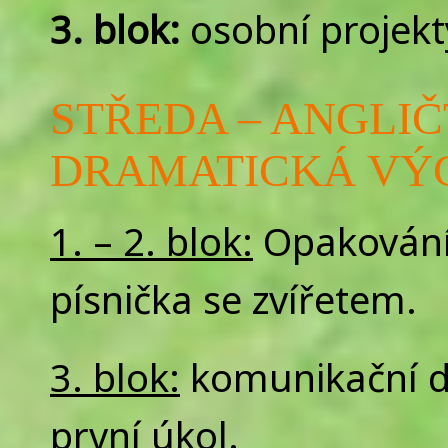
3. blok:
osobní projekt
STŘEDA – ANGLIČ
DRAMATICKÁ VÝCH
1. – 2. blok:
Opakování 
písnička se zvířetem.
3. blok:
komunikační dov
první úkol.