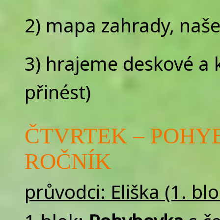
2) mapa zahrady, naše
3) hrajeme deskové a k
přinést)
ČTVRTEK – POHYBO
ROČNÍK
průvodci: Eliška (1. blo