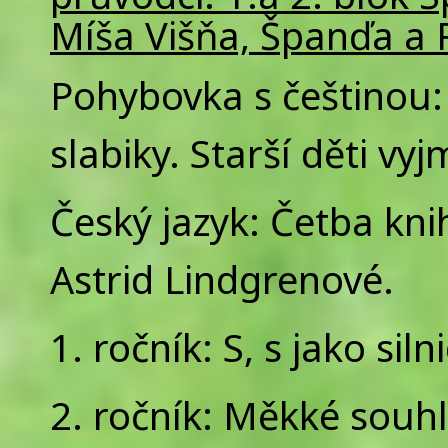
Míša Višňa, Španďa a 
Pohybovka s češtinou:
slabiky. Starší děti v
Český jazyk: Četba kni
Astrid Lindgrenové.
1. ročník: S, s jako siln
2. ročník: Měkké souhl