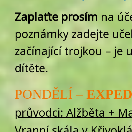
Zaplaťte prosím
na úč
poznámky zadejte uče
začínající trojkou – j
dítěte.
PONDĚLÍ –
EXPED
průvodci: Alžběta + M
Vranní skála v Křivokl