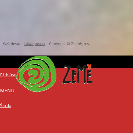
Webdesign:
blazejova.cz
|
Copyright © Ze-mě, o.s.
Přihlásit
MENU
Škola