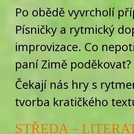
Po obědě vyvrcholí př
Písničky a rytmický d
improvizace. Co nepot
paní Zimě poděkovat?
Čekají nás hry s rytm
tvorba kratičkého text
STŘEDA – LITERA