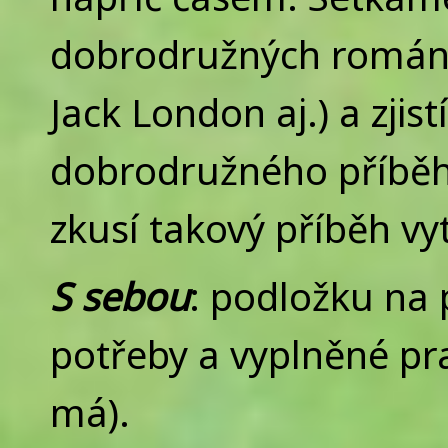
dobrodružných románů
Jack London aj.) a zjist
dobrodružného příběhu
zkusí takový příběh vyt
S sebou
: podložku na 
potřeby a vyplněné pr
má).