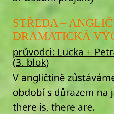
STŘEDA – ANGLIČ
DRAMATICKÁ VÝCH
průvodci: Lucka + Petra
(3. blok)
V angličtině zůstávám
období s důrazem na j
there is, there are.