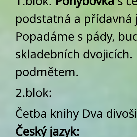
1.blok:
Pohybovka
s č
podstatná a přídavná j
Popadáme s pády, bud
skladebních dvojicích.
podmětem.
2.blok:
Četba knihy Dva divoš
Český jazyk: