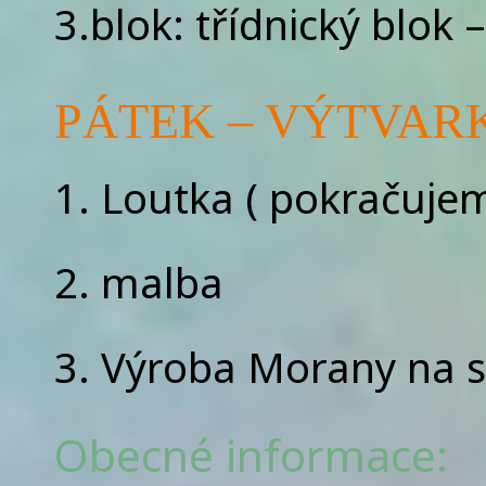
3.blok: třídnický blok 
PÁTEK – VÝTVAR
1. Loutka ( pokračujem
2. ⁠malba
3. ⁠Výroba Morany na 
Obecné informace: