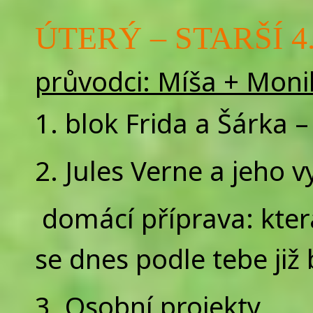
ÚTERÝ – STARŠÍ 4.
průvodci: Míša + Moni
1. blok Frida a Šárka –
2. Jules Verne a jeho v
domácí příprava: která 
se dnes podle tebe již
3. Osobní projekty