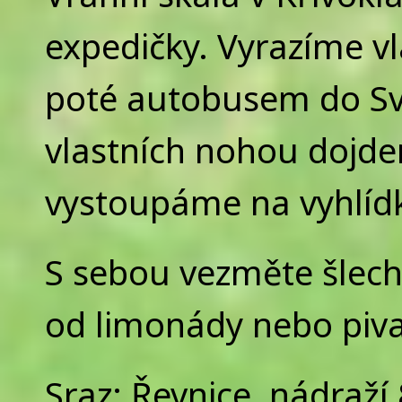
expedičky. Vyrazíme v
poté autobusem do Sva
vlastních nohou dojde
vystoupáme na vyhlídk
S sebou vezměte šlecht
od limonády nebo piva
Sraz: Řevnice, nádraží