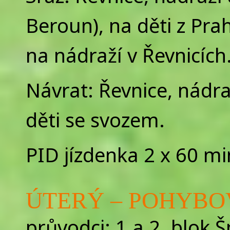
Beroun), na děti z Pr
na nádraží v Řevnicích
Návrat: Řevnice, nádra
děti se svozem.
PID jízdenka 2 x 60 min
ÚTERÝ – POHYBOVK
průvodci: 1.a 2. blok Š