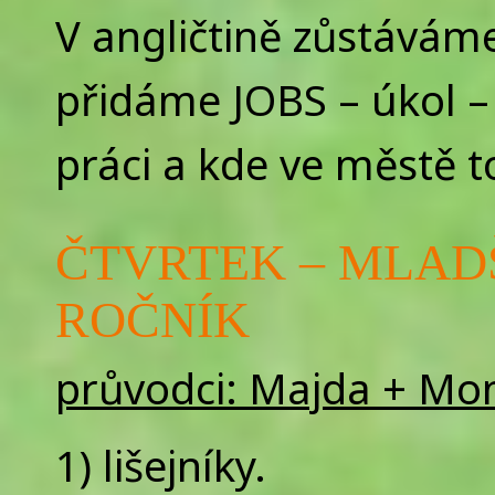
V angličtině zůstávám
přidáme JOBS – úkol – z
práci a kde ve městě to
ČTVRTEK – MLADŠÍ
ROČNÍK
průvodci: Majda + Mo
1) lišejníky.