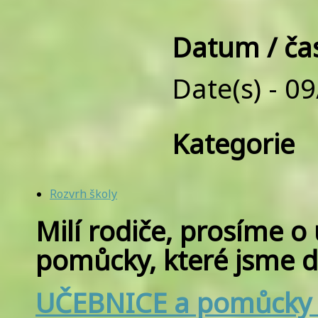
Datum / ča
Date(s) - 0
Kategorie
Rozvrh školy
Milí rodiče,
prosíme o 
pomůcky, které jsme dě
UČEBNICE
a pomůck