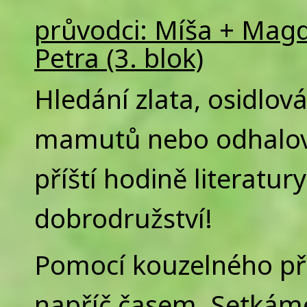
průvodci: Míša + Magda
Petra (3. blok)
Hledání zlata, osidlov
mamutů nebo odhalován
příští hodině literatur
dobrodružství!
Pomocí kouzelného př
napříč časem. Setkáme