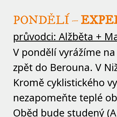
PONDĚLÍ –
EXPE
průvodci: Alžběta + M
V pondělí vyrážíme na
zpět do Berouna. V Ni
Kromě cyklistického vy
nezapomeňte teplé obl
Oběd bude studený (A