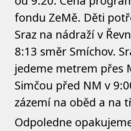
od 9:20. Cena program
fondu ZeMě. Děti potře
Sraz na nádraží v Řevn
8:13 směr Smíchov. Sr
jedeme metrem přes 
Simčou před NM v 9:
zázemí na oběd a na tř
Odpoledne opakujeme 