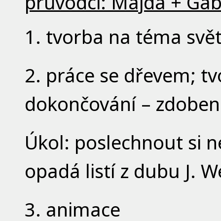
průvodci: Majda + Gáb
1. tvorba na téma svět
2. práce se dřevem; ⁠t
dokončování – zdoben
Úkol: poslechnout si
opadá listí z dubu J. W
3. ⁠animace