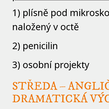
1) plísně pod mikrosk
naložený v octě
2) penicilin
3) osobní projekty
STŘEDA – ANGLI
DRAMATICKÁ VÝCH