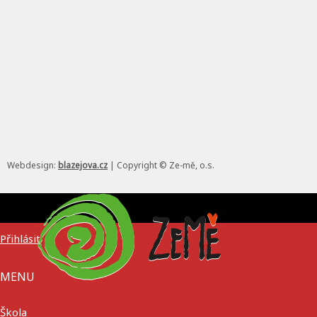
Webdesign:
blazejova.cz
|
Copyright © Ze-mě, o.s.
Přihlásit
MENU
Škola