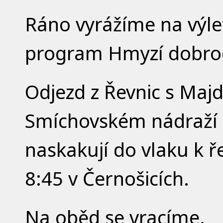
Ráno vyrážíme na výle
program Hmyzí dobrod
Odjezd z Řevnic s Majd
Smíchovském nádraží u
naskakují do vlaku k ř
8:45 v Černošicích.
Na oběd se vracíme.