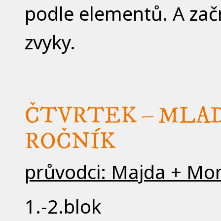
podle elementů. A za
zvyky.
ČTVRTEK – MLADŠ
ROČNÍK
průvodci: Majda + Mo
1.-2.blok