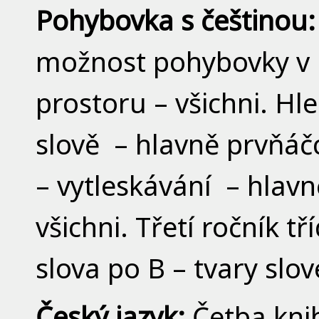
P
ohybovka s češtinou
možnost pohybovky v l
prostoru – všichni. Hl
slově – hlavně prvňáčci
– vytleskávání – hlav
všichni. Třetí ročník 
slova po B – tvary slov
Č
eský jazyk:
Četba kni