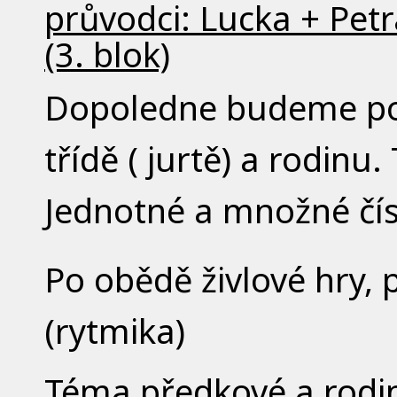
průvodci: Lucka + Petra
(3. blok)
Dopoledne budeme pop
třídě ( jurtě) a rodinu
Jednotné a množné čísl
Po obědě živlové hry, 
(rytmika)
Téma předkové a rodi