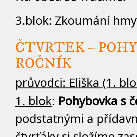
3.blok: Zkoumání hmyz
ČTVRTEK – POHYBO
ROČNÍK
průvodci: Eliška (1. blo
1. blok
:
Pohybovka s č
podstatnými a přídavn
čtvrťáky si složíme za