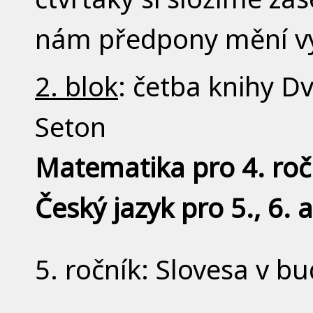
nám předpony mění v
2. blok
: četba knihy D
Seton
Matematika pro 4. roč
Český jazyk pro 5., 6. a
5. ročník: Slovesa v b