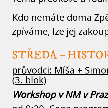
Kdo nemáte doma Zpěv
zpíváme, lze jej zakou
STŘEDA – HISTO
průvodci: Míša + Simon
(3. blok)
Workshop v NM v Pra