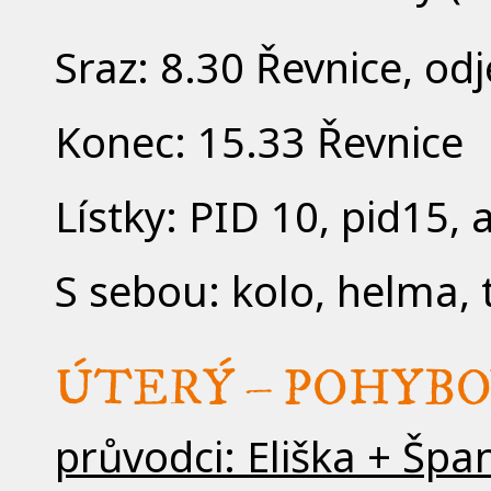
Sraz: 8.30 Řevnice, od
Konec: 15.33 Řevnice
Lístky: PID 10, pid15, 
S sebou: kolo, helma, t
ÚTERÝ – POHYBOVK
průvodci: Eliška + Špa