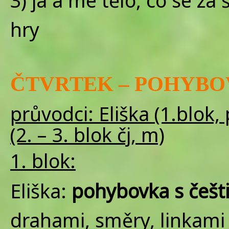
3) já a mé tělo, co se za
hry
ČTVRTEK –
POHYBOVK
průvodci: Eliška (1.blok,
(2. – 3. blok čj, m)
1. blok:
Eliška:
pohybovka s češt
drahami, směry, linkami 