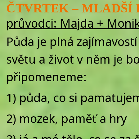
ČTVRTEK – MLADŠÍ B
průvodci: Majda + Moni
Půda je plná zajímavostí
světu a život v něm je bo
připomeneme:
1) půda, co si pamatuje
2) mozek, paměť a hry