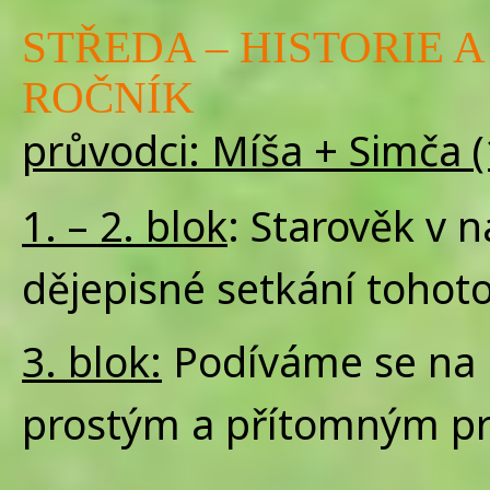
STŘEDA – HISTORIE A 
ROČNÍK
průvodci: Míša + Simča (1.
1. – 2. blok
: Starověk v n
dějepisné setkání tohoto
3. blok:
Podíváme se na 
prostým a přítomným p