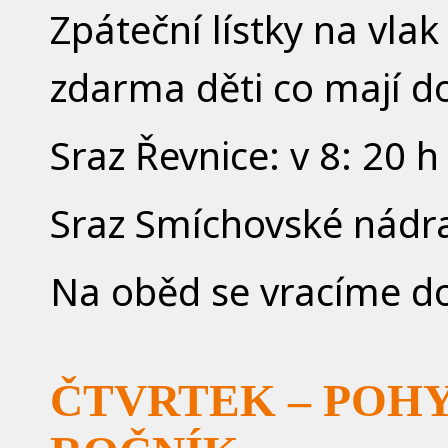
Zpáteční lístky na vla
zdarma děti co mají do
Sraz Řevnice: v 8: 20 h
Sraz Smíchovské nádra
Na oběd se vracíme do
ČTVRTEK –
POHYB