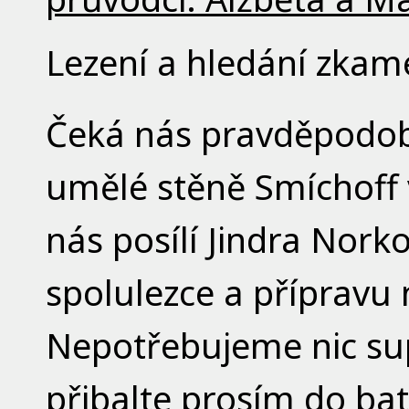
Lezení a hledání zkam
Čeká nás pravděpodob
umělé stěně Smíchoff 
nás posílí Jindra Nork
spolulezce a přípravu 
Nepotřebujeme nic sup
přibalte prosím do ba