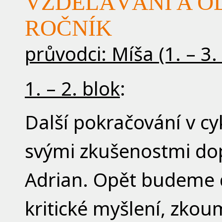
VZDĚLÁVÁNÍ A ODP
ROČNÍK
průvodci: Míša (1. – 3.
1. – 2. blok
:
Další pokračování v cy
svými zkušenostmi dop
Adrian. Opět budeme d
kritické myšlení, zko