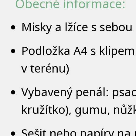
Obecné informace:
Misky a lžíce s sebou
Podložka A4 s klipem
v terénu)
Vybavený penál: psací 
kružítko), gumu, nůžk
Sešit nebo papíry na 