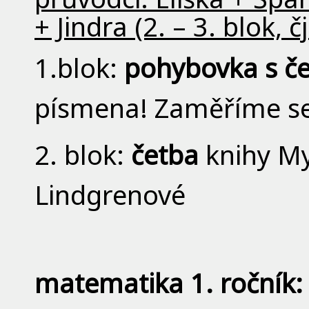
+ Jindra (2. – 3. blok, č
1.blok:
pohybovka s č
písmena! Zaměříme se 
2. blok:
četba
knihy My
Lindgrenové
matematika 1. ročník