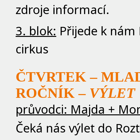
zdroje informací.
3. blok:
Přijede k nám B
cirkus
ČTVRTEK – MLADŠ
ROČNÍK –
VÝLET
průvodci: Majda + Mo
Čeká nás výlet do Roz