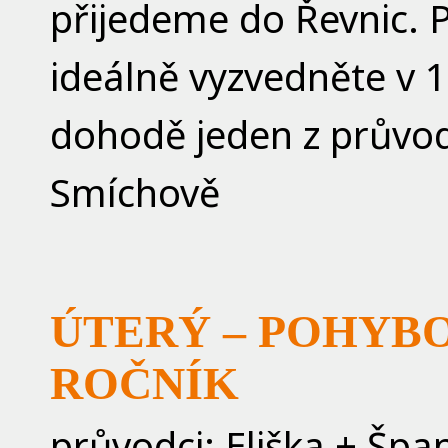
přijedeme do Řevnic. P
ideálně vyzvedněte v 
dohodě jeden z průvo
Smíchově
ÚTERÝ –
POHYBOV
ROČNÍK
průvodci: Eliška + Špa