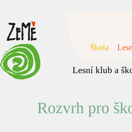
Škola
Lesn
Lesní klub a š
Rozvrh pro ško