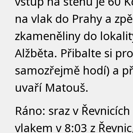
vstup na stěnu je 60 K
na vlak do Prahy a zp
zkameněliny do lokalit
Alžběta. Přibalte si pr
samozřejmě hodí) a p
uvaří Matouš.
Ráno: sraz v Řevnicích
vlakem v 8:03 z Řevni