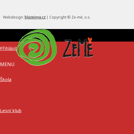
Webdesign:
blazejova.cz
|
Copyright © Ze-mě, o.s.
Přihlásit
MENU
Škola
Lesní klub