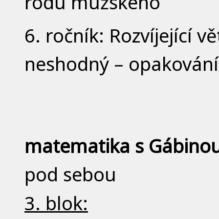
rodu mužského
6. ročník: Rozvíjející 
neshodný – opakování
m
atematika s Gábinou
pod sebou
3. blok: