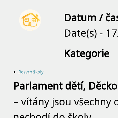
Datum / ča
Date(s) - 1
Kategorie
Rozvrh školy
Parlament dětí, Děck
– vítány jsou všechny dě
nechodí do školy