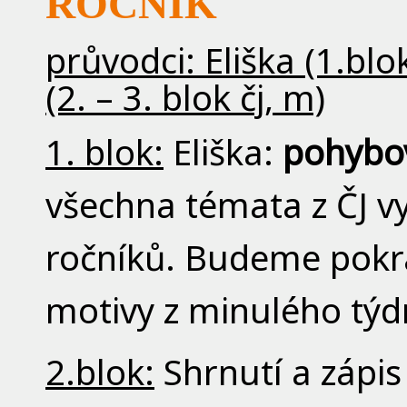
ROČNÍK
průvodci: Eliška (1.bl
(2. – 3. blok čj, m)
1. blok:
Eliška:
pohybov
všechna témata z ČJ vy
ročníků. Budeme pokr
motivy z minulého týd
2.blok:
Shrnutí a zápis 