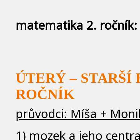
matematika 2. ročník
ÚTERÝ – STARŠÍ B
ROČNÍK
průvodci: Míša + Moni
1) mozek a jeho centr