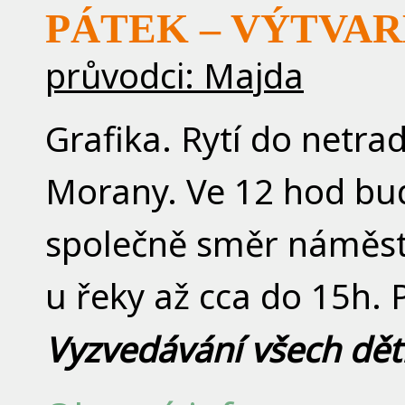
PÁTEK – VÝTVA
průvodci: Majda
Grafika. Rytí do netra
Morany. Ve 12 hod bu
společně směr náměst
u řeky až cca do 15h. 
Vyzvedávání všech dět