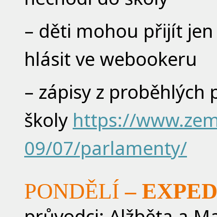
– děti mohou přijít je
hlásit ve webookeru
– zápisy z proběhlých
školy
https://www.ze
09/07/parlamenty/
PONDĚLÍ
– EXPED
průvodci: Alžběta a M