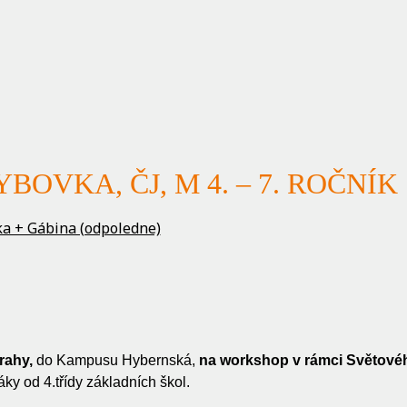
BOVKA, ČJ, M 4. – 7. ROČNÍK
ška + Gábina (odpoledne)
rahy,
do Kampusu Hybernská,
na workshop v rámci Světové
ky od 4.třídy základních škol.