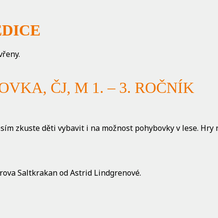
EDICE
vřeny.
KA, ČJ, M 1. – 3. ROČNÍK
sím zkuste děti vybavit i na možnost pohybovky v lese. Hry n
rova Saltkrakan od Astrid Lindgrenové.