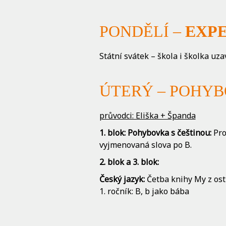
PONDĚLÍ –
EXP
Státní svátek – škola i školka uza
ÚTERÝ – POHYBOV
průvodci: Eliška + Španda
1. blok: Pohybovka s češtinou:
Pro
vyjmenovaná slova po B.
2. blok a
3. blok
:
Č
eský jazyk:
Četba knihy My z ost
1. ročník: B, b jako bába