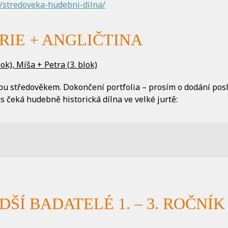
/stredoveka-hudebni-dilna/
RIE + ANGLIČTINA
ok), Míša + Petra (3. blok)
ou středověkem. Dokončení portfolia – prosím o dodání posl
 čeká hudebně historická dílna ve velké jurtě:
ŠÍ BADATELÉ 1. – 3. ROČNÍK