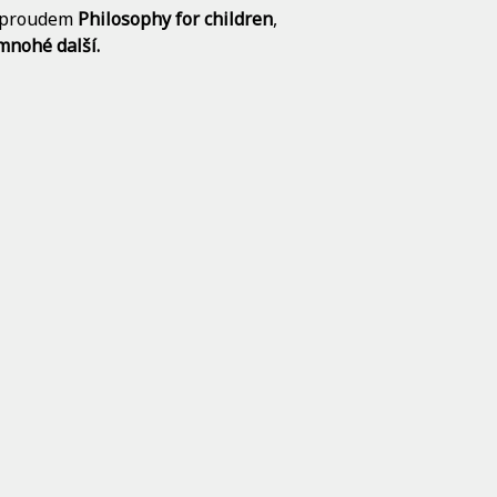
u proudem
Philosophy for children
,
 mnohé další.