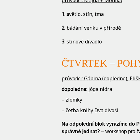
průvodci: Majda + Monika
1. s
větlo, stín, tma
2. ⁠
bádání venku v přírodě
3. ⁠
stínové divadlo
ČTVRTEK – POHY
průvodci: Gábina (dopledne), Eli
dopoledne
: jóga nidra
– zlomky
– četba knihy Dva divoši
Na odpolední blok vyrazíme do P
správně jednat?
– workshop pro žá