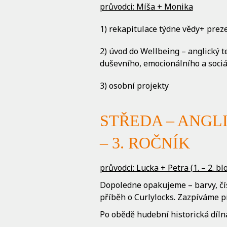
průvodci: Míša + Monika
1) rekapitulace týdne vědy+ prez
2) úvod do Wellbeing – anglický t
duševního, emocionálního a sociá
3) osobní projekty
STŘEDA – ANGL
– 3. ROČNÍK
průvodci: Lucka + Petra (1. – 2. blo
Dopoledne opakujeme – barvy, čísl
příběh o Curlylocks. Zazpíváme pí
Po obědě hudební historická díln