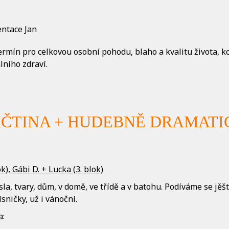
entace Jan
ermín pro celkovou osobní pohodu, blaho a kvalitu života, k
lního zdraví.
IČTINA + HUDEBNĚ DRAMATI
k), Gábi D. + Lucka (3. blok)
a, tvary, dům, v domě, ve třídě a v batohu. Podíváme se jěš
sničky, už i vánoční.
a: