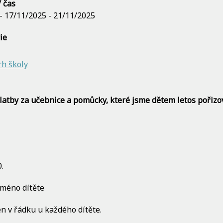
 čas
 - 17/11/2025 - 21/11/2025
ie
rh školy
latby za
učebnice
a pomůcky, které jsme dětem letos pořizov
.
méno dítěte
en v řádku u každého dítěte.