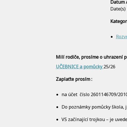
Datum /
Date(s)
Kategor
Rozv
Milí rodiče,
prosíme o uhrazení p
UČEBNICE
a pomůcky
25/26
Zaplaťte prosím :
na účet číslo 2601146709/2010
Do poznámky pomůcky škola, j
VS začínající trojkou – je uved