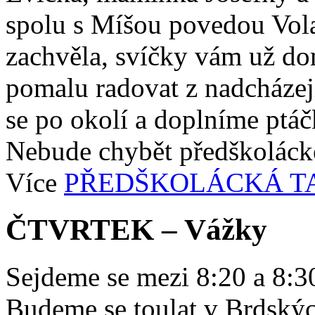
spolu s Míšou povedou Vol
zachvěla, svíčky vám už do
pomalu radovat z nadcháze
se po okolí a doplníme ptá
Nebude chybět předškolácké
Více
PŘEDŠKOLÁCKÁ T
ČTVRTEK – Vážky
Sejdeme se mezi 8:20 a 8:30
Budeme se toulat v Brdských