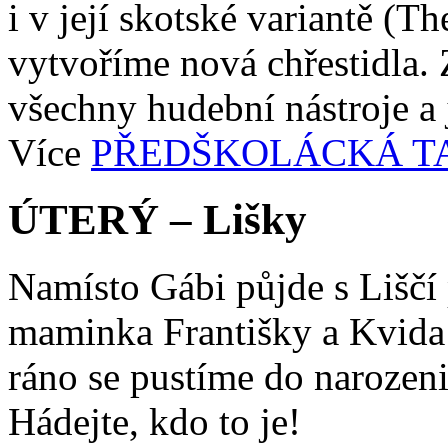
i v její skotské variantě (
vytvoříme nová chřestidla. 
všechny hudební nástroje a j
Více
PŘEDŠKOLÁCKÁ T
ÚTERÝ – Lišky
Namísto Gábi půjde s Liščí
maminka Františky a Kvida
ráno se pustíme do narozen
Hádejte, kdo to je!