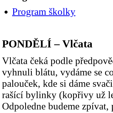
Program školky
PONDĚLÍ – Vlčata
Vlčata čeká podle předpově
vyhnuli blátu, vydáme se c
palouček, kde si dáme svač
rašící bylinky (kopřivy už l
Odpoledne budeme zpívat, 