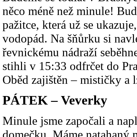
něco méně než minule! Bude
pažitce, která už se ukazuj
vodopád. Na šňůrku si nav
řevnickému nádraží seběhne
stihli v 15:33 odfrčet do Pr
Oběd zajištěn – mističky a l
PÁTEK – Veverky
Minule jsme započali a napl
domečku. Máme natahaný mat