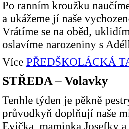
Po ranním kroužku naučíme
a ukážeme jí naše vychozené
Vrátíme se na oběd, uklidím
oslavíme narozeniny s Adélk
Více
PŘEDŠKOLÁCKÁ T
STŘEDA – Volavky
Tenhle týden je pěkně pestrý
průvodkyň doplňují naše mi
Evička, maminka Josefky a 