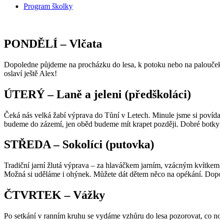
Program školky
PONDĚLÍ – Vlčata
Dopoledne půjdeme na procházku do lesa, k potoku nebo na palouček
oslaví ještě Alex!
ÚTERÝ – Laně a jeleni (předškoláci)
Čeká nás velká žabí výprava do Tůní v Letech. Minule jsme si povídali
budeme do zázemí, jen oběd budeme mít krapet později. Dobré botky
STŘEDA – Sokolíci (putovka)
Tradiční jarní žlutá výprava – za hlaváčkem jarním, vzácným kvítkem
Možná si uděláme i ohýnek. Můžete dát dětem něco na opékání. Doporuč
ČTVRTEK – Vážky
Po setkání v ranním kruhu se vydáme vzhůru do lesa pozorovat, co nov