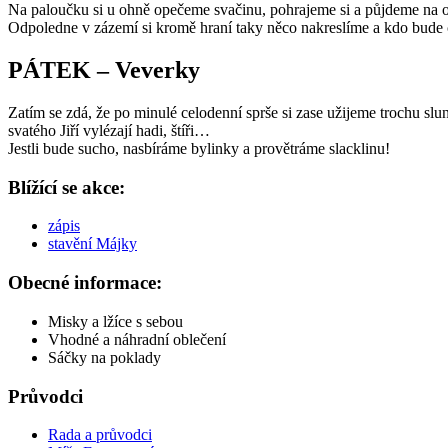
Na paloučku si u ohně opečeme svačinu, pohrajeme si a půjdeme na 
Odpoledne v zázemí si kromě hraní taky něco nakreslíme a kdo bude ch
PÁTEK – Veverky
Zatím se zdá, že po minulé celodenní sprše si zase užijeme trochu s
svatého Jiří vylézají hadi, štíři…
Jestli bude sucho, nasbíráme bylinky a provětráme slacklinu!
Blížící se akce:
zápis
stavění Májky
Obecné informace:
Misky a lžíce s sebou
Vhodné a náhradní oblečení
Sáčky na poklady
Průvodci
Rada a průvodci