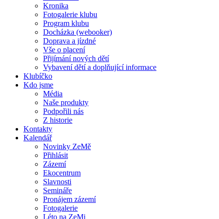
Kronika
Fotogalerie klubu
Program klubu
Docházka (webooker)
Doprava a jízdné
Vše o placení
Přijímání nových dětí
Vybavení dětí a doplňující informace
Klubíčko
Kdo jsme
Média
Naše produkty
Podpořili nás
Z historie
Kontakty
Kalendář
Novinky ZeMě
Přihlásit
Zázemí
Ekocentrum
Slavnosti
Semináře
Pronájem zázemí
Fotogalerie
Léto na ZeMi