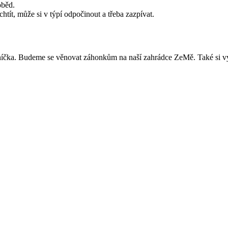
oběd.
tít, může si v týpí odpočinout a třeba zazpívat.
luníčka. Budeme se věnovat záhonkům na naší zahrádce ZeMě. Také si vy