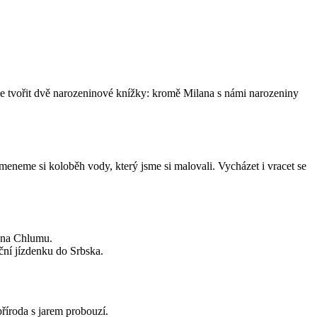
 tvořit dvě narozeninové knížky: kromě Milana s námi narozeniny
omeneme si koloběh vody, který jsme si malovali. Vycházet i vracet se
n na Chlumu.
ční jízdenku do Srbska.
říroda s jarem probouzí.