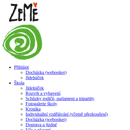
Přihlásit
Docházka (webooker)
Jídelníček
Škola
Jídelníček
Rozvrh a vybavení
Schůzky rodičů, parlament a tripartity
Fotogalerie školy
Kronika
Individuální vzdělávání (včetně přezkoušení)
Docházka (webooker)
Doprava a jízdné
Vše o placení