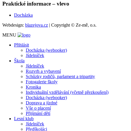
Praktické informace – vlevo
Docházka
Webdesign:
blazejova.cz
|
Copyright © Ze-mě, o.s.
MENU
Přihlásit
Docházka (webooker)
Jídelníček
Škola
Jídelníček
Rozvrh a vybavení
Schůzky rodičů, parlament a tripartity
Fotogalerie školy
Kronika
Individuální vzdělávání (včetně přezkoušení)
Docházka (webooker)
Doprava a jízdné
Vše o placení
Přijímání dětí
Lesní klub
Jídelníček
Předškoláci