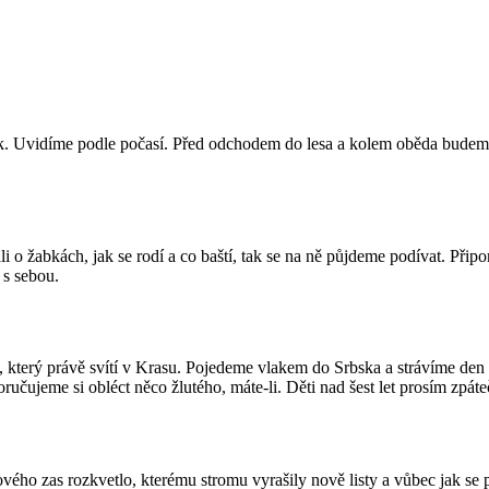
. Uvidíme podle počasí. Před odchodem do lesa a kolem oběda budeme
 o žabkách, jak se rodí a co baští, tak se na ně půjdeme podívat. Přip
 s sebou.
, který právě svítí v Krasu. Pojedeme vlakem do Srbska a strávíme de
ujeme si obléct něco žlutého, máte-li. Děti nad šest let prosím zpáte
ého zas rozkvetlo, kterému stromu vyrašily nově listy a vůbec jak se p