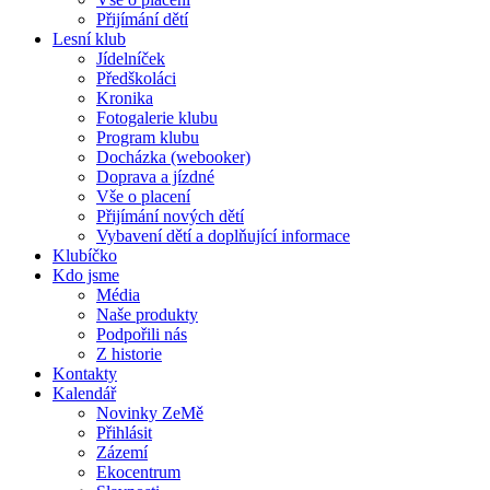
Přijímání dětí
Lesní klub
Jídelníček
Předškoláci
Kronika
Fotogalerie klubu
Program klubu
Docházka (webooker)
Doprava a jízdné
Vše o placení
Přijímání nových dětí
Vybavení dětí a doplňující informace
Klubíčko
Kdo jsme
Média
Naše produkty
Podpořili nás
Z historie
Kontakty
Kalendář
Novinky ZeMě
Přihlásit
Zázemí
Ekocentrum