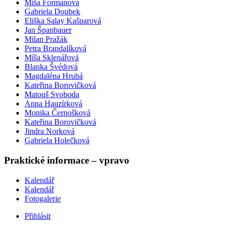
Míša Formanová
Gabriela Doubek
Eliška Salay Kašparová
Jan Španbauer
Milan Pražák
Petra Brandalíková
Míša Sklenářová
Blanka Švédová
Magdaléna Hrubá
Kateřina Borovičková
Matouš Svoboda
Anna Hauzírková
Monika Černošková
Kateřina Borovičková
Jindra Norková
Gabriela Holečková
Praktické informace – vpravo
Kalendář
Kalendář
Fotogalerie
Přihlásit