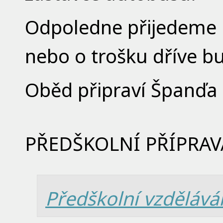
Odpoledne přijedeme b
nebo o trošku dříve b
Oběd připraví Španďa a
PŘEDŠKOLNÍ PŘÍPRAV
Předškolní vzdělává