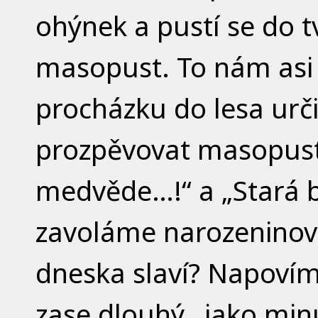
ohýnek a pustí se do 
masopust. To nám asi 
procházku do lesa urč
prozpěvovat masopustn
medvěde…!“ a „Stará 
zavoláme narozeninov
dneska slaví? Napovím
zase dlouhý, jako min