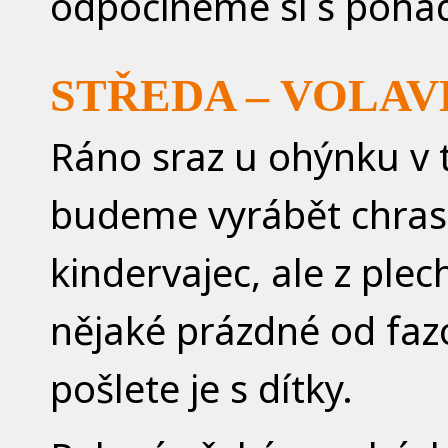
odpočineme si s pohád
STŘEDA – VOLA
Ráno sraz u ohýnku v t
budeme vyrábět chrast
kindervajec, ale z pl
nějaké prázdné od fazol
pošlete je s dítky.