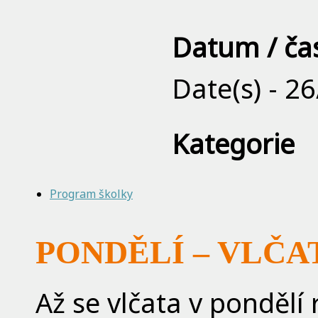
Datum / ča
Date(s) - 2
Kategorie
Program školky
PONDĚLÍ – VLČ
Až se vlčata v pondělí r