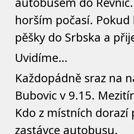
autobusem do Řevnic. 
horším počasí. Pokud 
pěšky do Srbska a přij
Uvidíme…
Každopádně sraz na ná
Bubovic v 9.15. Mezit
Kdo z místních dorazí 
zastávce autobusu.