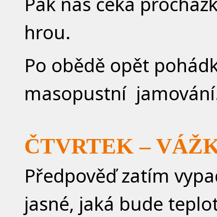
Pak nás čeká procház
hrou.
Po obědě opět pohádka
masopustní jamování
ČTVRTEK – VÁŽ
Předpověď zatím vypad
jasné, jaká bude teplo